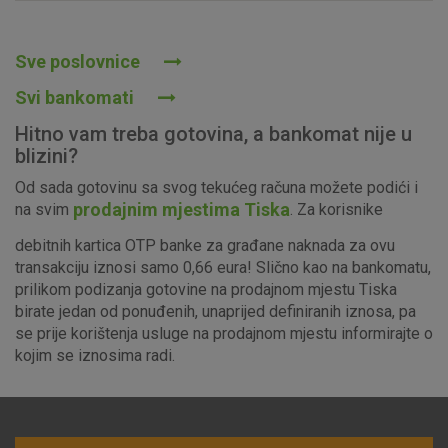
Prihvaćam upotrebu navedenih kolačića
Sve poslovnice
Svi bankomati
Nužni (tehnički) kolačići - uvijek aktivni
Hitno vam treba gotovina, a bankomat nije u
Ovi kolačići nužni su za funkcioniranje internetske stranice i
blizini?
ne mogu se isključiti u našim sustavima. Uobičajeno se
Od sada gotovinu sa svog tekućeg računa možete podići i
postavljaju kao odgovor na vaše radnje koje uključuju zahtjev
prodajnim mjestima Tiska
na svim
. Za korisnike
za uslugama, kao što su postavke kolačića. Svoj preglednik
možete postaviti da blokira te kolačiće ili pošalje upozorenje
debitnih kartica OTP banke za građane naknada za ovu
o njima, ali u tom slučaju neki dijelovi stranice neće raditi. Ti
transakciju iznosi samo 0,66 eura! Slično kao na bankomatu,
kolačići ne pohranjuju nikakve informacije koje bi vas mogle
prilikom podizanja gotovine na prodajnom mjestu Tiska
identificirati.
birate jedan od ponuđenih, unaprijed definiranih iznosa, pa
se prije korištenja usluge na prodajnom mjestu informirajte o
Detaljnije informacije o kolačićima
kojim se iznosima radi.