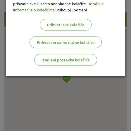
Prikaži samo uplatne bankomate
prihvatiti sve ili samo neophodne kolačiće.
Detaljnije
informacije o kolačićima
i njihovoj upotrebi.
Traži
Prihvati sve kolačiće
Prihvaćam samo nužne kolačiće
Izmijeni postavke kolačića
Odaberite najbolju opciju za vas!
Marketinški kolačići
Analitički kolačići
Nužni kolačići