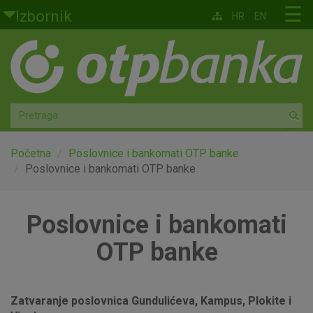
Skoči na glavni sadržaj
☰
Izbornik
HR
EN
Građani
Privatno bankarstvo
Agro
Mala poduzeća i obrtnici
Početna
Poslovnice i bankomati OTP banke
Poslovnice i bankomati OTP banke
Srednja i velika poduzeća
Poslovnice i bankomati
Globalna tržišta
OTP banke
Faktoring
O nama
Zatvaranje poslovnica Gundulićeva, Kampus, Plokite i