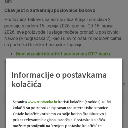
sati.
Obavijest o zatvaranju poslovnice Đakovo
Poslovnica Đakovo, na adresi ulica Kralja Tomislava 2,
prestaje s radom 15. srpnja 2026. godine. Od 16. srpnja
2026. sve proizvode i usluge možete pronaći u poslovnici
Našice (Vinogradska 2), kao i u svim ostalim poslovnicama
na području Osječko-baranjske županije.
Novi vizualni identitet poslovnica OTP banke
Popis uplatno-isplatnih bankomata možete vidjeti
ovdje
.
Informacije o postavkama
kolačića
Lista poslovnica i bankomata
Očisti filtere
Stranica
www.otpbanka.hr
koristi kolačiće (cookies). Nužni
kolačići su potrebni za ispravan rad internetske stranice.
Bankomat
Poslovnica
Ostale kolačiće koristimo za bolje korisničko iskustvo i
prikaz relevantnih oglasa i sadržaja. Postavke kolačića
možete promijeniti na "Izmjeni postavke kolačića" te