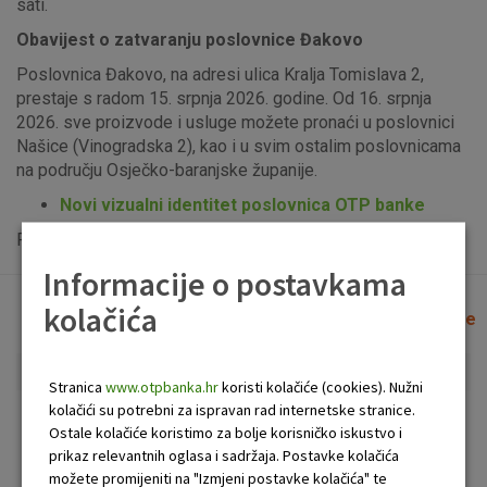
sati.
Obavijest o zatvaranju poslovnice Đakovo
Poslovnica Đakovo, na adresi ulica Kralja Tomislava 2,
prestaje s radom 15. srpnja 2026. godine. Od 16. srpnja
2026. sve proizvode i usluge možete pronaći u poslovnici
Našice (Vinogradska 2), kao i u svim ostalim poslovnicama
na području Osječko-baranjske županije.
Novi vizualni identitet poslovnica OTP banke
Popis uplatno-isplatnih bankomata možete vidjeti
ovdje
.
Informacije o postavkama
kolačića
Lista poslovnica i bankomata
Očisti filtere
Stranica
www.otpbanka.hr
koristi kolačiće (cookies). Nužni
kolačići su potrebni za ispravan rad internetske stranice.
Bankomat
Poslovnica
Ostale kolačiće koristimo za bolje korisničko iskustvo i
prikaz relevantnih oglasa i sadržaja. Postavke kolačića
možete promijeniti na "Izmjeni postavke kolačića" te