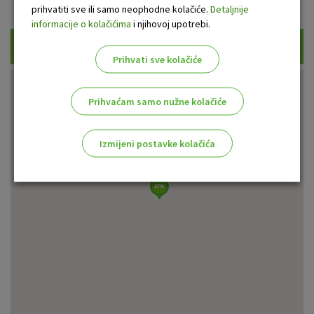
Prikaži samo uplatne bankomate
prihvatiti sve ili samo neophodne kolačiće.
Detaljnije
informacije o kolačićima
i njihovoj upotrebi.
Traži
Prihvati sve kolačiće
Prihvaćam samo nužne kolačiće
Izmijeni postavke kolačića
Odaberite najbolju opciju za vas!
Marketinški kolačići
Analitički kolačići
Nužni kolačići