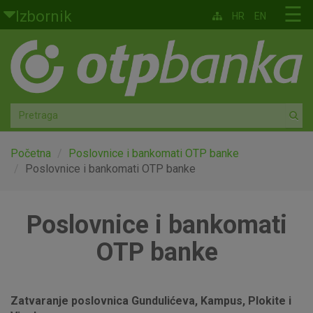
Skoči na glavni sadržaj
☰
Izbornik
HR
EN
Građani
Privatno bankarstvo
Agro
Mala poduzeća i obrtnici
Početna
Poslovnice i bankomati OTP banke
Poslovnice i bankomati OTP banke
Srednja i velika poduzeća
Poslovnice i bankomati
Globalna tržišta
OTP banke
Faktoring
O nama
Zatvaranje poslovnica Gundulićeva, Kampus, Plokite i