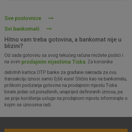
Prihvaćam upotrebu navedenih kolačića
Sve poslovnice
Svi bankomati
Nužni (tehnički) kolačići - uvijek aktivni
Hitno vam treba gotovina, a bankomat nije u
Ovi kolačići nužni su za funkcioniranje internetske stranice i
blizini?
ne mogu se isključiti u našim sustavima. Uobičajeno se
Od sada gotovinu sa svog tekućeg računa možete podići i
postavljaju kao odgovor na vaše radnje koje uključuju zahtjev
prodajnim mjestima Tiska
na svim
. Za korisnike
za uslugama, kao što su postavke kolačića. Svoj preglednik
možete postaviti da blokira te kolačiće ili pošalje upozorenje
debitnih kartica OTP banke za građane naknada za ovu
o njima, ali u tom slučaju neki dijelovi stranice neće raditi. Ti
transakciju iznosi samo 0,66 eura! Slično kao na bankomatu,
kolačići ne pohranjuju nikakve informacije koje bi vas mogle
prilikom podizanja gotovine na prodajnom mjestu Tiska
identificirati.
birate jedan od ponuđenih, unaprijed definiranih iznosa, pa
se prije korištenja usluge na prodajnom mjestu informirajte o
Detaljnije informacije o kolačićima
kojim se iznosima radi.