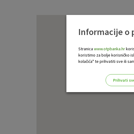
Informacije o
Stranica
www.otpbanka.hr
koris
koristimo za bolje korisničko i
kolačića" te prihvatiti sve ili
Prihvati sv
Odaberite najbolju opciju za va