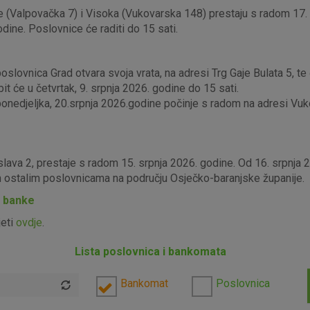
 (Valpovačka 7) i Visoka (Vukovarska 148) prestaju s radom 17. s
odine. Poslovnice će raditi do 15 sati.
lovnica Grad otvara svoja vrata, na adresi Trg Gaje Bulata 5, te ć
it će u četvrtak, 9. srpnja 2026. godine do 15 sati.
edjeljka, 20.srpnja 2026.godine počinje s radom na adresi Vukova
slava 2, prestaje s radom 15. srpnja 2026. godine. Od 16. srpnja
im ostalim poslovnicama na području Osječko-baranjske županije.
P banke
jeti
ovdje
.
Lista poslovnica i bankomata
Bankomat
Poslovnica