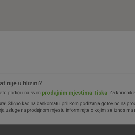
isključiti u našim sustavima. Uobičajeno se pos
radnje koje uključuju zahtjev za uslugama, kao 
preglednik možete postaviti da blokira te kolač
njima, ali u tom slučaju neki dijelovi stranice neće
pohranjuju nikakve informacije koje bi vas mogle
Analitički
Detaljnije informacije o kolačićima
kolačići
 nije u blizini?
Marketinški
prodajnim mjestima Tiska
te podići i na svim
. Za korisnik
kolačići
ura! Slično kao na bankomatu, prilikom podizanja gotovine na pro
enja usluge na prodajnom mjestu informirajte o kojim se iznosima r
denih kolačića