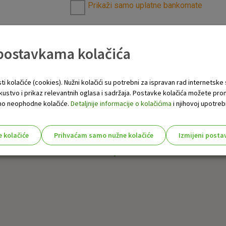
Prikaži samo uplatne bankomate
 postavkama kolačića
ti kolačiće (cookies). Nužni kolačići su potrebni za ispravan rad internetske
skustvo i prikaz relevantnih oglasa i sadržaja. Postavke kolačića možete pro
 samo neophodne kolačiće.
Detaljnije informacije o kolačićima
i njihovoj upotrebi
e kolačiće
Prihvaćam samo nužne kolačiće
Izmijeni posta
s!
Nužni (tehnički) kolačići - uvijek 
Nužni
kolačići
Ovi kolačići nužni su za funkcioniranje internet