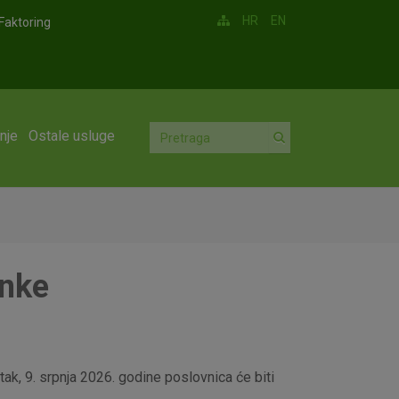
HR
EN
Faktoring
nje
Ostale usluge
anke
ak, 9. srpnja 2026. godine poslovnica će biti