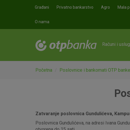
Skoči na glavni sadržaj
Građani
Privatno bankarstvo
Agro
Mala p
O nama
Računi i uslu
Početna
Poslovnice i bankomati OTP bank
Pos
Zatvaranje poslovnica Gundulićeva, Kampus,
Poslovnica Gundulićeva, na adresi Ivana Gunduli
otvorena do 15 sati.