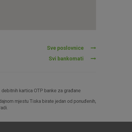
tavljaju kao odgovor na vaše
što su postavke kolačića. Svoj
iće ili pošalje upozorenje o
 raditi. Ti kolačići ne
 identificirati.
Sve poslovnice
Svi bankomati
e debitnih kartica OTP banke za građane
dajnom mjestu Tiska birate jedan od ponuđenih,
adi.