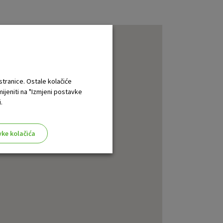
 stranice. Ostale kolačiće
mijeniti na "Izmjeni postavke
.
vke kolačića
aktivni
ske stranice i ne mogu se