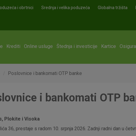
oduzeća i obrtnici
Srednja i velika poduzeća
Globalna tržišta
ge
Krediti
Online usluge
Štednja i investicije
Kartice
Osigura
e
Poslovnice i bankomati OTP banke
lovnice i bankomati OTP b
 Plokite i Visoka
ća 36, prestaje s radom 10. srpnja 2026. Zadnji radni dan u četvrt