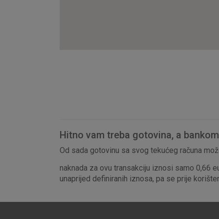
Hitno vam treba gotovina, a bankomat
Od sada gotovinu sa svog tekućeg računa može
naknada za ovu transakciju iznosi samo 0,66 e
unaprijed definiranih iznosa, pa se prije korišt
Prihvaćam upotrebu nave