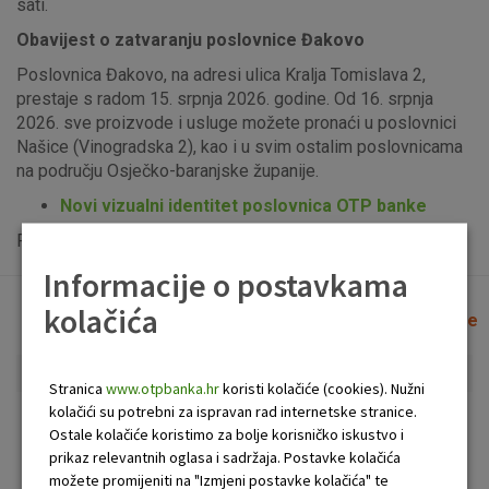
sati.
Obavijest o zatvaranju poslovnice Đakovo
Poslovnica Đakovo, na adresi ulica Kralja Tomislava 2,
prestaje s radom 15. srpnja 2026. godine. Od 16. srpnja
2026. sve proizvode i usluge možete pronaći u poslovnici
Našice (Vinogradska 2), kao i u svim ostalim poslovnicama
na području Osječko-baranjske županije.
Novi vizualni identitet poslovnica OTP banke
Popis uplatno-isplatnih bankomata možete vidjeti
ovdje
.
Informacije o postavkama
kolačića
Lista poslovnica i bankomata
Očisti filtere
Stranica
www.otpbanka.hr
koristi kolačiće (cookies). Nužni
kolačići su potrebni za ispravan rad internetske stranice.
Bankomat
Poslovnica
Ostale kolačiće koristimo za bolje korisničko iskustvo i
prikaz relevantnih oglasa i sadržaja. Postavke kolačića
možete promijeniti na "Izmjeni postavke kolačića" te