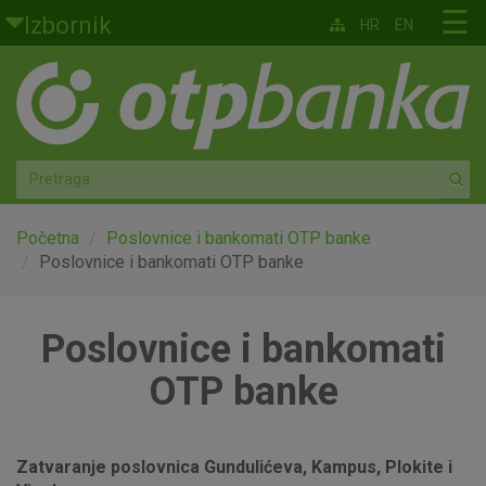
Skoči na glavni sadržaj
☰
Izbornik
HR
EN
Građani
Privatno bankarstvo
Agro
Mala poduzeća i obrtnici
Početna
Poslovnice i bankomati OTP banke
Poslovnice i bankomati OTP banke
Srednja i velika poduzeća
Poslovnice i bankomati
Globalna tržišta
OTP banke
Faktoring
O nama
Zatvaranje poslovnica Gundulićeva, Kampus, Plokite i