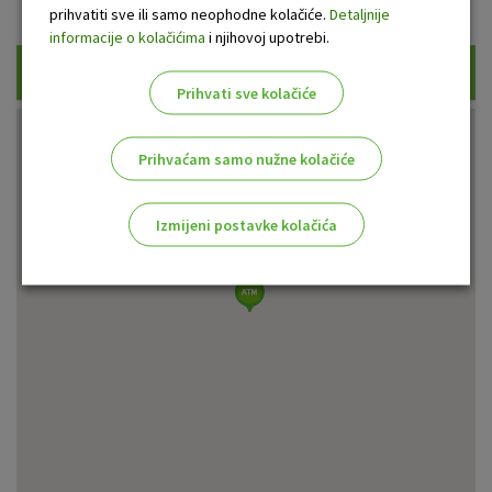
Prikaži samo uplatne bankomate
prihvatiti sve ili samo neophodne kolačiće.
Detaljnije
informacije o kolačićima
i njihovoj upotrebi.
Traži
Prihvati sve kolačiće
Prihvaćam samo nužne kolačiće
Izmijeni postavke kolačića
Odaberite najbolju opciju za vas!
Marketinški kolačići
Analitički kolačići
Nužni kolačići