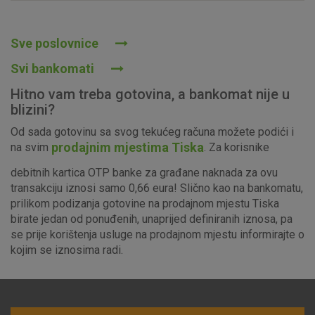
Prihvaćam upotrebu navedenih kolačića
Sve poslovnice
Svi bankomati
Nužni (tehnički) kolačići - uvijek aktivni
Hitno vam treba gotovina, a bankomat nije u
Ovi kolačići nužni su za funkcioniranje internetske stranice i
blizini?
ne mogu se isključiti u našim sustavima. Uobičajeno se
Od sada gotovinu sa svog tekućeg računa možete podići i
postavljaju kao odgovor na vaše radnje koje uključuju zahtjev
prodajnim mjestima Tiska
na svim
. Za korisnike
za uslugama, kao što su postavke kolačića. Svoj preglednik
možete postaviti da blokira te kolačiće ili pošalje upozorenje
debitnih kartica OTP banke za građane naknada za ovu
o njima, ali u tom slučaju neki dijelovi stranice neće raditi. Ti
transakciju iznosi samo 0,66 eura! Slično kao na bankomatu,
kolačići ne pohranjuju nikakve informacije koje bi vas mogle
prilikom podizanja gotovine na prodajnom mjestu Tiska
identificirati.
birate jedan od ponuđenih, unaprijed definiranih iznosa, pa
se prije korištenja usluge na prodajnom mjestu informirajte o
Detaljnije informacije o kolačićima
kojim se iznosima radi.