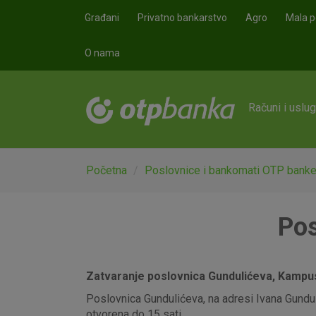
Skoči na glavni sadržaj
Građani
Privatno bankarstvo
Agro
Mala p
O nama
Računi i uslu
Početna
Poslovnice i bankomati OTP bank
Pos
Zatvaranje poslovnica Gundulićeva, Kampus,
Poslovnica Gundulićeva, na adresi Ivana Gunduli
otvorena do 15 sati.