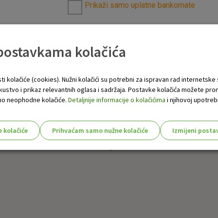
Prikaži samo uplatne bankomate
 postavkama kolačića
ti kolačiće (cookies). Nužni kolačići su potrebni za ispravan rad internetske
skustvo i prikaz relevantnih oglasa i sadržaja. Postavke kolačića možete pro
 samo neophodne kolačiće.
Detaljnije informacije o kolačićima
i njihovoj upotrebi
e kolačiće
Prihvaćam samo nužne kolačiće
Izmijeni posta
s!
Nužni (tehnički) kolačići - uvijek 
Nužni
kolačići
Ovi kolačići nužni su za funkcioniranje internet