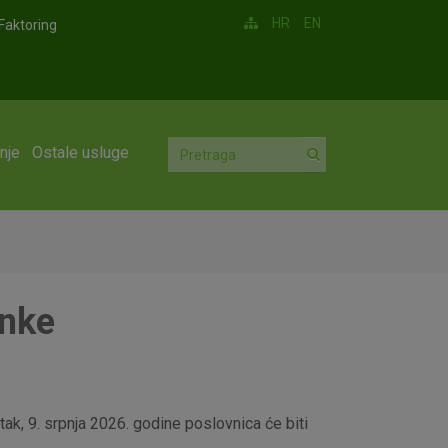
HR
EN
Faktoring
nje
Ostale usluge
anke
ak, 9. srpnja 2026. godine poslovnica će biti