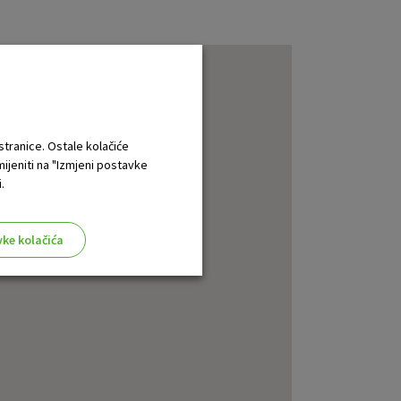
 stranice. Ostale kolačiće
mijeniti na "Izmjeni postavke
.
vke kolačića
aktivni
ske stranice i ne mogu se