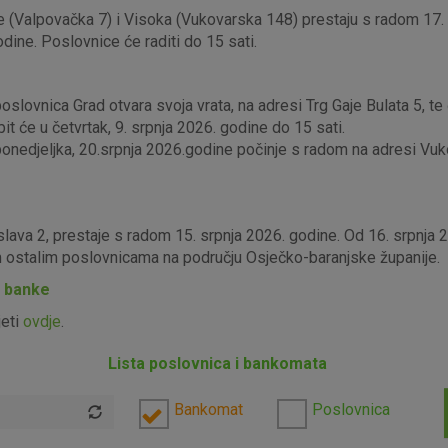
 (Valpovačka 7) i Visoka (Vukovarska 148) prestaju s radom 17. s
odine. Poslovnice će raditi do 15 sati.
lovnica Grad otvara svoja vrata, na adresi Trg Gaje Bulata 5, te ć
it će u četvrtak, 9. srpnja 2026. godine do 15 sati.
edjeljka, 20.srpnja 2026.godine počinje s radom na adresi Vukova
slava 2, prestaje s radom 15. srpnja 2026. godine. Od 16. srpnja
im ostalim poslovnicama na području Osječko-baranjske županije.
P banke
jeti
ovdje
.
Lista poslovnica i bankomata
Bankomat
Poslovnica