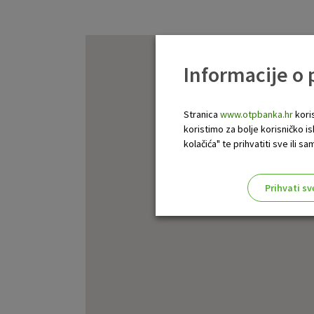
Informacije o
Stranica
www.otpbanka.hr
koris
koristimo za bolje korisničko i
kolačića" te prihvatiti sve ili
Prihvati sv
Odaberite najbolju opciju za va