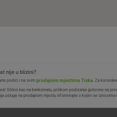
isključiti u našim sustavima. Uobičajeno se pos
radnje koje uključuju zahtjev za uslugama, kao 
preglednik možete postaviti da blokira te kolač
njima, ali u tom slučaju neki dijelovi stranice neće
pohranjuju nikakve informacije koje bi vas mogle
Analitički
Detaljnije informacije o kolačićima
kolačići
 nije u blizini?
Marketinški
prodajnim mjestima Tiska
te podići i na svim
. Za korisnik
kolačići
ura! Slično kao na bankomatu, prilikom podizanja gotovine na pro
enja usluge na prodajnom mjestu informirajte o kojim se iznosima r
denih kolačića