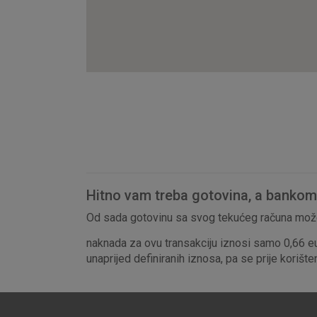
Hitno vam treba gotovina, a bankomat
Od sada gotovinu sa svog tekućeg računa može
naknada za ovu transakciju iznosi samo 0,66 e
unaprijed definiranih iznosa, pa se prije korišt
Prihvaćam upotrebu nave