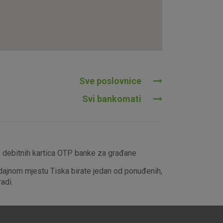
tavljaju kao odgovor na vaše
što su postavke kolačića. Svoj
iće ili pošalje upozorenje o
 raditi. Ti kolačići ne
 identificirati.
Sve poslovnice
Svi bankomati
e debitnih kartica OTP banke za građane
dajnom mjestu Tiska birate jedan od ponuđenih,
adi.