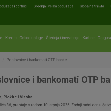
oduzeća i obrtnici
Srednja i velika poduzeća
Globalna tržišta
ge
Krediti
Online usluge
Štednja i investicije
Kartice
Osigura
e
Poslovnice i bankomati OTP banke
lovnice i bankomati OTP b
 Plokite i Visoka
ća 36, prestaje s radom 10. srpnja 2026. Zadnji radni dan u četvrt