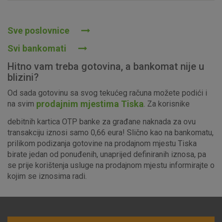
Prihvaćam upotrebu navedenih kolačića
Sve poslovnice
Svi bankomati
Nužni (tehnički) kolačići - uvijek aktivni
Hitno vam treba gotovina, a bankomat nije u
Ovi kolačići nužni su za funkcioniranje internetske stranice i
blizini?
ne mogu se isključiti u našim sustavima. Uobičajeno se
Od sada gotovinu sa svog tekućeg računa možete podići i
postavljaju kao odgovor na vaše radnje koje uključuju zahtjev
prodajnim mjestima Tiska
na svim
. Za korisnike
za uslugama, kao što su postavke kolačića. Svoj preglednik
možete postaviti da blokira te kolačiće ili pošalje upozorenje
debitnih kartica OTP banke za građane naknada za ovu
o njima, ali u tom slučaju neki dijelovi stranice neće raditi. Ti
transakciju iznosi samo 0,66 eura! Slično kao na bankomatu,
kolačići ne pohranjuju nikakve informacije koje bi vas mogle
prilikom podizanja gotovine na prodajnom mjestu Tiska
identificirati.
birate jedan od ponuđenih, unaprijed definiranih iznosa, pa
se prije korištenja usluge na prodajnom mjestu informirajte o
Detaljnije informacije o kolačićima
kojim se iznosima radi.