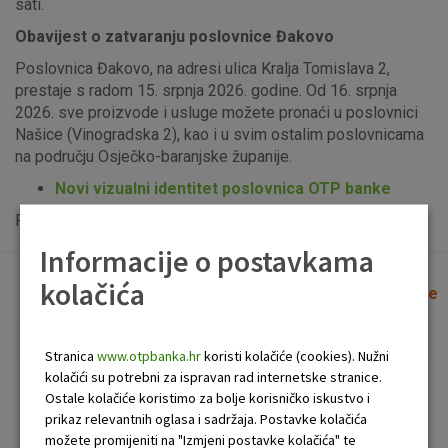
sati.
Obavijest o zatvaranju poslovnice Đakovo
Poslovnica Đakovo, na adresi ulica Kralja Tomislava 2,
prestaje s radom 15. srpnja 2026. godine. Od 16. srpnja
2026. sve proizvode i usluge možete pronaći u poslovnici
Našice (Vinogradska 2), kao i u svim ostalim poslovnicama
na području Osječko-baranjske županije.
Novi vizualni identitet poslovnica OTP banke
Popis uplatno-isplatnih bankomata možete vidjeti
ovdje
.
Informacije o postavkama
kolačića
Lista poslovnica i bankomata
Očisti filtere
Stranica
www.otpbanka.hr
koristi kolačiće (cookies). Nužni
kolačići su potrebni za ispravan rad internetske stranice.
Bankomat
Poslovnica
Ostale kolačiće koristimo za bolje korisničko iskustvo i
prikaz relevantnih oglasa i sadržaja. Postavke kolačića
možete promijeniti na "Izmjeni postavke kolačića" te