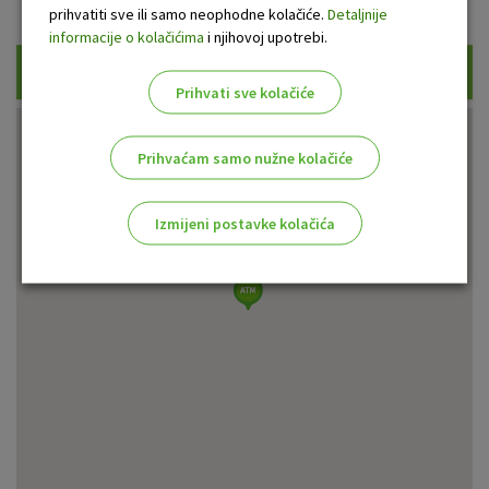
Prikaži samo uplatne bankomate
prihvatiti sve ili samo neophodne kolačiće.
Detaljnije
informacije o kolačićima
i njihovoj upotrebi.
Traži
Prihvati sve kolačiće
Prihvaćam samo nužne kolačiće
Izmijeni postavke kolačića
Odaberite najbolju opciju za vas!
Marketinški kolačići
Analitički kolačići
Nužni kolačići