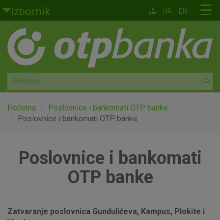
Skoči na glavni sadržaj
☰
Izbornik
HR
EN
Građani
Privatno bankarstvo
Agro
Mala poduzeća i obrtnici
Početna
Poslovnice i bankomati OTP banke
Poslovnice i bankomati OTP banke
Srednja i velika poduzeća
Poslovnice i bankomati
Globalna tržišta
OTP banke
Faktoring
O nama
Zatvaranje poslovnica Gundulićeva, Kampus, Plokite i