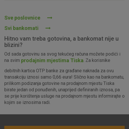
Prihvaćam upotrebu navedenih kolačića
Sve poslovnice
Svi bankomati
Nužni (tehnički) kolačići - uvijek aktivni
Hitno vam treba gotovina, a bankomat nije u
Ovi kolačići nužni su za funkcioniranje internetske stranice i
blizini?
ne mogu se isključiti u našim sustavima. Uobičajeno se
Od sada gotovinu sa svog tekućeg računa možete podići i
postavljaju kao odgovor na vaše radnje koje uključuju zahtjev
prodajnim mjestima Tiska
na svim
. Za korisnike
za uslugama, kao što su postavke kolačića. Svoj preglednik
možete postaviti da blokira te kolačiće ili pošalje upozorenje
debitnih kartica OTP banke za građane naknada za ovu
o njima, ali u tom slučaju neki dijelovi stranice neće raditi. Ti
transakciju iznosi samo 0,66 eura! Slično kao na bankomatu,
kolačići ne pohranjuju nikakve informacije koje bi vas mogle
prilikom podizanja gotovine na prodajnom mjestu Tiska
identificirati.
birate jedan od ponuđenih, unaprijed definiranih iznosa, pa
se prije korištenja usluge na prodajnom mjestu informirajte o
Detaljnije informacije o kolačićima
kojim se iznosima radi.