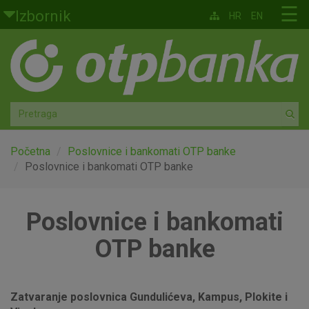
Skoči na glavni sadržaj
☰
Izbornik
HR
EN
Građani
Privatno bankarstvo
Agro
Mala poduzeća i obrtnici
Početna
Poslovnice i bankomati OTP banke
Poslovnice i bankomati OTP banke
Srednja i velika poduzeća
Poslovnice i bankomati
Globalna tržišta
OTP banke
Faktoring
O nama
Zatvaranje poslovnica Gundulićeva, Kampus, Plokite i