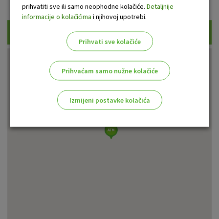
Prikaži samo uplatne bankomate
prihvatiti sve ili samo neophodne kolačiće.
Detaljnije
informacije o kolačićima
i njihovoj upotrebi.
Traži
Prihvati sve kolačiće
Prihvaćam samo nužne kolačiće
Izmijeni postavke kolačića
Odaberite najbolju opciju za vas!
Marketinški kolačići
Analitički kolačići
Nužni kolačići