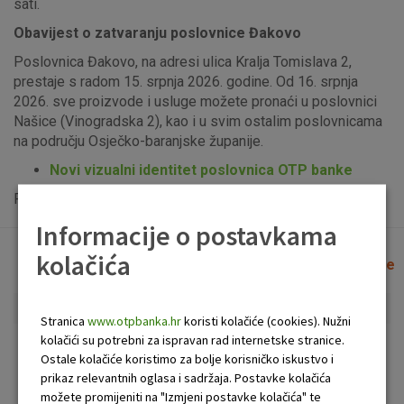
sati.
Obavijest o zatvaranju poslovnice Đakovo
Poslovnica Đakovo, na adresi ulica Kralja Tomislava 2,
prestaje s radom 15. srpnja 2026. godine. Od 16. srpnja
2026. sve proizvode i usluge možete pronaći u poslovnici
Našice (Vinogradska 2), kao i u svim ostalim poslovnicama
na području Osječko-baranjske županije.
Novi vizualni identitet poslovnica OTP banke
Popis uplatno-isplatnih bankomata možete vidjeti
ovdje
.
Informacije o postavkama
kolačića
Lista poslovnica i bankomata
Očisti filtere
Stranica
www.otpbanka.hr
koristi kolačiće (cookies). Nužni
kolačići su potrebni za ispravan rad internetske stranice.
Bankomat
Poslovnica
Ostale kolačiće koristimo za bolje korisničko iskustvo i
prikaz relevantnih oglasa i sadržaja. Postavke kolačića
možete promijeniti na "Izmjeni postavke kolačića" te