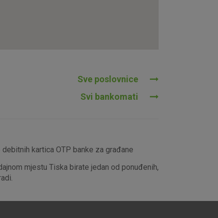
tavljaju kao odgovor na vaše
što su postavke kolačića. Svoj
iće ili pošalje upozorenje o
 raditi. Ti kolačići ne
 identificirati.
Sve poslovnice
Svi bankomati
e debitnih kartica OTP banke za građane
dajnom mjestu Tiska birate jedan od ponuđenih,
adi.