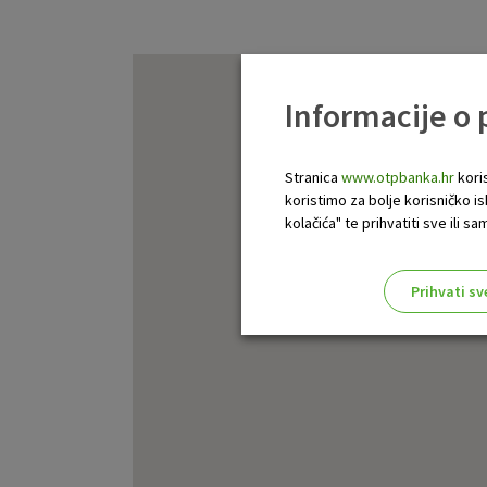
Informacije o
Stranica
www.otpbanka.hr
koris
koristimo za bolje korisničko i
kolačića" te prihvatiti sve ili
Prihvati sv
Odaberite najbolju opciju za va