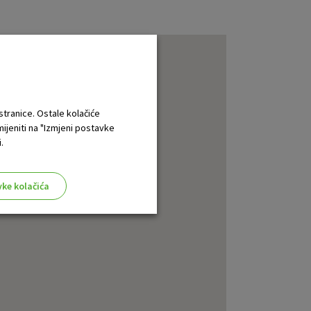
 stranice. Ostale kolačiće
mijeniti na "Izmjeni postavke
.
vke kolačića
aktivni
ske stranice i ne mogu se