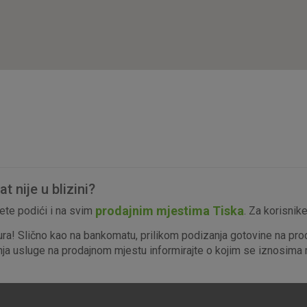
isključiti u našim sustavima. Uobičajeno se pos
radnje koje uključuju zahtjev za uslugama, kao 
preglednik možete postaviti da blokira te kolač
njima, ali u tom slučaju neki dijelovi stranice neće
pohranjuju nikakve informacije koje bi vas mogle
Analitički
Detaljnije informacije o kolačićima
kolačići
 nije u blizini?
Marketinški
prodajnim mjestima Tiska
te podići i na svim
. Za korisnik
kolačići
ura! Slično kao na bankomatu, prilikom podizanja gotovine na pro
enja usluge na prodajnom mjestu informirajte o kojim se iznosima r
denih kolačića