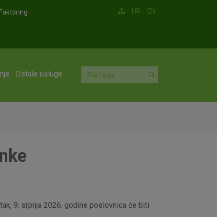
HR
EN
Faktoring
nje
Ostale usluge
anke
ak, 9. srpnja 2026. godine poslovnica će biti