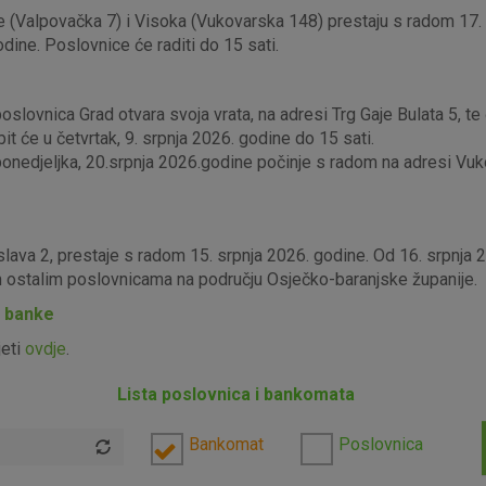
 (Valpovačka 7) i Visoka (Vukovarska 148) prestaju s radom 17. s
odine. Poslovnice će raditi do 15 sati.
lovnica Grad otvara svoja vrata, na adresi Trg Gaje Bulata 5, te ć
it će u četvrtak, 9. srpnja 2026. godine do 15 sati.
edjeljka, 20.srpnja 2026.godine počinje s radom na adresi Vukova
slava 2, prestaje s radom 15. srpnja 2026. godine. Od 16. srpnja
im ostalim poslovnicama na području Osječko-baranjske županije.
P banke
jeti
ovdje
.
Lista poslovnica i bankomata
Bankomat
Poslovnica