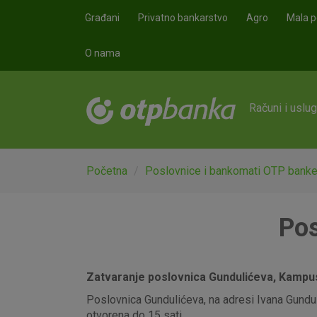
Skoči na glavni sadržaj
Građani
Privatno bankarstvo
Agro
Mala p
O nama
Računi i uslu
Početna
Poslovnice i bankomati OTP bank
Pos
Zatvaranje poslovnica Gundulićeva, Kampus,
Poslovnica Gundulićeva, na adresi Ivana Gunduli
otvorena do 15 sati.