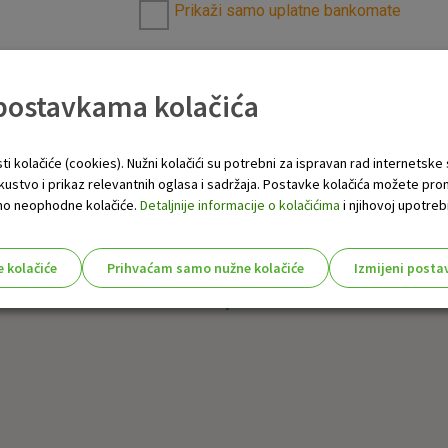
Prikaži samo uplatne bankomate
 postavkama kolačića
ti kolačiće (cookies). Nužni kolačići su potrebni za ispravan rad internetske
skustvo i prikaz relevantnih oglasa i sadržaja. Postavke kolačića možete pro
 samo neophodne kolačiće.
Detaljnije informacije o kolačićima
i njihovoj upotrebi
e kolačiće
Prihvaćam samo nužne kolačiće
Izmijeni posta
s!
Nužni (tehnički) kolačići - uvijek 
Nužni
kolačići
Ovi kolačići nužni su za funkcioniranje internet