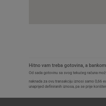
Hitno vam treba gotovina, a bankomat
Od sada gotovinu sa svog tekućeg računa može
naknada za ovu transakciju iznosi samo 0,66 e
unaprijed definiranih iznosa, pa se prije korišt
Prihvaćam upotrebu nave