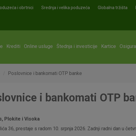
oduzeća i obrtnici
Srednja i velika poduzeća
Globalna tržišta
ge
Krediti
Online usluge
Štednja i investicije
Kartice
Osigura
e
Poslovnice i bankomati OTP banke
lovnice i bankomati OTP b
 Plokite i Visoka
ća 36, prestaje s radom 10. srpnja 2026. Zadnji radni dan u četvrt