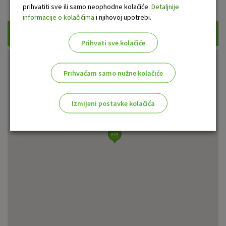
Prikaži samo uplatne bankomate
prihvatiti sve ili samo neophodne kolačiće.
Detaljnije
informacije o kolačićima
i njihovoj upotrebi.
Traži
Prihvati sve kolačiće
Prihvaćam samo nužne kolačiće
Izmijeni postavke kolačića
Odaberite najbolju opciju za vas!
Marketinški kolačići
Analitički kolačići
Nužni kolačići