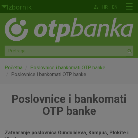
Skoči na glavni sadržaj
☰
Izbornik
HR
EN
Građani
Privatno bankarstvo
Agro
Mala poduzeća i obrtnici
Početna
Poslovnice i bankomati OTP banke
Poslovnice i bankomati OTP banke
Srednja i velika poduzeća
Poslovnice i bankomati
Globalna tržišta
OTP banke
Faktoring
O nama
Zatvaranje poslovnica Gundulićeva, Kampus, Plokite i