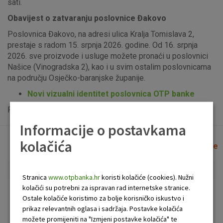
sati.
Obavijest o zatvaranju poslovnice Đakovo
Poslovnica Đakovo, na adresi ulica Kralja Tomislava 2,
prestaje s radom 15. srpnja 2026. godine. Od 16. srpnja
2026. sve proizvode i usluge možete pronaći u poslovnici
Našice (Vinogradska 2), kao i u svim ostalim poslovnicama
na području Osječko-baranjske županije.
Novi vizualni identitet poslovnica OTP banke
Popis uplatno-isplatnih bankomata možete vidjeti
ovdje
.
Informacije o postavkama
kolačića
Lista poslovnica i bankomata
Očisti filtere
Stranica
www.otpbanka.hr
koristi kolačiće (cookies). Nužni
kolačići su potrebni za ispravan rad internetske stranice.
Bankomat
Poslovnica
Ostale kolačiće koristimo za bolje korisničko iskustvo i
prikaz relevantnih oglasa i sadržaja. Postavke kolačića
možete promijeniti na "Izmjeni postavke kolačića" te