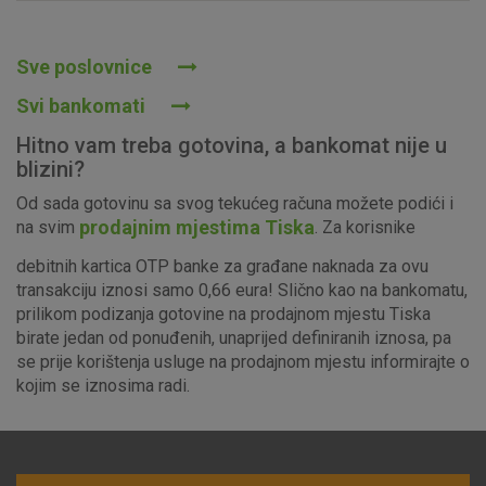
Prihvaćam upotrebu navedenih kolačića
Sve poslovnice
Svi bankomati
Nužni (tehnički) kolačići - uvijek aktivni
Hitno vam treba gotovina, a bankomat nije u
Ovi kolačići nužni su za funkcioniranje internetske stranice i
blizini?
ne mogu se isključiti u našim sustavima. Uobičajeno se
Od sada gotovinu sa svog tekućeg računa možete podići i
postavljaju kao odgovor na vaše radnje koje uključuju zahtjev
prodajnim mjestima Tiska
na svim
. Za korisnike
za uslugama, kao što su postavke kolačića. Svoj preglednik
možete postaviti da blokira te kolačiće ili pošalje upozorenje
debitnih kartica OTP banke za građane naknada za ovu
o njima, ali u tom slučaju neki dijelovi stranice neće raditi. Ti
transakciju iznosi samo 0,66 eura! Slično kao na bankomatu,
kolačići ne pohranjuju nikakve informacije koje bi vas mogle
prilikom podizanja gotovine na prodajnom mjestu Tiska
identificirati.
birate jedan od ponuđenih, unaprijed definiranih iznosa, pa
se prije korištenja usluge na prodajnom mjestu informirajte o
Detaljnije informacije o kolačićima
kojim se iznosima radi.