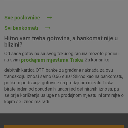
Prihvaćam upotrebu navedenih kolačića
Sve poslovnice
Svi bankomati
Nužni (tehnički) kolačići - uvijek aktivni
Hitno vam treba gotovina, a bankomat nije u
Ovi kolačići nužni su za funkcioniranje internetske stranice i
blizini?
ne mogu se isključiti u našim sustavima. Uobičajeno se
Od sada gotovinu sa svog tekućeg računa možete podići i
postavljaju kao odgovor na vaše radnje koje uključuju zahtjev
prodajnim mjestima Tiska
na svim
. Za korisnike
za uslugama, kao što su postavke kolačića. Svoj preglednik
možete postaviti da blokira te kolačiće ili pošalje upozorenje
debitnih kartica OTP banke za građane naknada za ovu
o njima, ali u tom slučaju neki dijelovi stranice neće raditi. Ti
transakciju iznosi samo 0,66 eura! Slično kao na bankomatu,
kolačići ne pohranjuju nikakve informacije koje bi vas mogle
prilikom podizanja gotovine na prodajnom mjestu Tiska
identificirati.
birate jedan od ponuđenih, unaprijed definiranih iznosa, pa
se prije korištenja usluge na prodajnom mjestu informirajte o
Detaljnije informacije o kolačićima
kojim se iznosima radi.