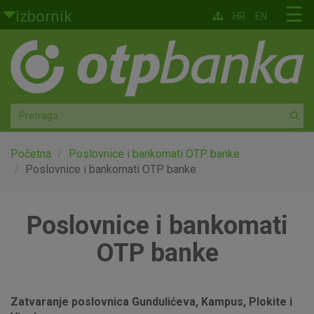
Skoči na glavni sadržaj
☰
Izbornik
HR
EN
Građani
Privatno bankarstvo
Agro
Mala poduzeća i obrtnici
Početna
Poslovnice i bankomati OTP banke
Poslovnice i bankomati OTP banke
Srednja i velika poduzeća
Poslovnice i bankomati
Globalna tržišta
OTP banke
Faktoring
O nama
Zatvaranje poslovnica Gundulićeva, Kampus, Plokite i