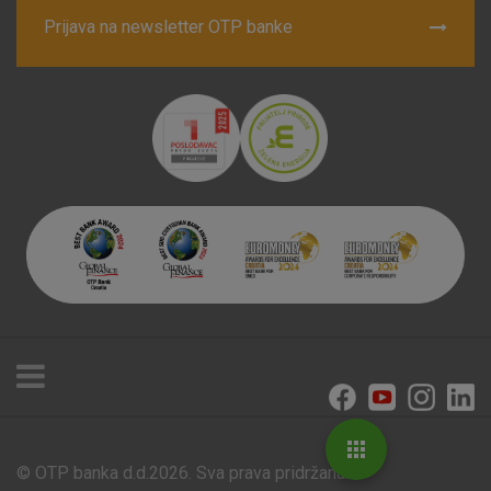
Prijava na newsletter OTP banke
© OTP banka d.d.2026. Sva prava pridržana.
Poslovnice i bankomati