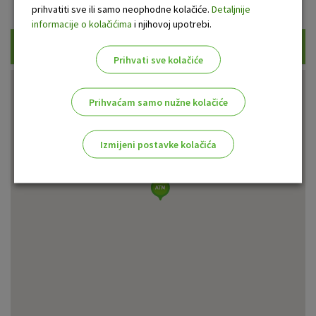
Prikaži samo uplatne bankomate
prihvatiti sve ili samo neophodne kolačiće.
Detaljnije
informacije o kolačićima
i njihovoj upotrebi.
Traži
Prihvati sve kolačiće
Prihvaćam samo nužne kolačiće
Izmijeni postavke kolačića
Odaberite najbolju opciju za vas!
Marketinški kolačići
Analitički kolačići
Nužni kolačići