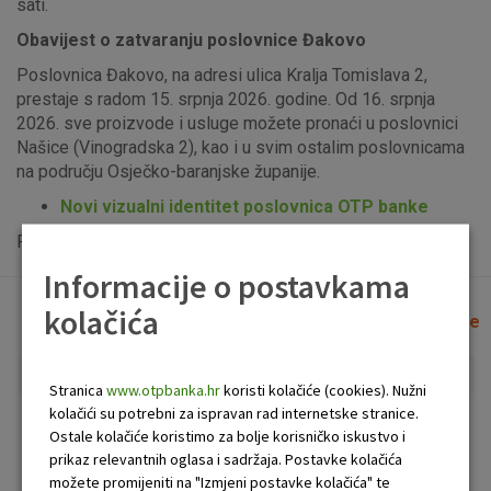
sati.
Obavijest o zatvaranju poslovnice Đakovo
Poslovnica Đakovo, na adresi ulica Kralja Tomislava 2,
prestaje s radom 15. srpnja 2026. godine. Od 16. srpnja
2026. sve proizvode i usluge možete pronaći u poslovnici
Našice (Vinogradska 2), kao i u svim ostalim poslovnicama
na području Osječko-baranjske županije.
Novi vizualni identitet poslovnica OTP banke
Popis uplatno-isplatnih bankomata možete vidjeti
ovdje
.
Informacije o postavkama
kolačića
Lista poslovnica i bankomata
Očisti filtere
Stranica
www.otpbanka.hr
koristi kolačiće (cookies). Nužni
kolačići su potrebni za ispravan rad internetske stranice.
Bankomat
Poslovnica
Ostale kolačiće koristimo za bolje korisničko iskustvo i
prikaz relevantnih oglasa i sadržaja. Postavke kolačića
možete promijeniti na "Izmjeni postavke kolačića" te