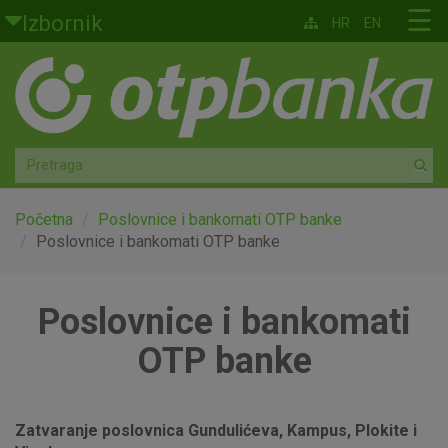
Skoči na glavni sadržaj
☰
Izbornik
HR
EN
Građani
Privatno bankarstvo
Agro
Mala poduzeća i obrtnici
Početna
Poslovnice i bankomati OTP banke
Poslovnice i bankomati OTP banke
Srednja i velika poduzeća
Poslovnice i bankomati
Globalna tržišta
OTP banke
Faktoring
O nama
Zatvaranje poslovnica Gundulićeva, Kampus, Plokite i