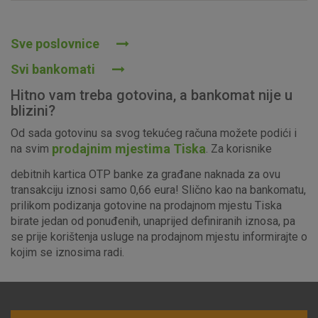
Prihvaćam upotrebu navedenih kolačića
Sve poslovnice
Svi bankomati
Nužni (tehnički) kolačići - uvijek aktivni
Hitno vam treba gotovina, a bankomat nije u
Ovi kolačići nužni su za funkcioniranje internetske stranice i
blizini?
ne mogu se isključiti u našim sustavima. Uobičajeno se
Od sada gotovinu sa svog tekućeg računa možete podići i
postavljaju kao odgovor na vaše radnje koje uključuju zahtjev
prodajnim mjestima Tiska
na svim
. Za korisnike
za uslugama, kao što su postavke kolačića. Svoj preglednik
možete postaviti da blokira te kolačiće ili pošalje upozorenje
debitnih kartica OTP banke za građane naknada za ovu
o njima, ali u tom slučaju neki dijelovi stranice neće raditi. Ti
transakciju iznosi samo 0,66 eura! Slično kao na bankomatu,
kolačići ne pohranjuju nikakve informacije koje bi vas mogle
prilikom podizanja gotovine na prodajnom mjestu Tiska
identificirati.
birate jedan od ponuđenih, unaprijed definiranih iznosa, pa
se prije korištenja usluge na prodajnom mjestu informirajte o
Detaljnije informacije o kolačićima
kojim se iznosima radi.