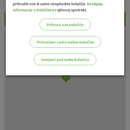
Prikaži samo uplatne bankomate
prihvatiti sve ili samo neophodne kolačiće.
Detaljnije
informacije o kolačićima
i njihovoj upotrebi.
Traži
Prihvati sve kolačiće
Prihvaćam samo nužne kolačiće
Izmijeni postavke kolačića
Odaberite najbolju opciju za vas!
Marketinški kolačići
Analitički kolačići
Nužni kolačići