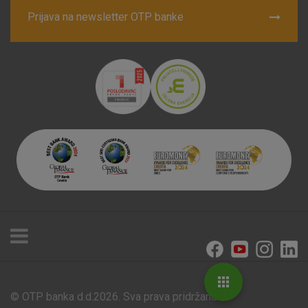
Prijava na newsletter OTP banke
© OTP banka d.d.2026. Sva prava pridržana.
Poslovnice i bankomati