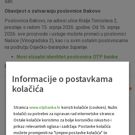
sati.
Obavijest o zatvaranju poslovnice Đakovo
Poslovnica Đakovo, na adresi ulica Kralja Tomislava 2,
prestaje s radom 15. srpnja 2026. godine. Od 16. srpnja
2026. sve proizvode i usluge možete pronaći u poslovnici
Našice (Vinogradska 2), kao i u svim ostalim poslovnicama
na području Osječko-baranjske županije.
Novi vizualni identitet poslovnica OTP banke
Popis uplatno-isplatnih bankomata možete vidjeti
ovdje
.
Informacije o postavkama
kolačića
Lista poslovnica i bankomata
Očisti filtere
Stranica
www.otpbanka.hr
koristi kolačiće (cookies). Nužni
kolačići su potrebni za ispravan rad internetske stranice.
Bankomat
Poslovnica
Ostale kolačiće koristimo za bolje korisničko iskustvo i
prikaz relevantnih oglasa i sadržaja. Postavke kolačića
možete promijeniti na "Izmjeni postavke kolačića" te