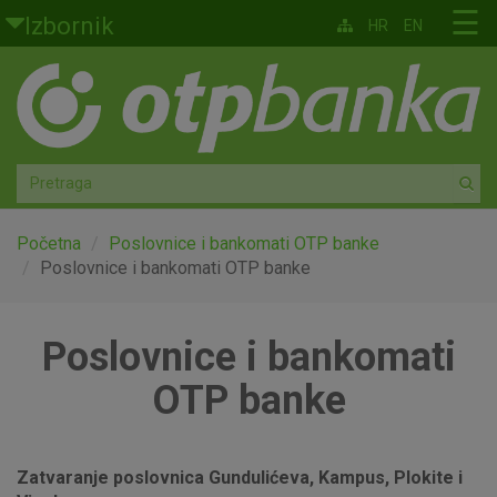
Skoči na glavni sadržaj
☰
Izbornik
HR
EN
Građani
Privatno bankarstvo
Agro
Mala poduzeća i obrtnici
Početna
Poslovnice i bankomati OTP banke
Poslovnice i bankomati OTP banke
Srednja i velika poduzeća
Poslovnice i bankomati
Globalna tržišta
OTP banke
Faktoring
O nama
Zatvaranje poslovnica Gundulićeva, Kampus, Plokite i