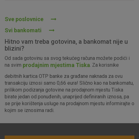
Prihvaćam upotrebu navedenih kolačića
Sve poslovnice
Svi bankomati
Nužni (tehnički) kolačići - uvijek aktivni
Hitno vam treba gotovina, a bankomat nije u
Ovi kolačići nužni su za funkcioniranje internetske stranice i
blizini?
ne mogu se isključiti u našim sustavima. Uobičajeno se
Od sada gotovinu sa svog tekućeg računa možete podići i
postavljaju kao odgovor na vaše radnje koje uključuju zahtjev
prodajnim mjestima Tiska
na svim
. Za korisnike
za uslugama, kao što su postavke kolačića. Svoj preglednik
možete postaviti da blokira te kolačiće ili pošalje upozorenje
debitnih kartica OTP banke za građane naknada za ovu
o njima, ali u tom slučaju neki dijelovi stranice neće raditi. Ti
transakciju iznosi samo 0,66 eura! Slično kao na bankomatu,
kolačići ne pohranjuju nikakve informacije koje bi vas mogle
prilikom podizanja gotovine na prodajnom mjestu Tiska
identificirati.
birate jedan od ponuđenih, unaprijed definiranih iznosa, pa
se prije korištenja usluge na prodajnom mjestu informirajte o
Detaljnije informacije o kolačićima
kojim se iznosima radi.