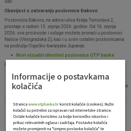
sati.
Obavijest o zatvaranju poslovnice Đakovo
Poslovnica Đakovo, na adresi ulica Kralja Tomislava 2,
prestaje s radom 15. srpnja 2026. godine. Od 16. srpnja
2026. sve proizvode i usluge možete pronaći u poslovnici
Našice (Vinogradska 2), kao i u svim ostalim poslovnicama
na području Osječko-baranjske županije.
Novi vizualni identitet poslovnica OTP banke
Popis uplatno-isplatnih bankomata možete vidjeti
ovdje
.
Informacije o postavkama
kolačića
Lista poslovnica i bankomata
Očisti filtere
Stranica
www.otpbanka.hr
koristi kolačiće (cookies). Nužni
kolačići su potrebni za ispravan rad internetske stranice.
Bankomat
Poslovnica
Ostale kolačiće koristimo za bolje korisničko iskustvo i
prikaz relevantnih oglasa i sadržaja. Postavke kolačića
možete promijeniti na "Izmjeni postavke kolačića" te