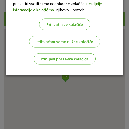
Prikaži samo uplatne bankomate
prihvatiti sve ili samo neophodne kolačiće.
Detaljnije
informacije o kolačićima
i njihovoj upotrebi.
Traži
Prihvati sve kolačiće
Prihvaćam samo nužne kolačiće
Izmijeni postavke kolačića
Odaberite najbolju opciju za vas!
Marketinški kolačići
Analitički kolačići
Nužni kolačići