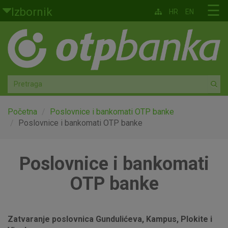
Skoči na glavni sadržaj
☰
Izbornik
HR
EN
Građani
Privatno bankarstvo
Agro
Mala poduzeća i obrtnici
Početna
Poslovnice i bankomati OTP banke
Poslovnice i bankomati OTP banke
Srednja i velika poduzeća
Poslovnice i bankomati
Globalna tržišta
OTP banke
Faktoring
O nama
Zatvaranje poslovnica Gundulićeva, Kampus, Plokite i