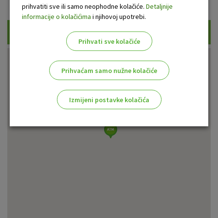
Prikaži samo uplatne bankomate
prihvatiti sve ili samo neophodne kolačiće.
Detaljnije
informacije o kolačićima
i njihovoj upotrebi.
Traži
Prihvati sve kolačiće
Prihvaćam samo nužne kolačiće
Izmijeni postavke kolačića
Odaberite najbolju opciju za vas!
Marketinški kolačići
Analitički kolačići
Nužni kolačići