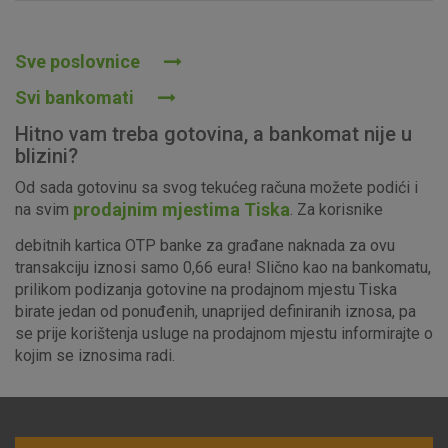
Prihvaćam upotrebu navedenih kolačića
Sve poslovnice
Svi bankomati
Nužni (tehnički) kolačići - uvijek aktivni
Hitno vam treba gotovina, a bankomat nije u
Ovi kolačići nužni su za funkcioniranje internetske stranice i
blizini?
ne mogu se isključiti u našim sustavima. Uobičajeno se
Od sada gotovinu sa svog tekućeg računa možete podići i
postavljaju kao odgovor na vaše radnje koje uključuju zahtjev
prodajnim mjestima Tiska
na svim
. Za korisnike
za uslugama, kao što su postavke kolačića. Svoj preglednik
možete postaviti da blokira te kolačiće ili pošalje upozorenje
debitnih kartica OTP banke za građane naknada za ovu
o njima, ali u tom slučaju neki dijelovi stranice neće raditi. Ti
transakciju iznosi samo 0,66 eura! Slično kao na bankomatu,
kolačići ne pohranjuju nikakve informacije koje bi vas mogle
prilikom podizanja gotovine na prodajnom mjestu Tiska
identificirati.
birate jedan od ponuđenih, unaprijed definiranih iznosa, pa
se prije korištenja usluge na prodajnom mjestu informirajte o
Detaljnije informacije o kolačićima
kojim se iznosima radi.