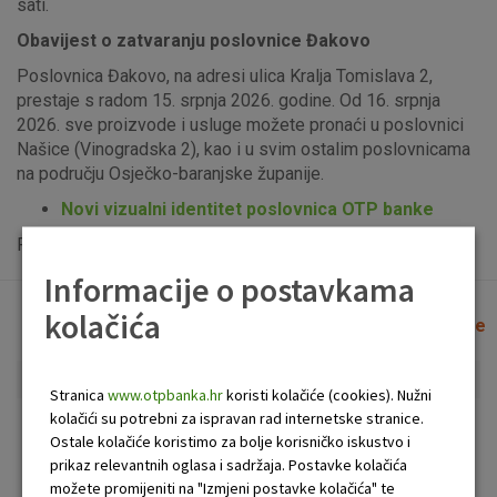
sati.
Obavijest o zatvaranju poslovnice Đakovo
Poslovnica Đakovo, na adresi ulica Kralja Tomislava 2,
prestaje s radom 15. srpnja 2026. godine. Od 16. srpnja
2026. sve proizvode i usluge možete pronaći u poslovnici
Našice (Vinogradska 2), kao i u svim ostalim poslovnicama
na području Osječko-baranjske županije.
Novi vizualni identitet poslovnica OTP banke
Popis uplatno-isplatnih bankomata možete vidjeti
ovdje
.
Informacije o postavkama
kolačića
Lista poslovnica i bankomata
Očisti filtere
Stranica
www.otpbanka.hr
koristi kolačiće (cookies). Nužni
kolačići su potrebni za ispravan rad internetske stranice.
Bankomat
Poslovnica
Ostale kolačiće koristimo za bolje korisničko iskustvo i
prikaz relevantnih oglasa i sadržaja. Postavke kolačića
možete promijeniti na "Izmjeni postavke kolačića" te