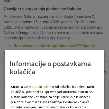
sati.
Obavijest o zatvaranju poslovnice Đakovo
Poslovnica Đakovo, na adresi ulica Kralja Tomislava 2,
prestaje s radom 15. srpnja 2026. godine. Od 16. srpnja
2026. sve proizvode i usluge možete pronaći u poslovnici
Našice (Vinogradska 2), kao i u svim ostalim poslovnicama
na području Osječko-baranjske županije.
Novi vizualni identitet poslovnica OTP banke
Popis uplatno-isplatnih bankomata možete vidjeti
ovdje
.
Informacije o postavkama
kolačića
Lista poslovnica i bankomata
Očisti filtere
Stranica
www.otpbanka.hr
koristi kolačiće (cookies). Nužni
kolačići su potrebni za ispravan rad internetske stranice.
Bankomat
Poslovnica
Ostale kolačiće koristimo za bolje korisničko iskustvo i
prikaz relevantnih oglasa i sadržaja. Postavke kolačića
možete promijeniti na "Izmjeni postavke kolačića" te