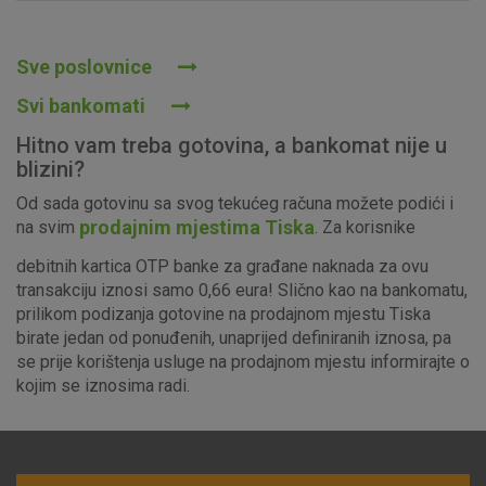
Prihvaćam upotrebu navedenih kolačića
Sve poslovnice
Svi bankomati
Nužni (tehnički) kolačići - uvijek aktivni
Hitno vam treba gotovina, a bankomat nije u
Ovi kolačići nužni su za funkcioniranje internetske stranice i
blizini?
ne mogu se isključiti u našim sustavima. Uobičajeno se
Od sada gotovinu sa svog tekućeg računa možete podići i
postavljaju kao odgovor na vaše radnje koje uključuju zahtjev
prodajnim mjestima Tiska
na svim
. Za korisnike
za uslugama, kao što su postavke kolačića. Svoj preglednik
možete postaviti da blokira te kolačiće ili pošalje upozorenje
debitnih kartica OTP banke za građane naknada za ovu
o njima, ali u tom slučaju neki dijelovi stranice neće raditi. Ti
transakciju iznosi samo 0,66 eura! Slično kao na bankomatu,
kolačići ne pohranjuju nikakve informacije koje bi vas mogle
prilikom podizanja gotovine na prodajnom mjestu Tiska
identificirati.
birate jedan od ponuđenih, unaprijed definiranih iznosa, pa
se prije korištenja usluge na prodajnom mjestu informirajte o
Detaljnije informacije o kolačićima
kojim se iznosima radi.