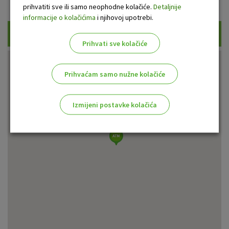
Prikaži samo uplatne bankomate
prihvatiti sve ili samo neophodne kolačiće.
Detaljnije
informacije o kolačićima
i njihovoj upotrebi.
Traži
Prihvati sve kolačiće
Prihvaćam samo nužne kolačiće
Izmijeni postavke kolačića
Odaberite najbolju opciju za vas!
Marketinški kolačići
Analitički kolačići
Nužni kolačići