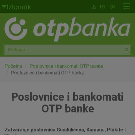
Skoči na glavni sadržaj
☰
Izbornik
HR
EN
Građani
Privatno bankarstvo
Agro
Mala poduzeća i obrtnici
Početna
Poslovnice i bankomati OTP banke
Poslovnice i bankomati OTP banke
Srednja i velika poduzeća
Poslovnice i bankomati
Globalna tržišta
OTP banke
Faktoring
O nama
Zatvaranje poslovnica Gundulićeva, Kampus, Plokite i