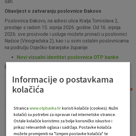
sati.
Obavijest o zatvaranju poslovnice Đakovo
Poslovnica Đakovo, na adresi ulica Kralja Tomislava 2,
prestaje s radom 15. srpnja 2026. godine. Od 16. srpnja
2026. sve proizvode i usluge možete pronaći u poslovnici
Našice (Vinogradska 2), kao i u svim ostalim poslovnicama
na području Osječko-baranjske županije.
Novi vizualni identitet poslovnica OTP banke
Popis uplatno-isplatnih bankomata možete vidjeti
ovdje
.
Informacije o postavkama
kolačića
Lista poslovnica i bankomata
Očisti filtere
Stranica
www.otpbanka.hr
koristi kolačiće (cookies). Nužni
kolačići su potrebni za ispravan rad internetske stranice.
Bankomat
Poslovnica
Ostale kolačiće koristimo za bolje korisničko iskustvo i
prikaz relevantnih oglasa i sadržaja. Postavke kolačića
možete promijeniti na "Izmjeni postavke kolačića" te