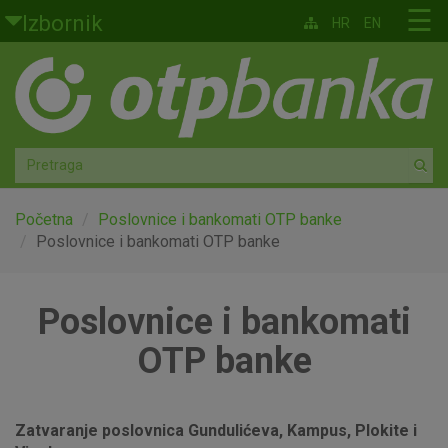
Skoči na glavni sadržaj
☰
Izbornik
HR
EN
Građani
Privatno bankarstvo
Agro
Mala poduzeća i obrtnici
Početna
Poslovnice i bankomati OTP banke
Poslovnice i bankomati OTP banke
Srednja i velika poduzeća
Poslovnice i bankomati
Globalna tržišta
OTP banke
Faktoring
O nama
Zatvaranje poslovnica Gundulićeva, Kampus, Plokite i