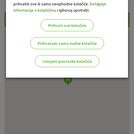
Prikaži samo uplatne bankomate
prihvatiti sve ili samo neophodne kolačiće.
Detaljnije
informacije o kolačićima
i njihovoj upotrebi.
Traži
Prihvati sve kolačiće
Prihvaćam samo nužne kolačiće
Izmijeni postavke kolačića
Odaberite najbolju opciju za vas!
Marketinški kolačići
Analitički kolačići
Nužni kolačići