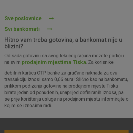
Prihvaćam upotrebu navedenih kolačića
Sve poslovnice
Svi bankomati
Nužni (tehnički) kolačići - uvijek aktivni
Hitno vam treba gotovina, a bankomat nije u
Ovi kolačići nužni su za funkcioniranje internetske stranice i
blizini?
ne mogu se isključiti u našim sustavima. Uobičajeno se
Od sada gotovinu sa svog tekućeg računa možete podići i
postavljaju kao odgovor na vaše radnje koje uključuju zahtjev
prodajnim mjestima Tiska
na svim
. Za korisnike
za uslugama, kao što su postavke kolačića. Svoj preglednik
možete postaviti da blokira te kolačiće ili pošalje upozorenje
debitnih kartica OTP banke za građane naknada za ovu
o njima, ali u tom slučaju neki dijelovi stranice neće raditi. Ti
transakciju iznosi samo 0,66 eura! Slično kao na bankomatu,
kolačići ne pohranjuju nikakve informacije koje bi vas mogle
prilikom podizanja gotovine na prodajnom mjestu Tiska
identificirati.
birate jedan od ponuđenih, unaprijed definiranih iznosa, pa
se prije korištenja usluge na prodajnom mjestu informirajte o
Detaljnije informacije o kolačićima
kojim se iznosima radi.