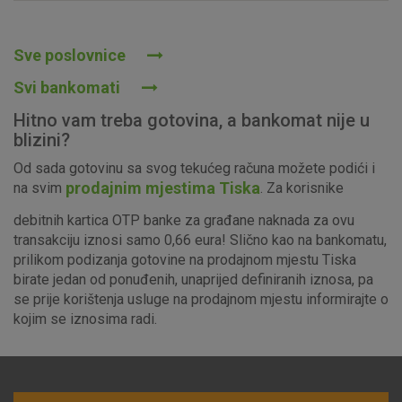
Prihvaćam upotrebu navedenih kolačića
Sve poslovnice
Svi bankomati
Nužni (tehnički) kolačići - uvijek aktivni
Hitno vam treba gotovina, a bankomat nije u
Ovi kolačići nužni su za funkcioniranje internetske stranice i
blizini?
ne mogu se isključiti u našim sustavima. Uobičajeno se
Od sada gotovinu sa svog tekućeg računa možete podići i
postavljaju kao odgovor na vaše radnje koje uključuju zahtjev
prodajnim mjestima Tiska
na svim
. Za korisnike
za uslugama, kao što su postavke kolačića. Svoj preglednik
možete postaviti da blokira te kolačiće ili pošalje upozorenje
debitnih kartica OTP banke za građane naknada za ovu
o njima, ali u tom slučaju neki dijelovi stranice neće raditi. Ti
transakciju iznosi samo 0,66 eura! Slično kao na bankomatu,
kolačići ne pohranjuju nikakve informacije koje bi vas mogle
prilikom podizanja gotovine na prodajnom mjestu Tiska
identificirati.
birate jedan od ponuđenih, unaprijed definiranih iznosa, pa
se prije korištenja usluge na prodajnom mjestu informirajte o
Detaljnije informacije o kolačićima
kojim se iznosima radi.