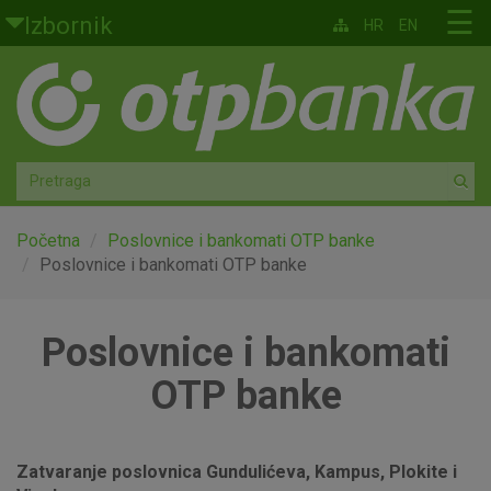
Skoči na glavni sadržaj
☰
Izbornik
HR
EN
Građani
Privatno bankarstvo
Agro
Mala poduzeća i obrtnici
Početna
Poslovnice i bankomati OTP banke
Poslovnice i bankomati OTP banke
Srednja i velika poduzeća
Poslovnice i bankomati
Globalna tržišta
OTP banke
Faktoring
O nama
Zatvaranje poslovnica Gundulićeva, Kampus, Plokite i