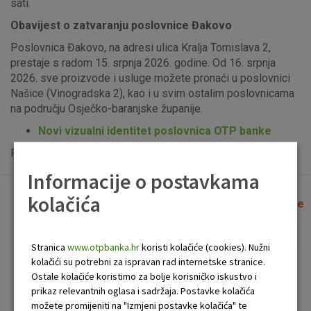
sati.
Obavijest o zatvaranju poslovnice Đakovo
Poslovnica Đakovo, na adresi ulica Kralja Tomislava 2,
prestaje s radom 15. srpnja 2026. godine. Od 16. srpnja
2026. sve proizvode i usluge možete pronaći u poslovnici
Našice (Vinogradska 2), kao i u svim ostalim poslovnicama
na području Osječko-baranjske županije.
Novi vizualni identitet poslovnica OTP banke
Popis uplatno-isplatnih bankomata možete vidjeti
ovdje
.
Informacije o postavkama
kolačića
Lista poslovnica i bankomata
Očisti filtere
Stranica
www.otpbanka.hr
koristi kolačiće (cookies). Nužni
kolačići su potrebni za ispravan rad internetske stranice.
Bankomat
Poslovnica
Ostale kolačiće koristimo za bolje korisničko iskustvo i
prikaz relevantnih oglasa i sadržaja. Postavke kolačića
možete promijeniti na "Izmjeni postavke kolačića" te