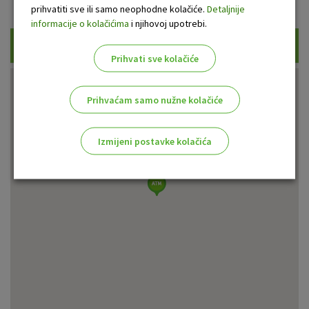
Prikaži samo uplatne bankomate
prihvatiti sve ili samo neophodne kolačiće.
Detaljnije
informacije o kolačićima
i njihovoj upotrebi.
Traži
Prihvati sve kolačiće
Prihvaćam samo nužne kolačiće
Izmijeni postavke kolačića
Odaberite najbolju opciju za vas!
Marketinški kolačići
Analitički kolačići
Nužni kolačići