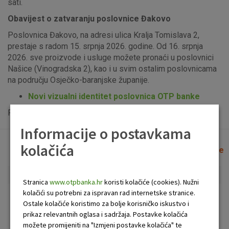
sati.
Obavijest o zatvaranju poslovnice Đakovo
Poslovnica Đakovo, na adresi ulica Kralja Tomislava 2,
prestaje s radom 15. srpnja 2026. godine. Od 16. srpnja
2026. sve proizvode i usluge možete pronaći u poslovnici
Našice (Vinogradska 2), kao i u svim ostalim poslovnicama
na području Osječko-baranjske županije.
Novi vizualni identitet poslovnica OTP banke
Popis uplatno-isplatnih bankomata možete vidjeti
ovdje
.
Informacije o postavkama
kolačića
Lista poslovnica i bankomata
Očisti filtere
Stranica
www.otpbanka.hr
koristi kolačiće (cookies). Nužni
kolačići su potrebni za ispravan rad internetske stranice.
Bankomat
Poslovnica
Ostale kolačiće koristimo za bolje korisničko iskustvo i
prikaz relevantnih oglasa i sadržaja. Postavke kolačića
možete promijeniti na "Izmjeni postavke kolačića" te