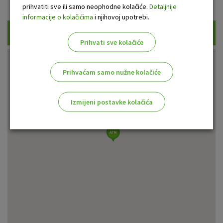
Prikaži samo uplatne bankomate
prihvatiti sve ili samo neophodne kolačiće.
Detaljnije
informacije o kolačićima
i njihovoj upotrebi.
Traži
Prihvati sve kolačiće
Prihvaćam samo nužne kolačiće
Izmijeni postavke kolačića
Odaberite najbolju opciju za vas!
Marketinški kolačići
Analitički kolačići
Nužni kolačići