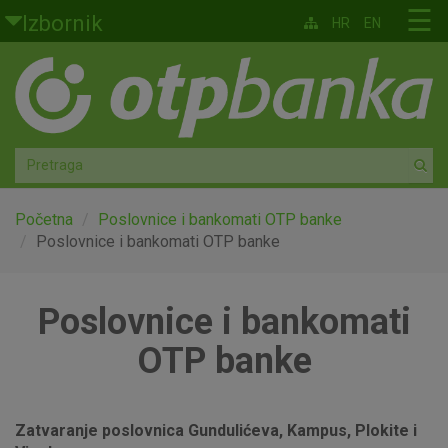
Skoči na glavni sadržaj
☰
Izbornik
HR
EN
Građani
Privatno bankarstvo
Agro
Mala poduzeća i obrtnici
Početna
Poslovnice i bankomati OTP banke
Poslovnice i bankomati OTP banke
Srednja i velika poduzeća
Poslovnice i bankomati
Globalna tržišta
OTP banke
Faktoring
O nama
Zatvaranje poslovnica Gundulićeva, Kampus, Plokite i