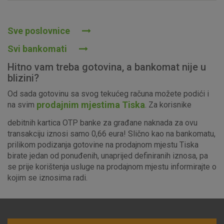
Prihvaćam upotrebu navedenih kolačića
Sve poslovnice
Svi bankomati
Nužni (tehnički) kolačići - uvijek aktivni
Hitno vam treba gotovina, a bankomat nije u
Ovi kolačići nužni su za funkcioniranje internetske stranice i
blizini?
ne mogu se isključiti u našim sustavima. Uobičajeno se
Od sada gotovinu sa svog tekućeg računa možete podići i
postavljaju kao odgovor na vaše radnje koje uključuju zahtjev
prodajnim mjestima Tiska
na svim
. Za korisnike
za uslugama, kao što su postavke kolačića. Svoj preglednik
možete postaviti da blokira te kolačiće ili pošalje upozorenje
debitnih kartica OTP banke za građane naknada za ovu
o njima, ali u tom slučaju neki dijelovi stranice neće raditi. Ti
transakciju iznosi samo 0,66 eura! Slično kao na bankomatu,
kolačići ne pohranjuju nikakve informacije koje bi vas mogle
prilikom podizanja gotovine na prodajnom mjestu Tiska
identificirati.
birate jedan od ponuđenih, unaprijed definiranih iznosa, pa
se prije korištenja usluge na prodajnom mjestu informirajte o
Detaljnije informacije o kolačićima
kojim se iznosima radi.