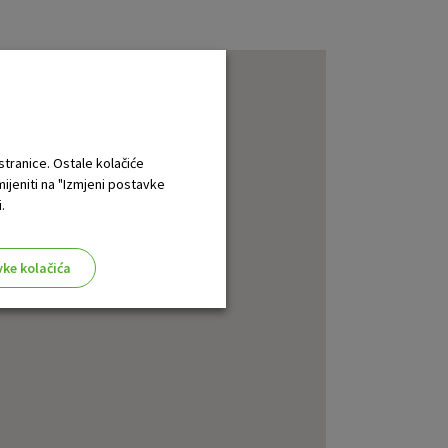
 stranice. Ostale kolačiće
mijeniti na "Izmjeni postavke
.
vke kolačića
aktivni
ske stranice i ne mogu se