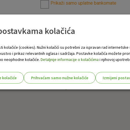
Prikaži samo uplatne bankomate
 postavkama kolačića
ti kolačiće (cookies). Nužni kolačići su potrebni za ispravan rad internetske
skustvo i prikaz relevantnih oglasa i sadržaja. Postavke kolačića možete pro
 samo neophodne kolačiće.
Detaljnije informacije o kolačićima
i njihovoj upotrebi
e kolačiće
Prihvaćam samo nužne kolačiće
Izmijeni posta
s!
Nužni (tehnički) kolačići - uvijek 
Nužni
kolačići
Ovi kolačići nužni su za funkcioniranje internet