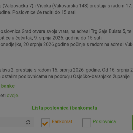
 (Valpovačka 7) i Visoka (Vukovarska 148) prestaju s radom 17. s
odine. Poslovnice će raditi do 15 sati.
lovnica Grad otvara svoja vrata, na adresi Trg Gaje Bulata 5, te ć
it će u četvrtak, 9. srpnja 2026. godine do 15 sati.
edjeljka, 20.srpnja 2026.godine počinje s radom na adresi Vukova
slava 2, prestaje s radom 15. srpnja 2026. godine. Od 16. srpnja
im ostalim poslovnicama na području Osječko-baranjske županije.
P banke
jeti
ovdje
.
Lista poslovnica i bankomata
Bankomat
Poslovnica