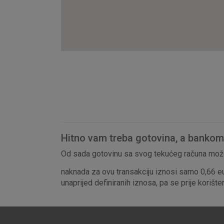
Hitno vam treba gotovina, a bankomat
Od sada gotovinu sa svog tekućeg računa može
naknada za ovu transakciju iznosi samo 0,66 e
unaprijed definiranih iznosa, pa se prije korišt
Prihvaćam upotrebu nave