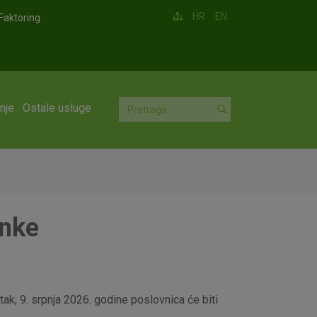
HR
EN
Faktoring
nje
Ostale usluge
anke
ak, 9. srpnja 2026. godine poslovnica će biti