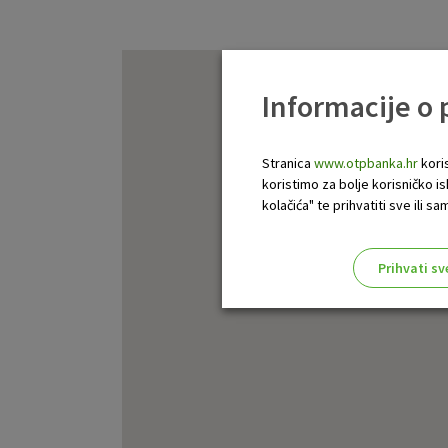
Informacije o
Stranica
www.otpbanka.hr
koris
koristimo za bolje korisničko i
kolačića" te prihvatiti sve ili
Prihvati sv
Odaberite najbolju opciju za va