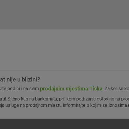
isključiti u našim sustavima. Uobičajeno se pos
radnje koje uključuju zahtjev za uslugama, kao 
preglednik možete postaviti da blokira te kolač
njima, ali u tom slučaju neki dijelovi stranice neće
pohranjuju nikakve informacije koje bi vas mogle
Analitički
Detaljnije informacije o kolačićima
kolačići
 nije u blizini?
Marketinški
prodajnim mjestima Tiska
te podići i na svim
. Za korisnik
kolačići
ura! Slično kao na bankomatu, prilikom podizanja gotovine na pro
enja usluge na prodajnom mjestu informirajte o kojim se iznosima r
denih kolačića