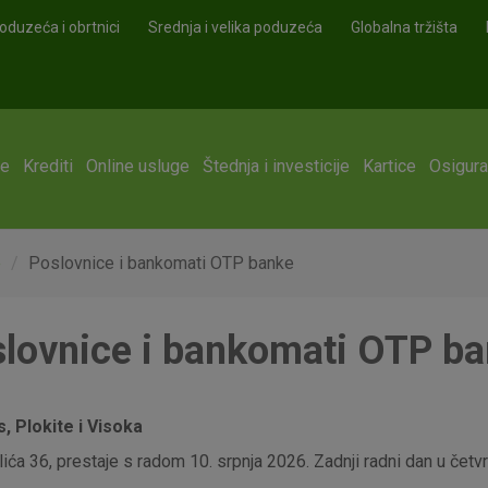
oduzeća i obrtnici
Srednja i velika poduzeća
Globalna tržišta
ge
Krediti
Online usluge
Štednja i investicije
Kartice
Osigura
e
Poslovnice i bankomati OTP banke
lovnice i bankomati OTP b
 Plokite i Visoka
ća 36, prestaje s radom 10. srpnja 2026. Zadnji radni dan u četvrt