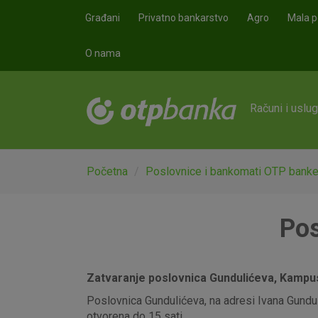
Skoči na glavni sadržaj
Građani
Privatno bankarstvo
Agro
Mala p
O nama
Računi i uslu
Početna
Poslovnice i bankomati OTP bank
Pos
Zatvaranje poslovnica Gundulićeva, Kampus,
Poslovnica Gundulićeva, na adresi Ivana Gunduli
otvorena do 15 sati.