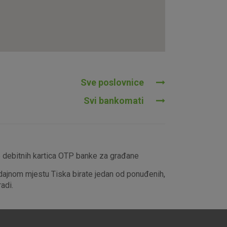
tavljaju kao odgovor na vaše
što su postavke kolačića. Svoj
iće ili pošalje upozorenje o
 raditi. Ti kolačići ne
 identificirati.
Sve poslovnice
Svi bankomati
e debitnih kartica OTP banke za građane
dajnom mjestu Tiska birate jedan od ponuđenih,
adi.