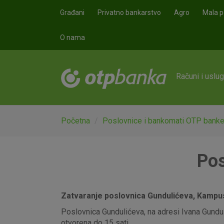
Skoči na glavni sadržaj
Građani
Privatno bankarstvo
Agro
Mala p
O nama
Računi i uslu
Početna
Poslovnice i bankomati OTP bank
Pos
Zatvaranje poslovnica Gundulićeva, Kampus,
Poslovnica Gundulićeva, na adresi Ivana Gunduli
otvorena do 15 sati.