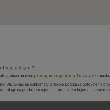
isključiti u našim sustavima. Uobičajeno se pos
radnje koje uključuju zahtjev za uslugama, kao 
preglednik možete postaviti da blokira te kolač
njima, ali u tom slučaju neki dijelovi stranice neće
pohranjuju nikakve informacije koje bi vas mogle
Analitički
Detaljnije informacije o kolačićima
kolačići
 nije u blizini?
Marketinški
prodajnim mjestima Tiska
te podići i na svim
. Za korisnik
kolačići
ura! Slično kao na bankomatu, prilikom podizanja gotovine na pro
enja usluge na prodajnom mjestu informirajte o kojim se iznosima r
denih kolačića