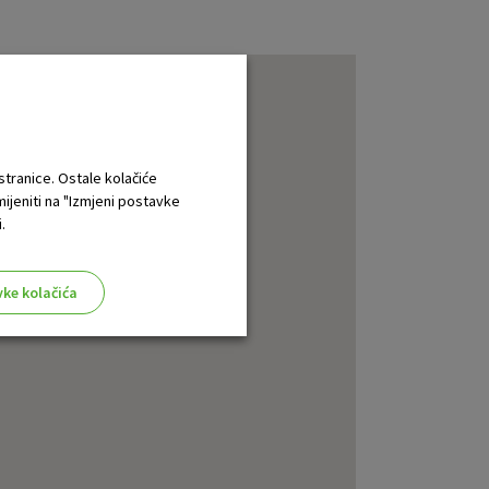
 stranice. Ostale kolačiće
mijeniti na "Izmjeni postavke
.
vke kolačića
aktivni
ske stranice i ne mogu se