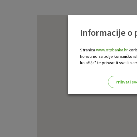
Informacije o
Stranica
www.otpbanka.hr
koris
koristimo za bolje korisničko i
kolačića" te prihvatiti sve ili
Prihvati sv
Odaberite najbolju opciju za va