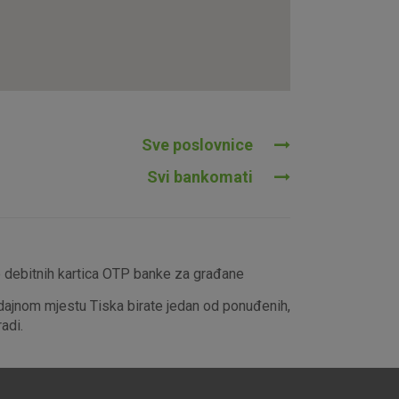
tavljaju kao odgovor na vaše
što su postavke kolačića. Svoj
iće ili pošalje upozorenje o
 raditi. Ti kolačići ne
 identificirati.
Sve poslovnice
Svi bankomati
e debitnih kartica OTP banke za građane
dajnom mjestu Tiska birate jedan od ponuđenih,
adi.