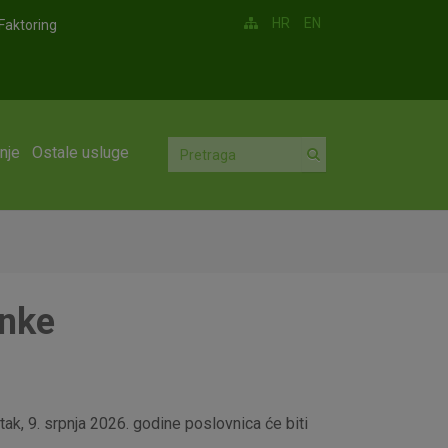
HR
EN
Faktoring
nje
Ostale usluge
anke
ak, 9. srpnja 2026. godine poslovnica će biti