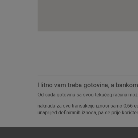
Hitno vam treba gotovina, a bankomat
Od sada gotovinu sa svog tekućeg računa može
naknada za ovu transakciju iznosi samo 0,66 e
unaprijed definiranih iznosa, pa se prije korišt
Prihvaćam upotrebu nave