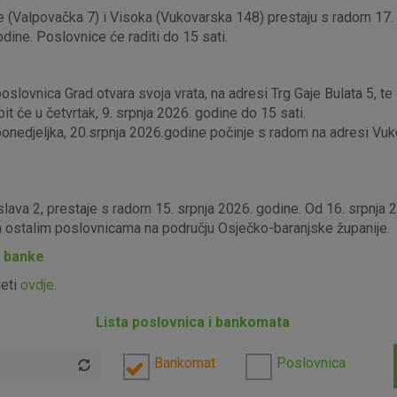
 (Valpovačka 7) i Visoka (Vukovarska 148) prestaju s radom 17. s
odine. Poslovnice će raditi do 15 sati.
lovnica Grad otvara svoja vrata, na adresi Trg Gaje Bulata 5, te ć
it će u četvrtak, 9. srpnja 2026. godine do 15 sati.
edjeljka, 20.srpnja 2026.godine počinje s radom na adresi Vukova
slava 2, prestaje s radom 15. srpnja 2026. godine. Od 16. srpnja
im ostalim poslovnicama na području Osječko-baranjske županije.
P banke
jeti
ovdje
.
Lista poslovnica i bankomata
Bankomat
Poslovnica