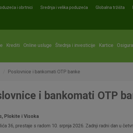
oduzeća i obrtnici
Srednja i velika poduzeća
Globalna tržišta
ge
Krediti
Online usluge
Štednja i investicije
Kartice
Osigura
e
Poslovnice i bankomati OTP banke
lovnice i bankomati OTP b
 Plokite i Visoka
ća 36, prestaje s radom 10. srpnja 2026. Zadnji radni dan u četvrt