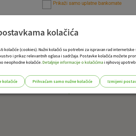
Prikaži samo uplatne bankomate
 postavkama kolačića
ti kolačiće (cookies). Nužni kolačići su potrebni za ispravan rad internetske
skustvo i prikaz relevantnih oglasa i sadržaja. Postavke kolačića možete pro
 samo neophodne kolačiće.
Detaljnije informacije o kolačićima
i njihovoj upotrebi
e kolačiće
Prihvaćam samo nužne kolačiće
Izmijeni posta
s!
Nužni (tehnički) kolačići - uvijek 
Nužni
kolačići
Ovi kolačići nužni su za funkcioniranje internet