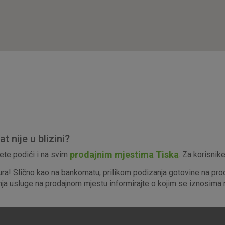
isključiti u našim sustavima. Uobičajeno se pos
radnje koje uključuju zahtjev za uslugama, kao 
preglednik možete postaviti da blokira te kolač
njima, ali u tom slučaju neki dijelovi stranice neće
pohranjuju nikakve informacije koje bi vas mogle
Analitički
Detaljnije informacije o kolačićima
kolačići
 nije u blizini?
Marketinški
prodajnim mjestima Tiska
te podići i na svim
. Za korisnik
kolačići
ura! Slično kao na bankomatu, prilikom podizanja gotovine na pro
enja usluge na prodajnom mjestu informirajte o kojim se iznosima r
denih kolačića