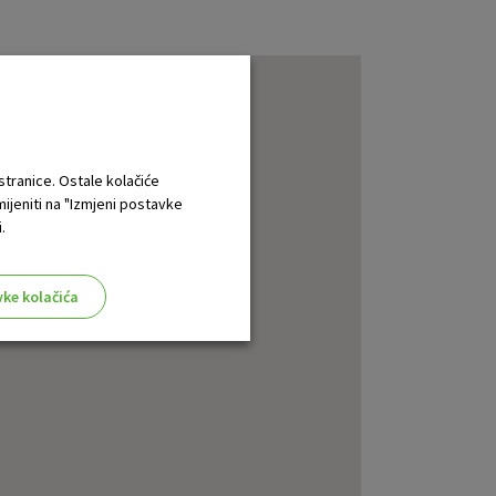
 stranice. Ostale kolačiće
mijeniti na "Izmjeni postavke
.
vke kolačića
aktivni
ske stranice i ne mogu se