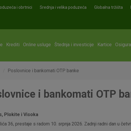
oduzeća i obrtnici
Srednja i velika poduzeća
Globalna tržišta
ge
Krediti
Online usluge
Štednja i investicije
Kartice
Osigura
e
Poslovnice i bankomati OTP banke
lovnice i bankomati OTP b
 Plokite i Visoka
ća 36, prestaje s radom 10. srpnja 2026. Zadnji radni dan u četvrt