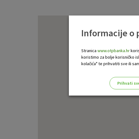
Informacije o
Stranica
www.otpbanka.hr
koris
koristimo za bolje korisničko i
kolačića" te prihvatiti sve ili
Prihvati sv
Odaberite najbolju opciju za va