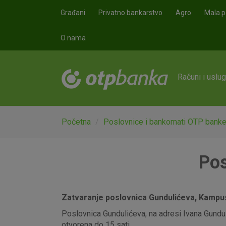
Skoči na glavni sadržaj
Građani
Privatno bankarstvo
Agro
Mala p
O nama
Računi i uslu
Početna
Poslovnice i bankomati OTP bank
Pos
Zatvaranje poslovnica Gundulićeva, Kampus,
Poslovnica Gundulićeva, na adresi Ivana Gunduli
otvorena do 15 sati.