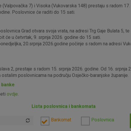
 (Valpovačka 7) i Visoka (Vukovarska 148) prestaju s radom 17. s
odine. Poslovnice će raditi do 15 sati.
lovnica Grad otvara svoja vrata, na adresi Trg Gaje Bulata 5, te ć
it će u četvrtak, 9. srpnja 2026. godine do 15 sati.
edjeljka, 20.srpnja 2026.godine počinje s radom na adresi Vukova
slava 2, prestaje s radom 15. srpnja 2026. godine. Od 16. srpnja
im ostalim poslovnicama na području Osječko-baranjske županije.
P banke
jeti
ovdje
.
Lista poslovnica i bankomata
Bankomat
Poslovnica