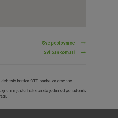
tavljaju kao odgovor na vaše
što su postavke kolačića. Svoj
iće ili pošalje upozorenje o
 raditi. Ti kolačići ne
 identificirati.
Sve poslovnice
Svi bankomati
e debitnih kartica OTP banke za građane
dajnom mjestu Tiska birate jedan od ponuđenih,
adi.