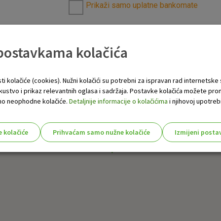
Prikaži samo uplatne bankomate
 postavkama kolačića
ti kolačiće (cookies). Nužni kolačići su potrebni za ispravan rad internetske
skustvo i prikaz relevantnih oglasa i sadržaja. Postavke kolačića možete pro
 samo neophodne kolačiće.
Detaljnije informacije o kolačićima
i njihovoj upotrebi
e kolačiće
Prihvaćam samo nužne kolačiće
Izmijeni posta
s!
Nužni (tehnički) kolačići - uvijek 
Nužni
kolačići
Ovi kolačići nužni su za funkcioniranje internet