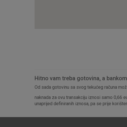
Hitno vam treba gotovina, a bankomat
Od sada gotovinu sa svog tekućeg računa može
naknada za ovu transakciju iznosi samo 0,66 e
unaprijed definiranih iznosa, pa se prije korišt
Prihvaćam upotrebu nave