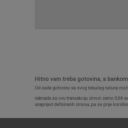
Hitno vam treba gotovina, a bankomat
Od sada gotovinu sa svog tekućeg računa može
naknada za ovu transakciju iznosi samo 0,66 e
unaprijed definiranih iznosa, pa se prije korišt
Prihvaćam upotrebu nave