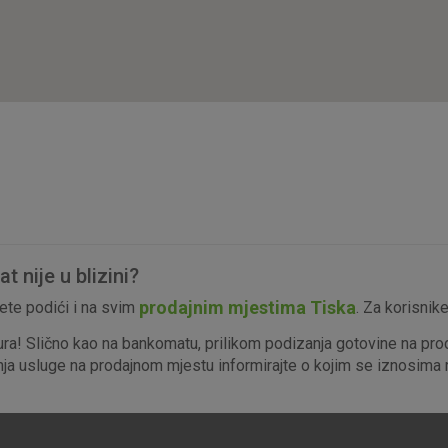
isključiti u našim sustavima. Uobičajeno se pos
radnje koje uključuju zahtjev za uslugama, kao 
preglednik možete postaviti da blokira te kolač
njima, ali u tom slučaju neki dijelovi stranice neće
pohranjuju nikakve informacije koje bi vas mogle
Analitički
Detaljnije informacije o kolačićima
kolačići
 nije u blizini?
Marketinški
prodajnim mjestima Tiska
te podići i na svim
. Za korisnik
kolačići
ura! Slično kao na bankomatu, prilikom podizanja gotovine na pro
enja usluge na prodajnom mjestu informirajte o kojim se iznosima r
denih kolačića