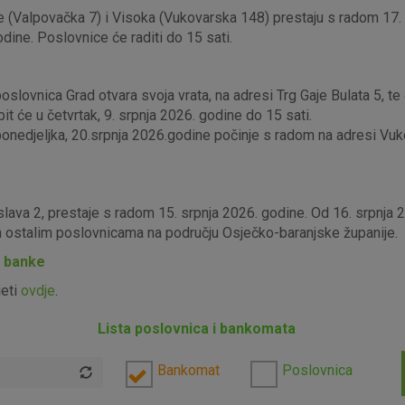
 (Valpovačka 7) i Visoka (Vukovarska 148) prestaju s radom 17. s
odine. Poslovnice će raditi do 15 sati.
lovnica Grad otvara svoja vrata, na adresi Trg Gaje Bulata 5, te ć
it će u četvrtak, 9. srpnja 2026. godine do 15 sati.
edjeljka, 20.srpnja 2026.godine počinje s radom na adresi Vukova
slava 2, prestaje s radom 15. srpnja 2026. godine. Od 16. srpnja
im ostalim poslovnicama na području Osječko-baranjske županije.
P banke
jeti
ovdje
.
Lista poslovnica i bankomata
Bankomat
Poslovnica