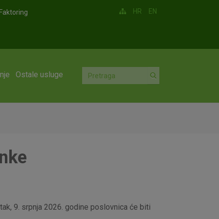
HR
EN
Faktoring
nje
Ostale usluge
anke
ak, 9. srpnja 2026. godine poslovnica će biti