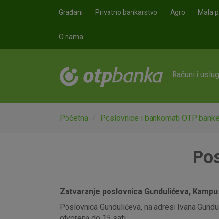
Skoči na glavni sadržaj
Građani
Privatno bankarstvo
Agro
Mala p
O nama
Računi i uslu
Početna
Poslovnice i bankomati OTP bank
Pos
Zatvaranje poslovnica Gundulićeva, Kampus,
Poslovnica Gundulićeva, na adresi Ivana Gunduli
otvorena do 15 sati.