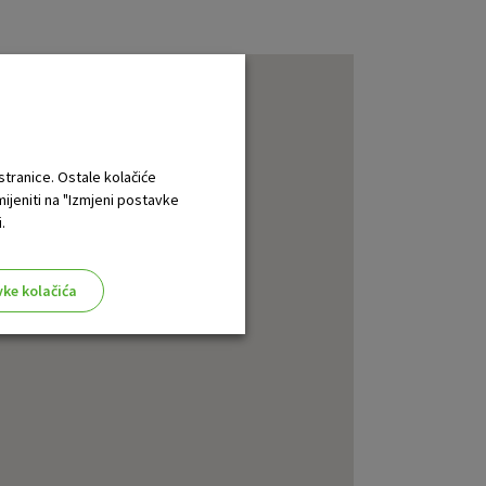
 stranice. Ostale kolačiće
mijeniti na "Izmjeni postavke
.
vke kolačića
aktivni
ske stranice i ne mogu se