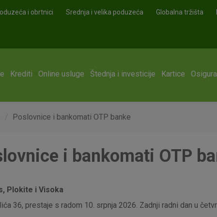
oduzeća i obrtnici
Srednja i velika poduzeća
Globalna tržišta
ge
Krediti
Online usluge
Štednja i investicije
Kartice
Osigura
e
Poslovnice i bankomati OTP banke
lovnice i bankomati OTP b
 Plokite i Visoka
ća 36, prestaje s radom 10. srpnja 2026. Zadnji radni dan u četvrt