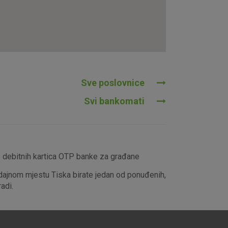
tavljaju kao odgovor na vaše
što su postavke kolačića. Svoj
iće ili pošalje upozorenje o
 raditi. Ti kolačići ne
 identificirati.
Sve poslovnice
Svi bankomati
e debitnih kartica OTP banke za građane
dajnom mjestu Tiska birate jedan od ponuđenih,
adi.