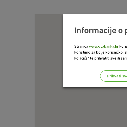
Informacije o
Stranica
www.otpbanka.hr
koris
koristimo za bolje korisničko i
kolačića" te prihvatiti sve ili
Prihvati sv
Odaberite najbolju opciju za va