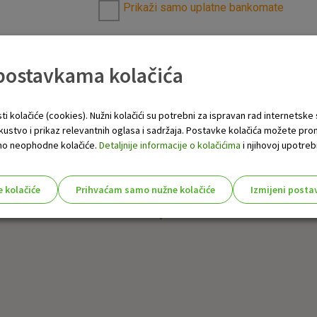
Prikaži samo uplatne bankomate
 postavkama kolačića
ti kolačiće (cookies). Nužni kolačići su potrebni za ispravan rad internetske
skustvo i prikaz relevantnih oglasa i sadržaja. Postavke kolačića možete pro
 samo neophodne kolačiće.
Detaljnije informacije o kolačićima
i njihovoj upotrebi
e kolačiće
Prihvaćam samo nužne kolačiće
Izmijeni posta
s!
Nužni (tehnički) kolačići - uvijek 
Nužni
kolačići
Ovi kolačići nužni su za funkcioniranje internet