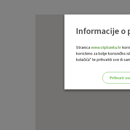
Informacije o
Stranica
www.otpbanka.hr
koris
koristimo za bolje korisničko i
kolačića" te prihvatiti sve ili
Prihvati sv
Odaberite najbolju opciju za va