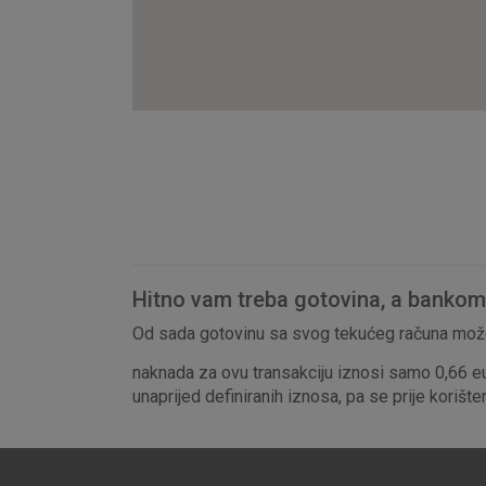
Hitno vam treba gotovina, a bankomat
Od sada gotovinu sa svog tekućeg računa može
naknada za ovu transakciju iznosi samo 0,66 e
unaprijed definiranih iznosa, pa se prije korišt
Prihvaćam upotrebu nave