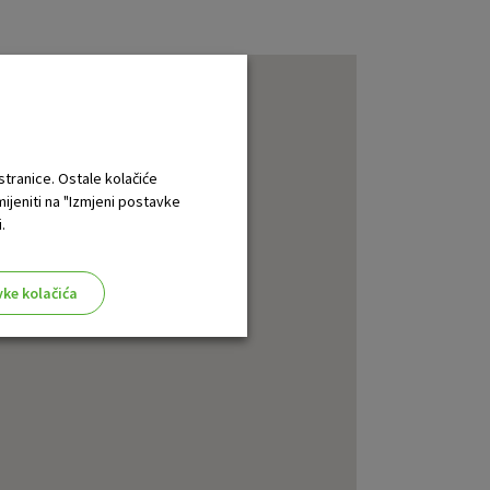
 stranice. Ostale kolačiće
mijeniti na "Izmjeni postavke
.
vke kolačića
aktivni
ske stranice i ne mogu se