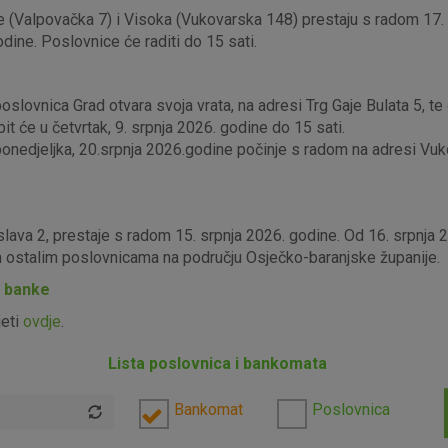
 (Valpovačka 7) i Visoka (Vukovarska 148) prestaju s radom 17. s
odine. Poslovnice će raditi do 15 sati.
lovnica Grad otvara svoja vrata, na adresi Trg Gaje Bulata 5, te ć
it će u četvrtak, 9. srpnja 2026. godine do 15 sati.
edjeljka, 20.srpnja 2026.godine počinje s radom na adresi Vukova
slava 2, prestaje s radom 15. srpnja 2026. godine. Od 16. srpnja
im ostalim poslovnicama na području Osječko-baranjske županije.
P banke
jeti
ovdje
.
Lista poslovnica i bankomata
Bankomat
Poslovnica