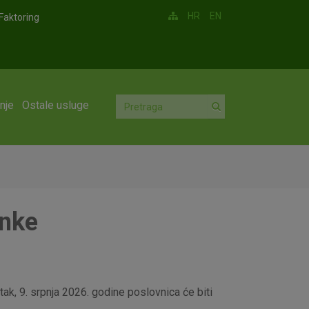
HR
EN
Faktoring
nje
Ostale usluge
anke
ak, 9. srpnja 2026. godine poslovnica će biti