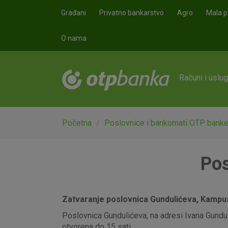
Skoči na glavni sadržaj
Građani
Privatno bankarstvo
Agro
Mala p
O nama
Računi i uslu
Početna
Poslovnice i bankomati OTP bank
Pos
Zatvaranje poslovnica Gundulićeva, Kampus,
Poslovnica Gundulićeva, na adresi Ivana Gunduli
otvorena do 15 sati.