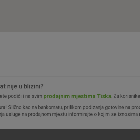
isključiti u našim sustavima. Uobičajeno se pos
radnje koje uključuju zahtjev za uslugama, kao 
preglednik možete postaviti da blokira te kolač
njima, ali u tom slučaju neki dijelovi stranice neće
pohranjuju nikakve informacije koje bi vas mogle
Analitički
Detaljnije informacije o kolačićima
kolačići
 nije u blizini?
Marketinški
prodajnim mjestima Tiska
te podići i na svim
. Za korisnik
kolačići
ura! Slično kao na bankomatu, prilikom podizanja gotovine na pro
enja usluge na prodajnom mjestu informirajte o kojim se iznosima r
denih kolačića