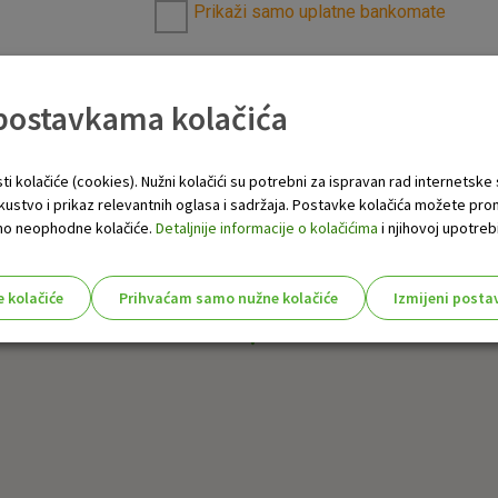
Prikaži samo uplatne bankomate
 postavkama kolačića
ti kolačiće (cookies). Nužni kolačići su potrebni za ispravan rad internetske
skustvo i prikaz relevantnih oglasa i sadržaja. Postavke kolačića možete pro
 samo neophodne kolačiće.
Detaljnije informacije o kolačićima
i njihovoj upotrebi
e kolačiće
Prihvaćam samo nužne kolačiće
Izmijeni posta
s!
Nužni (tehnički) kolačići - uvijek 
Nužni
kolačići
Ovi kolačići nužni su za funkcioniranje internet