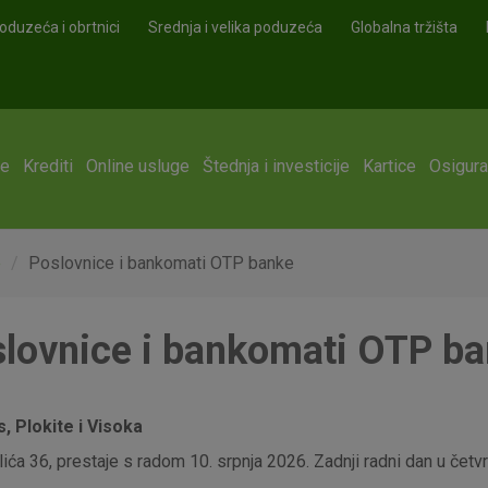
oduzeća i obrtnici
Srednja i velika poduzeća
Globalna tržišta
ge
Krediti
Online usluge
Štednja i investicije
Kartice
Osigura
e
Poslovnice i bankomati OTP banke
lovnice i bankomati OTP b
 Plokite i Visoka
ća 36, prestaje s radom 10. srpnja 2026. Zadnji radni dan u četvrt