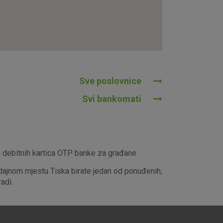
tavljaju kao odgovor na vaše
što su postavke kolačića. Svoj
iće ili pošalje upozorenje o
 raditi. Ti kolačići ne
 identificirati.
Sve poslovnice
Svi bankomati
e debitnih kartica OTP banke za građane
dajnom mjestu Tiska birate jedan od ponuđenih,
adi.