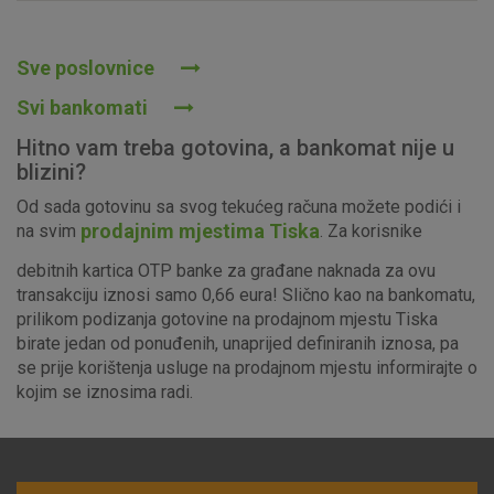
Prihvaćam upotrebu navedenih kolačića
Sve poslovnice
Svi bankomati
Nužni (tehnički) kolačići - uvijek aktivni
Hitno vam treba gotovina, a bankomat nije u
Ovi kolačići nužni su za funkcioniranje internetske stranice i
blizini?
ne mogu se isključiti u našim sustavima. Uobičajeno se
Od sada gotovinu sa svog tekućeg računa možete podići i
postavljaju kao odgovor na vaše radnje koje uključuju zahtjev
prodajnim mjestima Tiska
na svim
. Za korisnike
za uslugama, kao što su postavke kolačića. Svoj preglednik
možete postaviti da blokira te kolačiće ili pošalje upozorenje
debitnih kartica OTP banke za građane naknada za ovu
o njima, ali u tom slučaju neki dijelovi stranice neće raditi. Ti
transakciju iznosi samo 0,66 eura! Slično kao na bankomatu,
kolačići ne pohranjuju nikakve informacije koje bi vas mogle
prilikom podizanja gotovine na prodajnom mjestu Tiska
identificirati.
birate jedan od ponuđenih, unaprijed definiranih iznosa, pa
se prije korištenja usluge na prodajnom mjestu informirajte o
Detaljnije informacije o kolačićima
kojim se iznosima radi.