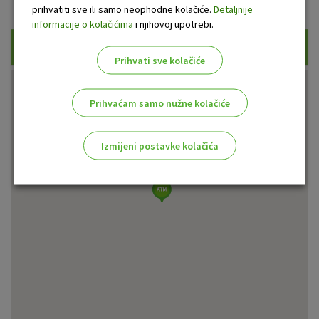
Prikaži samo uplatne bankomate
prihvatiti sve ili samo neophodne kolačiće.
Detaljnije
informacije o kolačićima
i njihovoj upotrebi.
Traži
Prihvati sve kolačiće
Prihvaćam samo nužne kolačiće
Izmijeni postavke kolačića
Odaberite najbolju opciju za vas!
Marketinški kolačići
Analitički kolačići
Nužni kolačići