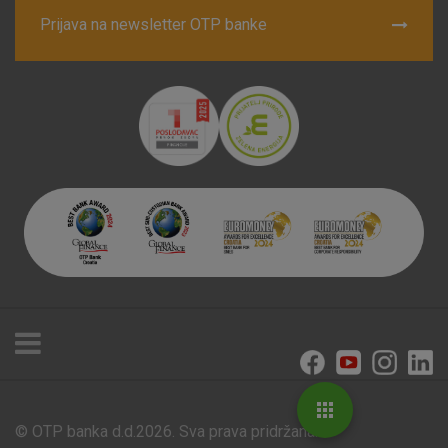
Prijava na newsletter OTP banke
© OTP banka d.d.2026. Sva prava pridržana.
Poslovnice i bankomati