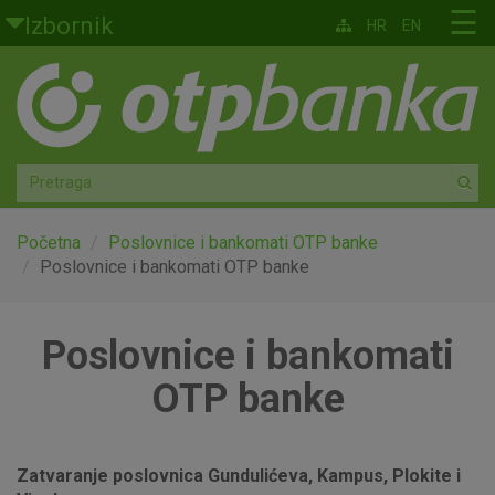
Skoči na glavni sadržaj
☰
Izbornik
HR
EN
Građani
Privatno bankarstvo
Agro
Mala poduzeća i obrtnici
Početna
Poslovnice i bankomati OTP banke
Poslovnice i bankomati OTP banke
Srednja i velika poduzeća
Poslovnice i bankomati
Globalna tržišta
OTP banke
Faktoring
O nama
Zatvaranje poslovnica Gundulićeva, Kampus, Plokite i