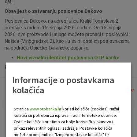
sati.
Obavijest o zatvaranju poslovnice Đakovo
Poslovnica Đakovo, na adresi ulica Kralja Tomislava 2,
prestaje s radom 15. srpnja 2026. godine. Od 16. srpnja
2026. sve proizvode i usluge možete pronaći u poslovnici
Našice (Vinogradska 2), kao i u svim ostalim poslovnicama
na području Osječko-baranjske županije.
Novi vizualni identitet poslovnica OTP banke
Popis uplatno-isplatnih bankomata možete vidjeti
ovdje
.
Informacije o postavkama
kolačića
Lista poslovnica i bankomata
Očisti filtere
Stranica
www.otpbanka.hr
koristi kolačiće (cookies). Nužni
kolačići su potrebni za ispravan rad internetske stranice.
Bankomat
Poslovnica
Ostale kolačiće koristimo za bolje korisničko iskustvo i
prikaz relevantnih oglasa i sadržaja. Postavke kolačića
možete promijeniti na "Izmjeni postavke kolačića" te