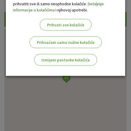
Prikaži samo uplatne bankomate
prihvatiti sve ili samo neophodne kolačiće.
Detaljnije
informacije o kolačićima
i njihovoj upotrebi.
Traži
Prihvati sve kolačiće
Prihvaćam samo nužne kolačiće
Izmijeni postavke kolačića
Odaberite najbolju opciju za vas!
Marketinški kolačići
Analitički kolačići
Nužni kolačići