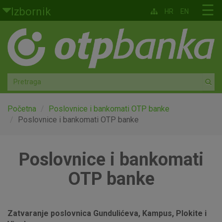
Skoči na glavni sadržaj
☰
Izbornik
HR
EN
Građani
Privatno bankarstvo
Agro
Mala poduzeća i obrtnici
Početna
Poslovnice i bankomati OTP banke
Poslovnice i bankomati OTP banke
Srednja i velika poduzeća
Poslovnice i bankomati
Globalna tržišta
OTP banke
Faktoring
O nama
Zatvaranje poslovnica Gundulićeva, Kampus, Plokite i