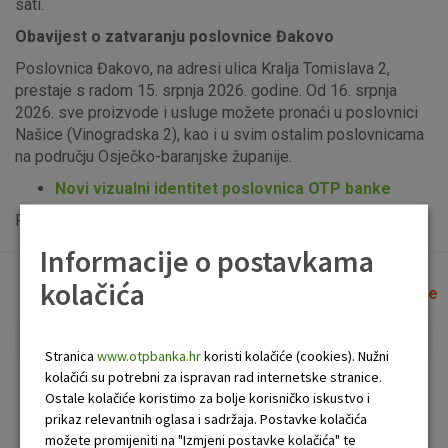
sati.
Obavijest o zatvaranju poslovnice Đakovo
Poslovnica Đakovo, na adresi ulica Kralja Tomislava 2,
prestaje s radom 15. srpnja 2026. godine. Od 16. srpnja
2026. sve proizvode i usluge možete pronaći u poslovnici
Našice (Vinogradska 2), kao i u svim ostalim poslovnicama
na području Osječko-baranjske županije.
Novi vizualni identitet poslovnica OTP banke
Popis uplatno-isplatnih bankomata možete vidjeti
ovdje
.
Informacije o postavkama
kolačića
Lista poslovnica i bankomata
Očisti filtere
Stranica
www.otpbanka.hr
koristi kolačiće (cookies). Nužni
kolačići su potrebni za ispravan rad internetske stranice.
Bankomat
Poslovnica
Ostale kolačiće koristimo za bolje korisničko iskustvo i
prikaz relevantnih oglasa i sadržaja. Postavke kolačića
možete promijeniti na "Izmjeni postavke kolačića" te