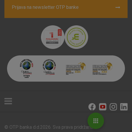
Prijava na newsletter OTP banke
© OTP banka d.d.2026. Sva prava pridržana.
Poslovnice i bankomati