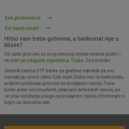
Prihvaćam upotrebu navedenih kolačića
Sve poslovnice
Svi bankomati
Nužni (tehnički) kolačići - uvijek aktivni
Hitno vam treba gotovina, a bankomat nije u
Ovi kolačići nužni su za funkcioniranje internetske stranice i
blizini?
ne mogu se isključiti u našim sustavima. Uobičajeno se
Od sada gotovinu sa svog tekućeg računa možete podići i
postavljaju kao odgovor na vaše radnje koje uključuju zahtjev
prodajnim mjestima Tiska
na svim
. Za korisnike
za uslugama, kao što su postavke kolačića. Svoj preglednik
možete postaviti da blokira te kolačiće ili pošalje upozorenje
debitnih kartica OTP banke za građane naknada za ovu
o njima, ali u tom slučaju neki dijelovi stranice neće raditi. Ti
transakciju iznosi samo 0,66 eura! Slično kao na bankomatu,
kolačići ne pohranjuju nikakve informacije koje bi vas mogle
prilikom podizanja gotovine na prodajnom mjestu Tiska
identificirati.
birate jedan od ponuđenih, unaprijed definiranih iznosa, pa
se prije korištenja usluge na prodajnom mjestu informirajte o
Detaljnije informacije o kolačićima
kojim se iznosima radi.