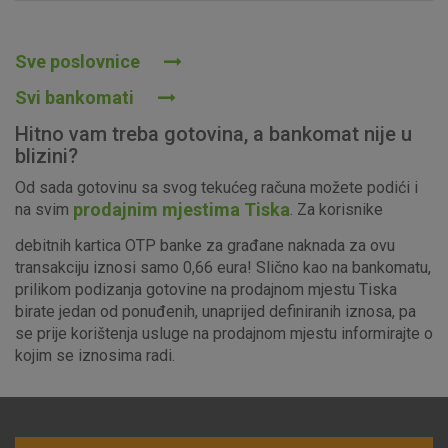
Prihvaćam upotrebu navedenih kolačića
Sve poslovnice
Svi bankomati
Nužni (tehnički) kolačići - uvijek aktivni
Hitno vam treba gotovina, a bankomat nije u
Ovi kolačići nužni su za funkcioniranje internetske stranice i
blizini?
ne mogu se isključiti u našim sustavima. Uobičajeno se
Od sada gotovinu sa svog tekućeg računa možete podići i
postavljaju kao odgovor na vaše radnje koje uključuju zahtjev
prodajnim mjestima Tiska
na svim
. Za korisnike
za uslugama, kao što su postavke kolačića. Svoj preglednik
možete postaviti da blokira te kolačiće ili pošalje upozorenje
debitnih kartica OTP banke za građane naknada za ovu
o njima, ali u tom slučaju neki dijelovi stranice neće raditi. Ti
transakciju iznosi samo 0,66 eura! Slično kao na bankomatu,
kolačići ne pohranjuju nikakve informacije koje bi vas mogle
prilikom podizanja gotovine na prodajnom mjestu Tiska
identificirati.
birate jedan od ponuđenih, unaprijed definiranih iznosa, pa
se prije korištenja usluge na prodajnom mjestu informirajte o
Detaljnije informacije o kolačićima
kojim se iznosima radi.