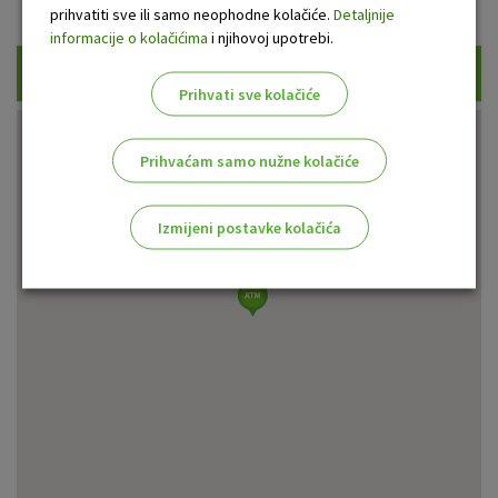
Prikaži samo uplatne bankomate
prihvatiti sve ili samo neophodne kolačiće.
Detaljnije
informacije o kolačićima
i njihovoj upotrebi.
Traži
Prihvati sve kolačiće
Prihvaćam samo nužne kolačiće
Izmijeni postavke kolačića
Odaberite najbolju opciju za vas!
Marketinški kolačići
Analitički kolačići
Nužni kolačići