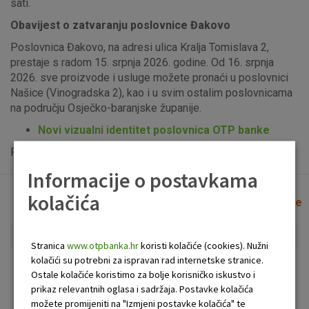
sati.
Obavijest o zatvaranju poslovnice Đakovo
Poslovnica Đakovo, na adresi ulica Kralja Tomislava 2,
prestaje s radom 15. srpnja 2026. godine. Od 16. srpnja
2026. sve proizvode i usluge možete pronaći u poslovnici
Našice (Vinogradska 2), kao i u svim ostalim poslovnicama
na području Osječko-baranjske županije.
Novi vizualni identitet poslovnica OTP banke
Popis uplatno-isplatnih bankomata možete vidjeti
ovdje
.
Informacije o postavkama
kolačića
Lista poslovnica i bankomata
Očisti filtere
Stranica
www.otpbanka.hr
koristi kolačiće (cookies). Nužni
kolačići su potrebni za ispravan rad internetske stranice.
Bankomat
Poslovnica
Ostale kolačiće koristimo za bolje korisničko iskustvo i
prikaz relevantnih oglasa i sadržaja. Postavke kolačića
možete promijeniti na "Izmjeni postavke kolačića" te