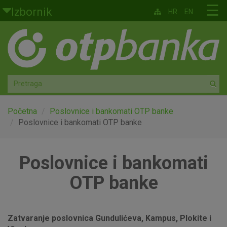
Skoči na glavni sadržaj
☰
Izbornik
HR
EN
Građani
Privatno bankarstvo
Agro
Mala poduzeća i obrtnici
Početna
Poslovnice i bankomati OTP banke
Poslovnice i bankomati OTP banke
Srednja i velika poduzeća
Poslovnice i bankomati
Globalna tržišta
OTP banke
Faktoring
O nama
Zatvaranje poslovnica Gundulićeva, Kampus, Plokite i