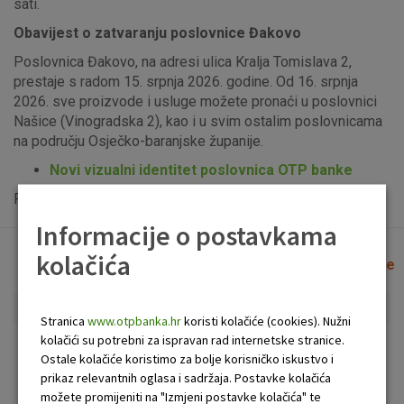
sati.
Obavijest o zatvaranju poslovnice Đakovo
Poslovnica Đakovo, na adresi ulica Kralja Tomislava 2,
prestaje s radom 15. srpnja 2026. godine. Od 16. srpnja
2026. sve proizvode i usluge možete pronaći u poslovnici
Našice (Vinogradska 2), kao i u svim ostalim poslovnicama
na području Osječko-baranjske županije.
Novi vizualni identitet poslovnica OTP banke
Popis uplatno-isplatnih bankomata možete vidjeti
ovdje
.
Informacije o postavkama
kolačića
Lista poslovnica i bankomata
Očisti filtere
Stranica
www.otpbanka.hr
koristi kolačiće (cookies). Nužni
kolačići su potrebni za ispravan rad internetske stranice.
Bankomat
Poslovnica
Ostale kolačiće koristimo za bolje korisničko iskustvo i
prikaz relevantnih oglasa i sadržaja. Postavke kolačića
možete promijeniti na "Izmjeni postavke kolačića" te