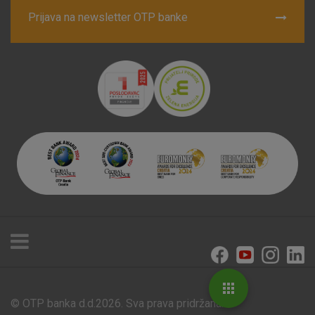
Prijava na newsletter OTP banke
© OTP banka d.d.2026. Sva prava pridržana.
Poslovnice i bankomati