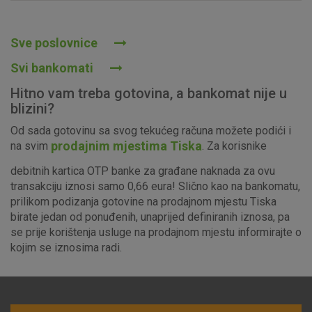
Prihvaćam upotrebu navedenih kolačića
Sve poslovnice
Svi bankomati
Nužni (tehnički) kolačići - uvijek aktivni
Hitno vam treba gotovina, a bankomat nije u
Ovi kolačići nužni su za funkcioniranje internetske stranice i
blizini?
ne mogu se isključiti u našim sustavima. Uobičajeno se
Od sada gotovinu sa svog tekućeg računa možete podići i
postavljaju kao odgovor na vaše radnje koje uključuju zahtjev
prodajnim mjestima Tiska
na svim
. Za korisnike
za uslugama, kao što su postavke kolačića. Svoj preglednik
možete postaviti da blokira te kolačiće ili pošalje upozorenje
debitnih kartica OTP banke za građane naknada za ovu
o njima, ali u tom slučaju neki dijelovi stranice neće raditi. Ti
transakciju iznosi samo 0,66 eura! Slično kao na bankomatu,
kolačići ne pohranjuju nikakve informacije koje bi vas mogle
prilikom podizanja gotovine na prodajnom mjestu Tiska
identificirati.
birate jedan od ponuđenih, unaprijed definiranih iznosa, pa
se prije korištenja usluge na prodajnom mjestu informirajte o
Detaljnije informacije o kolačićima
kojim se iznosima radi.