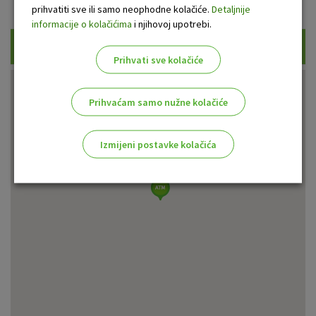
Prikaži samo uplatne bankomate
prihvatiti sve ili samo neophodne kolačiće.
Detaljnije
informacije o kolačićima
i njihovoj upotrebi.
Traži
Prihvati sve kolačiće
Prihvaćam samo nužne kolačiće
Izmijeni postavke kolačića
Odaberite najbolju opciju za vas!
Marketinški kolačići
Analitički kolačići
Nužni kolačići