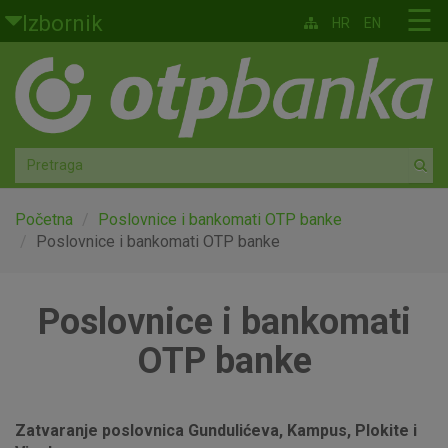
Skoči na glavni sadržaj
☰
Izbornik
HR
EN
Građani
Privatno bankarstvo
Agro
Mala poduzeća i obrtnici
Početna
Poslovnice i bankomati OTP banke
Poslovnice i bankomati OTP banke
Srednja i velika poduzeća
Poslovnice i bankomati
Globalna tržišta
OTP banke
Faktoring
O nama
Zatvaranje poslovnica Gundulićeva, Kampus, Plokite i