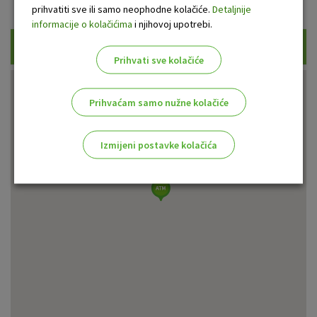
Prikaži samo uplatne bankomate
prihvatiti sve ili samo neophodne kolačiće.
Detaljnije
informacije o kolačićima
i njihovoj upotrebi.
Traži
Prihvati sve kolačiće
Prihvaćam samo nužne kolačiće
Izmijeni postavke kolačića
Odaberite najbolju opciju za vas!
Marketinški kolačići
Analitički kolačići
Nužni kolačići