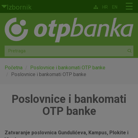
Skoči na glavni sadržaj
☰
Izbornik
HR
EN
Građani
Privatno bankarstvo
Agro
Mala poduzeća i obrtnici
Početna
Poslovnice i bankomati OTP banke
Poslovnice i bankomati OTP banke
Srednja i velika poduzeća
Poslovnice i bankomati
Globalna tržišta
OTP banke
Faktoring
O nama
Zatvaranje poslovnica Gundulićeva, Kampus, Plokite i