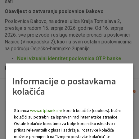
sati.
Obavijest o zatvaranju poslovnice Đakovo
Poslovnica Đakovo, na adresi ulica Kralja Tomislava 2,
prestaje s radom 15. srpnja 2026. godine. Od 16. srpnja
2026. sve proizvode i usluge možete pronaći u poslovnici
Našice (Vinogradska 2), kao i u svim ostalim poslovnicama
na području Osječko-baranjske županije.
Novi vizualni identitet poslovnica OTP banke
Popis uplatno-isplatnih bankomata možete vidjeti
ovdje
.
Informacije o postavkama
kolačića
Lista poslovnica i bankomata
Očisti filtere
Stranica
www.otpbanka.hr
koristi kolačiće (cookies). Nužni
kolačići su potrebni za ispravan rad internetske stranice.
Bankomat
Poslovnica
Ostale kolačiće koristimo za bolje korisničko iskustvo i
prikaz relevantnih oglasa i sadržaja. Postavke kolačića
možete promijeniti na "Izmjeni postavke kolačića" te