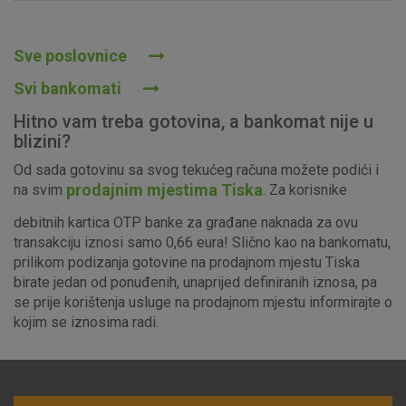
Prihvaćam upotrebu navedenih kolačića
Sve poslovnice
Svi bankomati
Nužni (tehnički) kolačići - uvijek aktivni
Hitno vam treba gotovina, a bankomat nije u
Ovi kolačići nužni su za funkcioniranje internetske stranice i
blizini?
ne mogu se isključiti u našim sustavima. Uobičajeno se
Od sada gotovinu sa svog tekućeg računa možete podići i
postavljaju kao odgovor na vaše radnje koje uključuju zahtjev
prodajnim mjestima Tiska
na svim
. Za korisnike
za uslugama, kao što su postavke kolačića. Svoj preglednik
možete postaviti da blokira te kolačiće ili pošalje upozorenje
debitnih kartica OTP banke za građane naknada za ovu
o njima, ali u tom slučaju neki dijelovi stranice neće raditi. Ti
transakciju iznosi samo 0,66 eura! Slično kao na bankomatu,
kolačići ne pohranjuju nikakve informacije koje bi vas mogle
prilikom podizanja gotovine na prodajnom mjestu Tiska
identificirati.
birate jedan od ponuđenih, unaprijed definiranih iznosa, pa
se prije korištenja usluge na prodajnom mjestu informirajte o
Detaljnije informacije o kolačićima
kojim se iznosima radi.