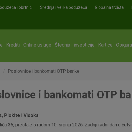
oduzeća i obrtnici
Srednja i velika poduzeća
Globalna tržišta
ge
Krediti
Online usluge
Štednja i investicije
Kartice
Osigura
e
Poslovnice i bankomati OTP banke
lovnice i bankomati OTP b
 Plokite i Visoka
ća 36, prestaje s radom 10. srpnja 2026. Zadnji radni dan u četvrt