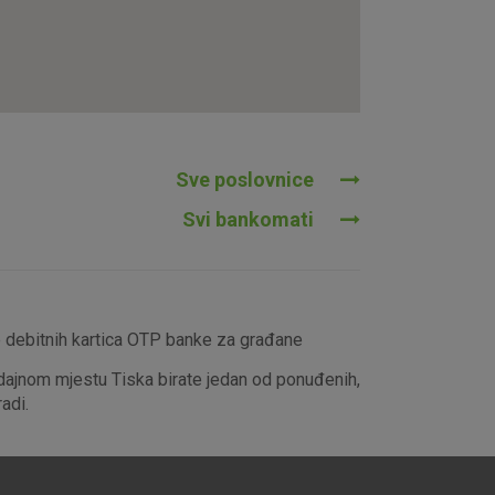
tavljaju kao odgovor na vaše
što su postavke kolačića. Svoj
iće ili pošalje upozorenje o
 raditi. Ti kolačići ne
 identificirati.
Sve poslovnice
Svi bankomati
e debitnih kartica OTP banke za građane
dajnom mjestu Tiska birate jedan od ponuđenih,
adi.