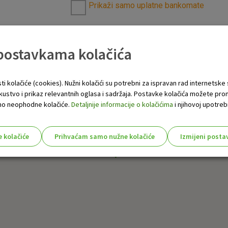
Prikaži samo uplatne bankomate
 postavkama kolačića
ti kolačiće (cookies). Nužni kolačići su potrebni za ispravan rad internetske
skustvo i prikaz relevantnih oglasa i sadržaja. Postavke kolačića možete pro
 samo neophodne kolačiće.
Detaljnije informacije o kolačićima
i njihovoj upotrebi
e kolačiće
Prihvaćam samo nužne kolačiće
Izmijeni posta
s!
Nužni (tehnički) kolačići - uvijek 
Nužni
kolačići
Ovi kolačići nužni su za funkcioniranje internet