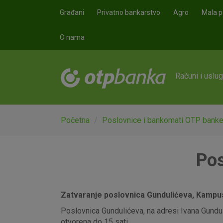
Skoči na glavni sadržaj
Građani
Privatno bankarstvo
Agro
Mala p
O nama
Računi i uslu
Početna
Poslovnice i bankomati OTP bank
Pos
Zatvaranje poslovnica Gundulićeva, Kampus,
Poslovnica Gundulićeva, na adresi Ivana Gunduli
otvorena do 15 sati.