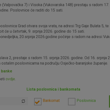
 (Valpovačka 7) i Visoka (Vukovarska 148) prestaju s radom 17. s
odine. Poslovnice će raditi do 15 sati.
lovnica Grad otvara svoja vrata, na adresi Trg Gaje Bulata 5, te ć
it će u četvrtak, 9. srpnja 2026. godine do 15 sati.
edjeljka, 20.srpnja 2026.godine počinje s radom na adresi Vukova
slava 2, prestaje s radom 15. srpnja 2026. godine. Od 16. srpnja
im ostalim poslovnicama na području Osječko-baranjske županije.
P banke
jeti
ovdje
.
Lista poslovnica i bankomata
Bankomat
Poslovnica