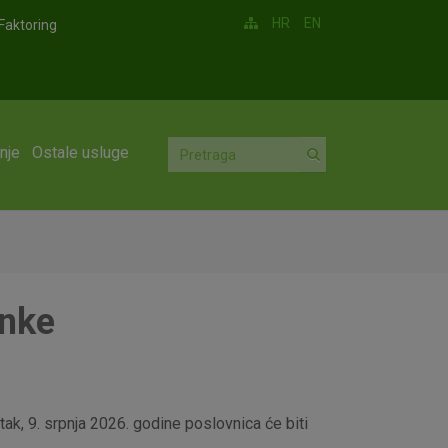
HR
EN
Faktoring
nje
Ostale usluge
anke
ak, 9. srpnja 2026. godine poslovnica će biti