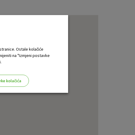
 stranice. Ostale kolačiće
mijeniti na "Izmjeni postavke
.
vke kolačića
aktivni
ske stranice i ne mogu se