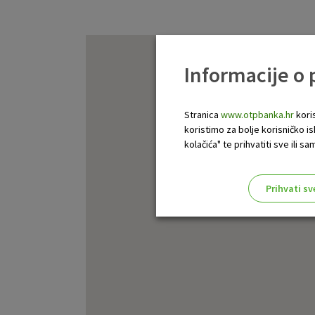
Informacije o
Stranica
www.otpbanka.hr
koris
koristimo za bolje korisničko i
kolačića" te prihvatiti sve ili
Prihvati sv
Odaberite najbolju opciju za va