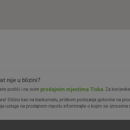
isključiti u našim sustavima. Uobičajeno se pos
radnje koje uključuju zahtjev za uslugama, kao 
preglednik možete postaviti da blokira te kolač
njima, ali u tom slučaju neki dijelovi stranice neće
pohranjuju nikakve informacije koje bi vas mogle
Analitički
Detaljnije informacije o kolačićima
kolačići
 nije u blizini?
Marketinški
prodajnim mjestima Tiska
te podići i na svim
. Za korisnik
kolačići
ura! Slično kao na bankomatu, prilikom podizanja gotovine na pro
enja usluge na prodajnom mjestu informirajte o kojim se iznosima r
denih kolačića