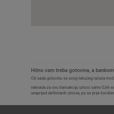
Hitno vam treba gotovina, a bankomat
Od sada gotovinu sa svog tekućeg računa može
naknada za ovu transakciju iznosi samo 0,66 e
unaprijed definiranih iznosa, pa se prije korišt
Prihvaćam upotrebu nave