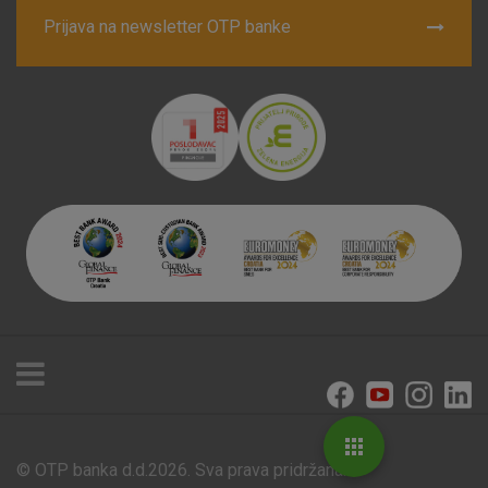
Prijava na newsletter OTP banke
© OTP banka d.d.2026. Sva prava pridržana.
Poslovnice i bankomati