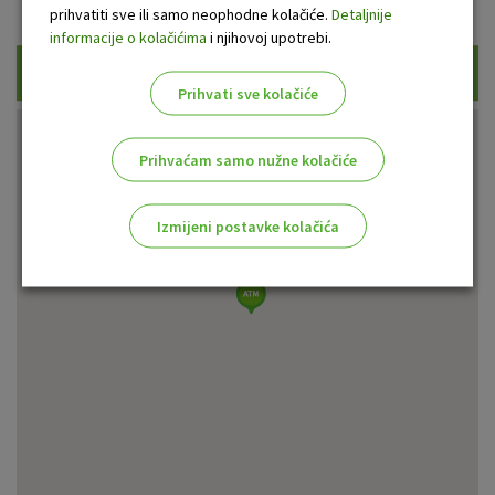
Prikaži samo uplatne bankomate
prihvatiti sve ili samo neophodne kolačiće.
Detaljnije
informacije o kolačićima
i njihovoj upotrebi.
Traži
Prihvati sve kolačiće
Prihvaćam samo nužne kolačiće
Izmijeni postavke kolačića
Odaberite najbolju opciju za vas!
Marketinški kolačići
Analitički kolačići
Nužni kolačići