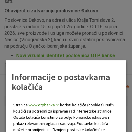
sati.
Obavijest o zatvaranju poslovnice Đakovo
Poslovnica Đakovo, na adresi ulica Kralja Tomislava 2,
prestaje s radom 15. srpnja 2026. godine. Od 16. srpnja
2026. sve proizvode i usluge možete pronaći u poslovnici
Našice (Vinogradska 2), kao i u svim ostalim poslovnicama
na području Osječko-baranjske županije.
Novi vizualni identitet poslovnica OTP banke
Popis uplatno-isplatnih bankomata možete vidjeti
ovdje
.
Informacije o postavkama
kolačića
Lista poslovnica i bankomata
Očisti filtere
Stranica
www.otpbanka.hr
koristi kolačiće (cookies). Nužni
kolačići su potrebni za ispravan rad internetske stranice.
Bankomat
Poslovnica
Ostale kolačiće koristimo za bolje korisničko iskustvo i
prikaz relevantnih oglasa i sadržaja. Postavke kolačića
možete promijeniti na "Izmjeni postavke kolačića" te