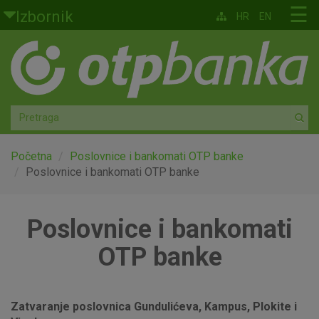
Skoči na glavni sadržaj
☰
Izbornik
HR
EN
Građani
Privatno bankarstvo
Agro
Mala poduzeća i obrtnici
Početna
Poslovnice i bankomati OTP banke
Poslovnice i bankomati OTP banke
Srednja i velika poduzeća
Poslovnice i bankomati
Globalna tržišta
OTP banke
Faktoring
O nama
Zatvaranje poslovnica Gundulićeva, Kampus, Plokite i