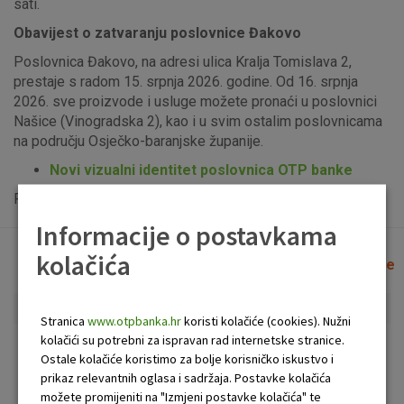
sati.
Obavijest o zatvaranju poslovnice Đakovo
Poslovnica Đakovo, na adresi ulica Kralja Tomislava 2,
prestaje s radom 15. srpnja 2026. godine. Od 16. srpnja
2026. sve proizvode i usluge možete pronaći u poslovnici
Našice (Vinogradska 2), kao i u svim ostalim poslovnicama
na području Osječko-baranjske županije.
Novi vizualni identitet poslovnica OTP banke
Popis uplatno-isplatnih bankomata možete vidjeti
ovdje
.
Informacije o postavkama
kolačića
Lista poslovnica i bankomata
Očisti filtere
Stranica
www.otpbanka.hr
koristi kolačiće (cookies). Nužni
kolačići su potrebni za ispravan rad internetske stranice.
Bankomat
Poslovnica
Ostale kolačiće koristimo za bolje korisničko iskustvo i
prikaz relevantnih oglasa i sadržaja. Postavke kolačića
možete promijeniti na "Izmjeni postavke kolačića" te