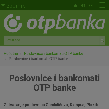
Skoči na glavni sadržaj
☰
Izbornik
HR
EN
Građani
Privatno bankarstvo
Agro
Mala poduzeća i obrtnici
Početna
Poslovnice i bankomati OTP banke
Poslovnice i bankomati OTP banke
Srednja i velika poduzeća
Poslovnice i bankomati
Globalna tržišta
OTP banke
Faktoring
O nama
Zatvaranje poslovnica Gundulićeva, Kampus, Plokite i