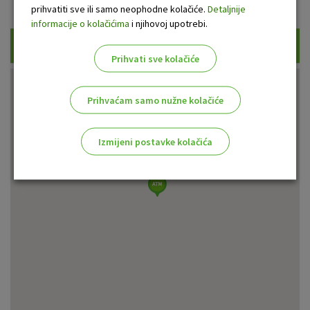
Prikaži samo uplatne bankomate
prihvatiti sve ili samo neophodne kolačiće.
Detaljnije
informacije o kolačićima
i njihovoj upotrebi.
Traži
Prihvati sve kolačiće
Prihvaćam samo nužne kolačiće
Izmijeni postavke kolačića
Odaberite najbolju opciju za vas!
Marketinški kolačići
Analitički kolačići
Nužni kolačići