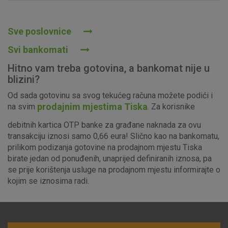
Prihvaćam upotrebu navedenih kolačića
Sve poslovnice
Svi bankomati
Nužni (tehnički) kolačići - uvijek aktivni
Hitno vam treba gotovina, a bankomat nije u
Ovi kolačići nužni su za funkcioniranje internetske stranice i
blizini?
ne mogu se isključiti u našim sustavima. Uobičajeno se
Od sada gotovinu sa svog tekućeg računa možete podići i
postavljaju kao odgovor na vaše radnje koje uključuju zahtjev
prodajnim mjestima Tiska
na svim
. Za korisnike
za uslugama, kao što su postavke kolačića. Svoj preglednik
možete postaviti da blokira te kolačiće ili pošalje upozorenje
debitnih kartica OTP banke za građane naknada za ovu
o njima, ali u tom slučaju neki dijelovi stranice neće raditi. Ti
transakciju iznosi samo 0,66 eura! Slično kao na bankomatu,
kolačići ne pohranjuju nikakve informacije koje bi vas mogle
prilikom podizanja gotovine na prodajnom mjestu Tiska
identificirati.
birate jedan od ponuđenih, unaprijed definiranih iznosa, pa
se prije korištenja usluge na prodajnom mjestu informirajte o
Detaljnije informacije o kolačićima
kojim se iznosima radi.