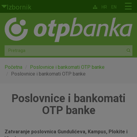
Skoči na glavni sadržaj
☰
Izbornik
HR
EN
Građani
Privatno bankarstvo
Agro
Mala poduzeća i obrtnici
Početna
Poslovnice i bankomati OTP banke
Poslovnice i bankomati OTP banke
Srednja i velika poduzeća
Poslovnice i bankomati
Globalna tržišta
OTP banke
Faktoring
O nama
Zatvaranje poslovnica Gundulićeva, Kampus, Plokite i