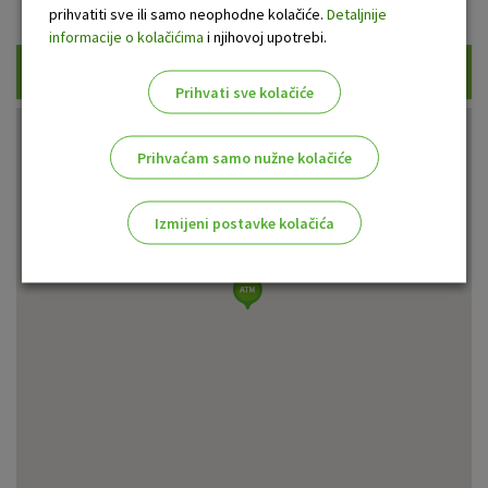
Prikaži samo uplatne bankomate
prihvatiti sve ili samo neophodne kolačiće.
Detaljnije
informacije o kolačićima
i njihovoj upotrebi.
Traži
Prihvati sve kolačiće
Prihvaćam samo nužne kolačiće
Izmijeni postavke kolačića
Odaberite najbolju opciju za vas!
Marketinški kolačići
Analitički kolačići
Nužni kolačići