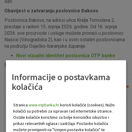
sati.
Obavijest o zatvaranju poslovnice Đakovo
Poslovnica Đakovo, na adresi ulica Kralja Tomislava 2,
prestaje s radom 15. srpnja 2026. godine. Od 16. srpnja
2026. sve proizvode i usluge možete pronaći u poslovnici
Našice (Vinogradska 2), kao i u svim ostalim poslovnicama
na području Osječko-baranjske županije.
Novi vizualni identitet poslovnica OTP banke
Popis uplatno-isplatnih bankomata možete vidjeti
ovdje
.
Informacije o postavkama
kolačića
Lista poslovnica i bankomata
Očisti filtere
Stranica
www.otpbanka.hr
koristi kolačiće (cookies). Nužni
kolačići su potrebni za ispravan rad internetske stranice.
Bankomat
Poslovnica
Ostale kolačiće koristimo za bolje korisničko iskustvo i
prikaz relevantnih oglasa i sadržaja. Postavke kolačića
možete promijeniti na "Izmjeni postavke kolačića" te