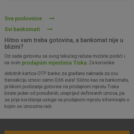
Prihvaćam upotrebu navedenih kolačića
Sve poslovnice
Svi bankomati
Nužni (tehnički) kolačići - uvijek aktivni
Hitno vam treba gotovina, a bankomat nije u
Ovi kolačići nužni su za funkcioniranje internetske stranice i
blizini?
ne mogu se isključiti u našim sustavima. Uobičajeno se
Od sada gotovinu sa svog tekućeg računa možete podići i
postavljaju kao odgovor na vaše radnje koje uključuju zahtjev
prodajnim mjestima Tiska
na svim
. Za korisnike
za uslugama, kao što su postavke kolačića. Svoj preglednik
možete postaviti da blokira te kolačiće ili pošalje upozorenje
debitnih kartica OTP banke za građane naknada za ovu
o njima, ali u tom slučaju neki dijelovi stranice neće raditi. Ti
transakciju iznosi samo 0,66 eura! Slično kao na bankomatu,
kolačići ne pohranjuju nikakve informacije koje bi vas mogle
prilikom podizanja gotovine na prodajnom mjestu Tiska
identificirati.
birate jedan od ponuđenih, unaprijed definiranih iznosa, pa
se prije korištenja usluge na prodajnom mjestu informirajte o
Detaljnije informacije o kolačićima
kojim se iznosima radi.