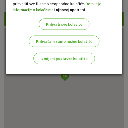
Prikaži samo uplatne bankomate
prihvatiti sve ili samo neophodne kolačiće.
Detaljnije
informacije o kolačićima
i njihovoj upotrebi.
Traži
Prihvati sve kolačiće
Prihvaćam samo nužne kolačiće
Izmijeni postavke kolačića
Odaberite najbolju opciju za vas!
Marketinški kolačići
Analitički kolačići
Nužni kolačići