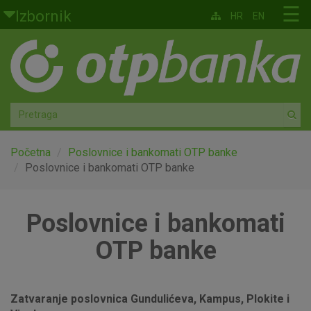
Skoči na glavni sadržaj
☰
Izbornik
HR
EN
Građani
Privatno bankarstvo
Agro
Mala poduzeća i obrtnici
Početna
Poslovnice i bankomati OTP banke
Poslovnice i bankomati OTP banke
Srednja i velika poduzeća
Poslovnice i bankomati
Globalna tržišta
OTP banke
Faktoring
O nama
Zatvaranje poslovnica Gundulićeva, Kampus, Plokite i