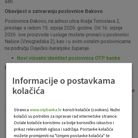
sati.
Obavijest o zatvaranju poslovnice Đakovo
Poslovnica Đakovo, na adresi ulica Kralja Tomislava 2,
prestaje s radom 15. srpnja 2026. godine. Od 16. srpnja
2026. sve proizvode i usluge možete pronaći u poslovnici
Našice (Vinogradska 2), kao i u svim ostalim poslovnicama
na području Osječko-baranjske županije.
Novi vizualni identitet poslovnica OTP banke
Popis uplatno-isplatnih bankomata možete vidjeti
ovdje
.
Informacije o postavkama
kolačića
Lista poslovnica i bankomata
Očisti filtere
Stranica
www.otpbanka.hr
koristi kolačiće (cookies). Nužni
kolačići su potrebni za ispravan rad internetske stranice.
Bankomat
Poslovnica
Ostale kolačiće koristimo za bolje korisničko iskustvo i
prikaz relevantnih oglasa i sadržaja. Postavke kolačića
možete promijeniti na "Izmjeni postavke kolačića" te