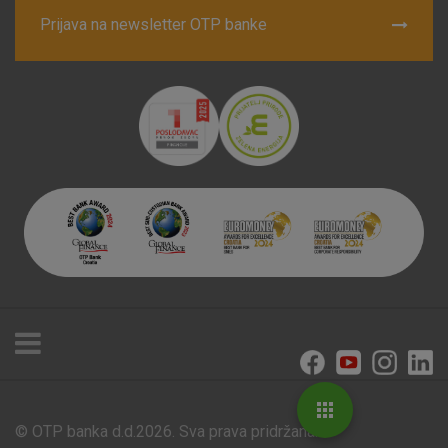
Prijava na newsletter OTP banke
© OTP banka d.d.2026. Sva prava pridržana.
Poslovnice i bankomati