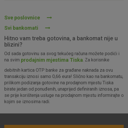
Prihvaćam upotrebu navedenih kolačića
Sve poslovnice
Svi bankomati
Nužni (tehnički) kolačići - uvijek aktivni
Hitno vam treba gotovina, a bankomat nije u
Ovi kolačići nužni su za funkcioniranje internetske stranice i
blizini?
ne mogu se isključiti u našim sustavima. Uobičajeno se
Od sada gotovinu sa svog tekućeg računa možete podići i
postavljaju kao odgovor na vaše radnje koje uključuju zahtjev
prodajnim mjestima Tiska
na svim
. Za korisnike
za uslugama, kao što su postavke kolačića. Svoj preglednik
možete postaviti da blokira te kolačiće ili pošalje upozorenje
debitnih kartica OTP banke za građane naknada za ovu
o njima, ali u tom slučaju neki dijelovi stranice neće raditi. Ti
transakciju iznosi samo 0,66 eura! Slično kao na bankomatu,
kolačići ne pohranjuju nikakve informacije koje bi vas mogle
prilikom podizanja gotovine na prodajnom mjestu Tiska
identificirati.
birate jedan od ponuđenih, unaprijed definiranih iznosa, pa
se prije korištenja usluge na prodajnom mjestu informirajte o
Detaljnije informacije o kolačićima
kojim se iznosima radi.