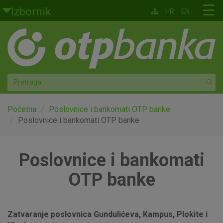
Skoči na glavni sadržaj
☰
Izbornik
HR
EN
Građani
Privatno bankarstvo
Agro
Mala poduzeća i obrtnici
Početna
Poslovnice i bankomati OTP banke
Poslovnice i bankomati OTP banke
Srednja i velika poduzeća
Poslovnice i bankomati
Globalna tržišta
OTP banke
Faktoring
O nama
Zatvaranje poslovnica Gundulićeva, Kampus, Plokite i