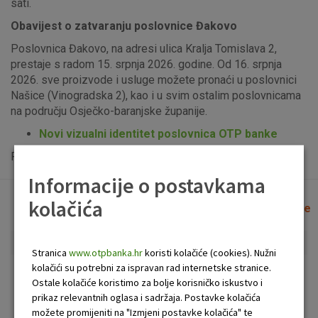
sati.
Obavijest o zatvaranju poslovnice Đakovo
Poslovnica Đakovo, na adresi ulica Kralja Tomislava 2,
prestaje s radom 15. srpnja 2026. godine. Od 16. srpnja
2026. sve proizvode i usluge možete pronaći u poslovnici
Našice (Vinogradska 2), kao i u svim ostalim poslovnicama
na području Osječko-baranjske županije.
Novi vizualni identitet poslovnica OTP banke
Popis uplatno-isplatnih bankomata možete vidjeti
ovdje
.
Informacije o postavkama
kolačića
Lista poslovnica i bankomata
Očisti filtere
Stranica
www.otpbanka.hr
koristi kolačiće (cookies). Nužni
kolačići su potrebni za ispravan rad internetske stranice.
Bankomat
Poslovnica
Ostale kolačiće koristimo za bolje korisničko iskustvo i
prikaz relevantnih oglasa i sadržaja. Postavke kolačića
možete promijeniti na "Izmjeni postavke kolačića" te