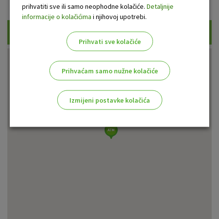
Prikaži samo uplatne bankomate
prihvatiti sve ili samo neophodne kolačiće.
Detaljnije
informacije o kolačićima
i njihovoj upotrebi.
Traži
Prihvati sve kolačiće
Prihvaćam samo nužne kolačiće
Izmijeni postavke kolačića
Odaberite najbolju opciju za vas!
Marketinški kolačići
Analitički kolačići
Nužni kolačići