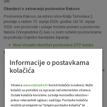
sati.
Obavijest o zatvaranju poslovnice Đakovo
Poslovnica Đakovo, na adresi ulica Kralja Tomislava 2,
prestaje s radom 15. srpnja 2026. godine. Od 16. srpnja
2026. sve proizvode i usluge možete pronaći u poslovnici
Našice (Vinogradska 2), kao i u svim ostalim poslovnicama
na području Osječko-baranjske županije.
Novi vizualni identitet poslovnica OTP banke
Popis uplatno-isplatnih bankomata možete vidjeti
ovdje
.
Informacije o postavkama
kolačića
Lista poslovnica i bankomata
Očisti filtere
Stranica
www.otpbanka.hr
koristi kolačiće (cookies). Nužni
kolačići su potrebni za ispravan rad internetske stranice.
Bankomat
Poslovnica
Ostale kolačiće koristimo za bolje korisničko iskustvo i
prikaz relevantnih oglasa i sadržaja. Postavke kolačića
možete promijeniti na "Izmjeni postavke kolačića" te