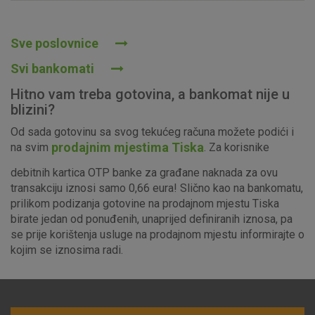
Prihvaćam upotrebu navedenih kolačića
Sve poslovnice
Svi bankomati
Nužni (tehnički) kolačići - uvijek aktivni
Hitno vam treba gotovina, a bankomat nije u
Ovi kolačići nužni su za funkcioniranje internetske stranice i
blizini?
ne mogu se isključiti u našim sustavima. Uobičajeno se
Od sada gotovinu sa svog tekućeg računa možete podići i
postavljaju kao odgovor na vaše radnje koje uključuju zahtjev
prodajnim mjestima Tiska
na svim
. Za korisnike
za uslugama, kao što su postavke kolačića. Svoj preglednik
možete postaviti da blokira te kolačiće ili pošalje upozorenje
debitnih kartica OTP banke za građane naknada za ovu
o njima, ali u tom slučaju neki dijelovi stranice neće raditi. Ti
transakciju iznosi samo 0,66 eura! Slično kao na bankomatu,
kolačići ne pohranjuju nikakve informacije koje bi vas mogle
prilikom podizanja gotovine na prodajnom mjestu Tiska
identificirati.
birate jedan od ponuđenih, unaprijed definiranih iznosa, pa
se prije korištenja usluge na prodajnom mjestu informirajte o
Detaljnije informacije o kolačićima
kojim se iznosima radi.