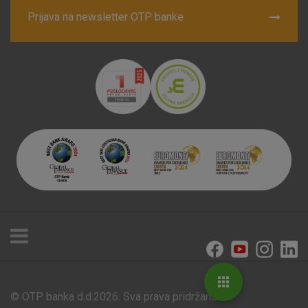
Prijava na newsletter OTP banke
© OTP banka d.d.2026. Sva prava pridržana.
Poslovnice i bankomati