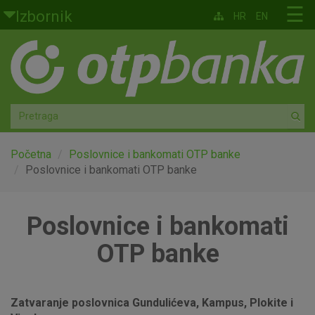
Skoči na glavni sadržaj
☰
Izbornik
HR
EN
Građani
Privatno bankarstvo
Agro
Mala poduzeća i obrtnici
Početna
Poslovnice i bankomati OTP banke
Poslovnice i bankomati OTP banke
Srednja i velika poduzeća
Poslovnice i bankomati
Globalna tržišta
OTP banke
Faktoring
O nama
Zatvaranje poslovnica Gundulićeva, Kampus, Plokite i