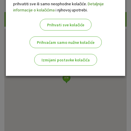
Prikaži samo uplatne bankomate
prihvatiti sve ili samo neophodne kolačiće.
Detaljnije
informacije o kolačićima
i njihovoj upotrebi.
Traži
Prihvati sve kolačiće
Prihvaćam samo nužne kolačiće
Izmijeni postavke kolačića
Odaberite najbolju opciju za vas!
Marketinški kolačići
Analitički kolačići
Nužni kolačići