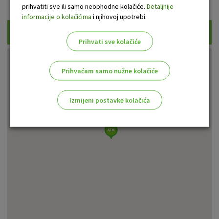
Prikaži samo uplatne bankomate
prihvatiti sve ili samo neophodne kolačiće.
Detaljnije
informacije o kolačićima
i njihovoj upotrebi.
Traži
Prihvati sve kolačiće
Prihvaćam samo nužne kolačiće
Izmijeni postavke kolačića
Odaberite najbolju opciju za vas!
Marketinški kolačići
Analitički kolačići
Nužni kolačići