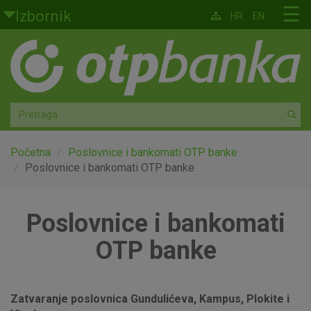
Skoči na glavni sadržaj
☰
Izbornik
HR
EN
Građani
Privatno bankarstvo
Agro
Mala poduzeća i obrtnici
Početna
Poslovnice i bankomati OTP banke
Poslovnice i bankomati OTP banke
Srednja i velika poduzeća
Poslovnice i bankomati
Globalna tržišta
OTP banke
Faktoring
O nama
Zatvaranje poslovnica Gundulićeva, Kampus, Plokite i