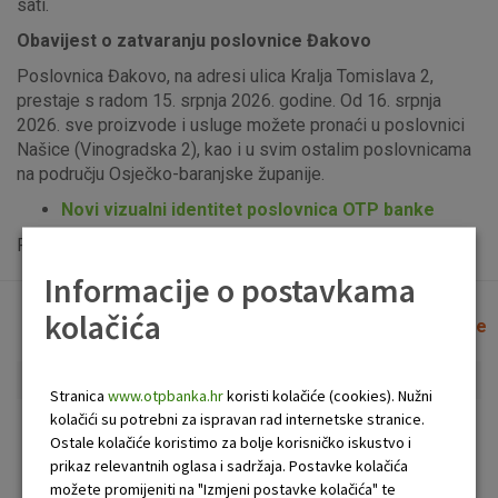
sati.
Obavijest o zatvaranju poslovnice Đakovo
Poslovnica Đakovo, na adresi ulica Kralja Tomislava 2,
prestaje s radom 15. srpnja 2026. godine. Od 16. srpnja
2026. sve proizvode i usluge možete pronaći u poslovnici
Našice (Vinogradska 2), kao i u svim ostalim poslovnicama
na području Osječko-baranjske županije.
Novi vizualni identitet poslovnica OTP banke
Popis uplatno-isplatnih bankomata možete vidjeti
ovdje
.
Informacije o postavkama
kolačića
Lista poslovnica i bankomata
Očisti filtere
Stranica
www.otpbanka.hr
koristi kolačiće (cookies). Nužni
kolačići su potrebni za ispravan rad internetske stranice.
Bankomat
Poslovnica
Ostale kolačiće koristimo za bolje korisničko iskustvo i
prikaz relevantnih oglasa i sadržaja. Postavke kolačića
možete promijeniti na "Izmjeni postavke kolačića" te