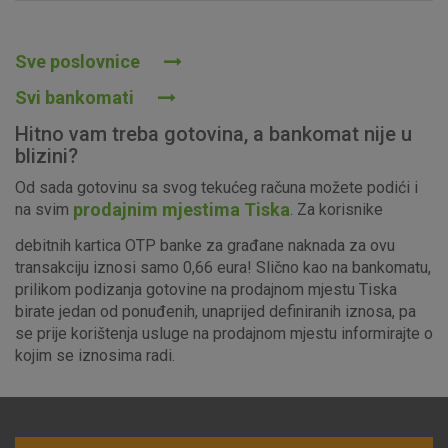
Prihvaćam upotrebu navedenih kolačića
Sve poslovnice
Svi bankomati
Nužni (tehnički) kolačići - uvijek aktivni
Hitno vam treba gotovina, a bankomat nije u
Ovi kolačići nužni su za funkcioniranje internetske stranice i
blizini?
ne mogu se isključiti u našim sustavima. Uobičajeno se
Od sada gotovinu sa svog tekućeg računa možete podići i
postavljaju kao odgovor na vaše radnje koje uključuju zahtjev
prodajnim mjestima Tiska
na svim
. Za korisnike
za uslugama, kao što su postavke kolačića. Svoj preglednik
možete postaviti da blokira te kolačiće ili pošalje upozorenje
debitnih kartica OTP banke za građane naknada za ovu
o njima, ali u tom slučaju neki dijelovi stranice neće raditi. Ti
transakciju iznosi samo 0,66 eura! Slično kao na bankomatu,
kolačići ne pohranjuju nikakve informacije koje bi vas mogle
prilikom podizanja gotovine na prodajnom mjestu Tiska
identificirati.
birate jedan od ponuđenih, unaprijed definiranih iznosa, pa
se prije korištenja usluge na prodajnom mjestu informirajte o
Detaljnije informacije o kolačićima
kojim se iznosima radi.