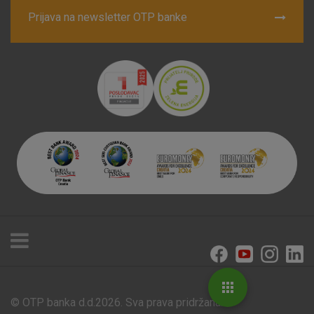
Prijava na newsletter OTP banke
© OTP banka d.d.2026. Sva prava pridržana.
Poslovnice i bankomati