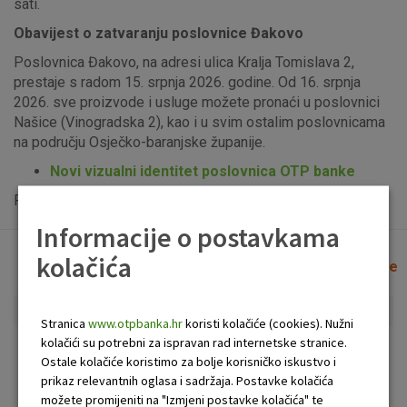
sati.
Obavijest o zatvaranju poslovnice Đakovo
Poslovnica Đakovo, na adresi ulica Kralja Tomislava 2,
prestaje s radom 15. srpnja 2026. godine. Od 16. srpnja
2026. sve proizvode i usluge možete pronaći u poslovnici
Našice (Vinogradska 2), kao i u svim ostalim poslovnicama
na području Osječko-baranjske županije.
Novi vizualni identitet poslovnica OTP banke
Popis uplatno-isplatnih bankomata možete vidjeti
ovdje
.
Informacije o postavkama
kolačića
Lista poslovnica i bankomata
Očisti filtere
Stranica
www.otpbanka.hr
koristi kolačiće (cookies). Nužni
kolačići su potrebni za ispravan rad internetske stranice.
Bankomat
Poslovnica
Ostale kolačiće koristimo za bolje korisničko iskustvo i
prikaz relevantnih oglasa i sadržaja. Postavke kolačića
možete promijeniti na "Izmjeni postavke kolačića" te