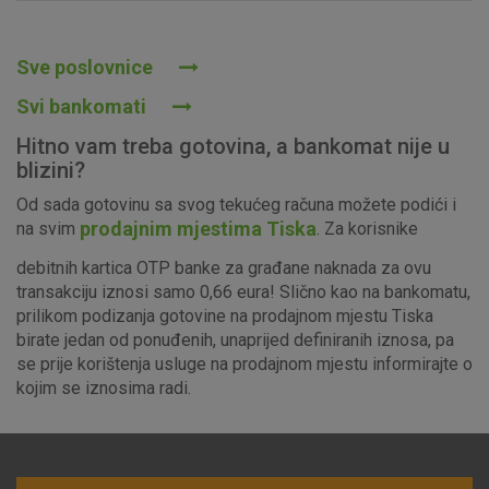
Prihvaćam upotrebu navedenih kolačića
Sve poslovnice
Svi bankomati
Nužni (tehnički) kolačići - uvijek aktivni
Hitno vam treba gotovina, a bankomat nije u
Ovi kolačići nužni su za funkcioniranje internetske stranice i
blizini?
ne mogu se isključiti u našim sustavima. Uobičajeno se
Od sada gotovinu sa svog tekućeg računa možete podići i
postavljaju kao odgovor na vaše radnje koje uključuju zahtjev
prodajnim mjestima Tiska
na svim
. Za korisnike
za uslugama, kao što su postavke kolačića. Svoj preglednik
možete postaviti da blokira te kolačiće ili pošalje upozorenje
debitnih kartica OTP banke za građane naknada za ovu
o njima, ali u tom slučaju neki dijelovi stranice neće raditi. Ti
transakciju iznosi samo 0,66 eura! Slično kao na bankomatu,
kolačići ne pohranjuju nikakve informacije koje bi vas mogle
prilikom podizanja gotovine na prodajnom mjestu Tiska
identificirati.
birate jedan od ponuđenih, unaprijed definiranih iznosa, pa
se prije korištenja usluge na prodajnom mjestu informirajte o
Detaljnije informacije o kolačićima
kojim se iznosima radi.