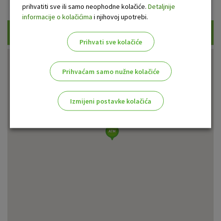
Prikaži samo uplatne bankomate
prihvatiti sve ili samo neophodne kolačiće.
Detaljnije
informacije o kolačićima
i njihovoj upotrebi.
Traži
Prihvati sve kolačiće
Prihvaćam samo nužne kolačiće
Izmijeni postavke kolačića
Odaberite najbolju opciju za vas!
Marketinški kolačići
Analitički kolačići
Nužni kolačići