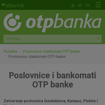
Skoči na glavni sadržaj
☰
Izbornik
HR
EN
Građani
Privatno bankarstvo
Agro
Mala poduzeća i obrtnici
Početna
Poslovnice i bankomati OTP banke
Poslovnice i bankomati OTP banke
Srednja i velika poduzeća
Poslovnice i bankomati
Globalna tržišta
OTP banke
Faktoring
O nama
Zatvaranje poslovnica Gundulićeva, Kampus, Plokite i