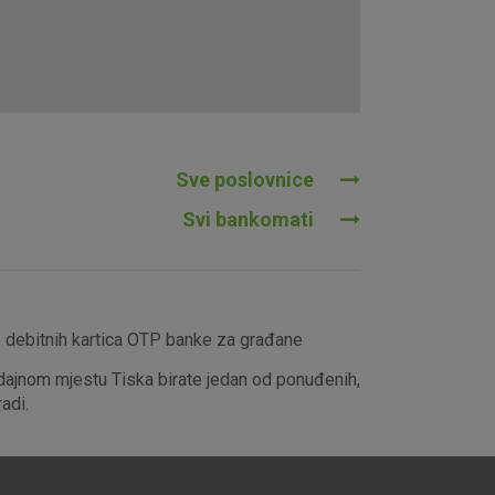
tavljaju kao odgovor na vaše
što su postavke kolačića. Svoj
iće ili pošalje upozorenje o
 raditi. Ti kolačići ne
 identificirati.
Sve poslovnice
Svi bankomati
e debitnih kartica OTP banke za građane
dajnom mjestu Tiska birate jedan od ponuđenih,
adi.