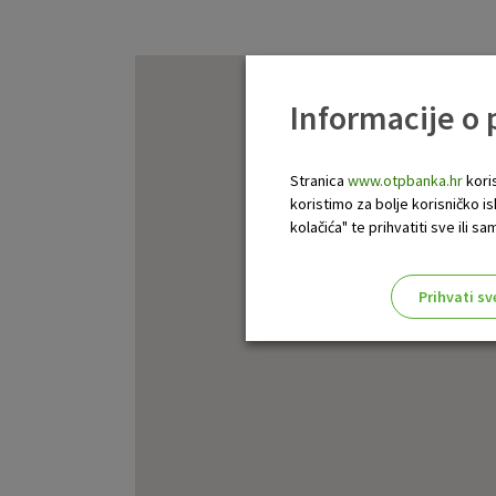
Informacije o
Stranica
www.otpbanka.hr
koris
koristimo za bolje korisničko i
kolačića" te prihvatiti sve ili
Prihvati sv
Odaberite najbolju opciju za va