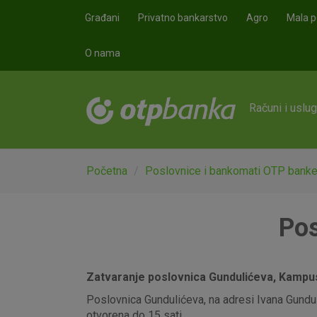
Skoči na glavni sadržaj
Građani
Privatno bankarstvo
Agro
Mala p
O nama
Računi i uslu
Početna
Poslovnice i bankomati OTP bank
Pos
Zatvaranje poslovnica Gundulićeva, Kampus,
Poslovnica Gundulićeva, na adresi Ivana Gunduli
otvorena do 15 sati.