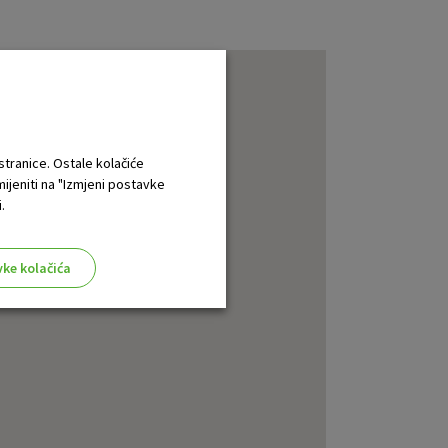
 stranice. Ostale kolačiće
mijeniti na "Izmjeni postavke
.
vke kolačića
aktivni
ske stranice i ne mogu se