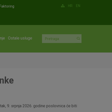
HR
EN
Faktoring
nje
Ostale usluge
anke
ak, 9. srpnja 2026. godine poslovnica će biti