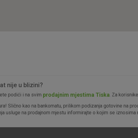
isključiti u našim sustavima. Uobičajeno se pos
radnje koje uključuju zahtjev za uslugama, kao 
preglednik možete postaviti da blokira te kolač
njima, ali u tom slučaju neki dijelovi stranice neće
pohranjuju nikakve informacije koje bi vas mogle
Analitički
Detaljnije informacije o kolačićima
kolačići
 nije u blizini?
Marketinški
prodajnim mjestima Tiska
te podići i na svim
. Za korisnik
kolačići
ura! Slično kao na bankomatu, prilikom podizanja gotovine na pro
enja usluge na prodajnom mjestu informirajte o kojim se iznosima r
denih kolačića