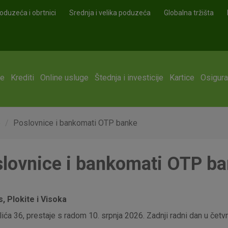
oduzeća i obrtnici
Srednja i velika poduzeća
Globalna tržišta
ge
Krediti
Online usluge
Štednja i investicije
Kartice
Osigura
e
Poslovnice i bankomati OTP banke
lovnice i bankomati OTP b
 Plokite i Visoka
ća 36, prestaje s radom 10. srpnja 2026. Zadnji radni dan u četvrt