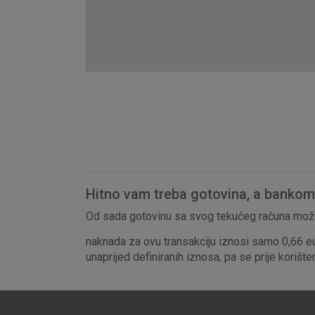
Hitno vam treba gotovina, a bankomat
Od sada gotovinu sa svog tekućeg računa može
naknada za ovu transakciju iznosi samo 0,66 e
unaprijed definiranih iznosa, pa se prije korišt
Prihvaćam upotrebu nave