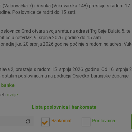
 (Valpovačka 7) i Visoka (Vukovarska 148) prestaju s radom 17. s
odine. Poslovnice će raditi do 15 sati.
lovnica Grad otvara svoja vrata, na adresi Trg Gaje Bulata 5, te ć
it će u četvrtak, 9. srpnja 2026. godine do 15 sati.
edjeljka, 20.srpnja 2026.godine počinje s radom na adresi Vukova
slava 2, prestaje s radom 15. srpnja 2026. godine. Od 16. srpnja
im ostalim poslovnicama na području Osječko-baranjske županije.
P banke
jeti
ovdje
.
Lista poslovnica i bankomata
Bankomat
Poslovnica