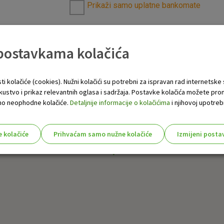
Prikaži samo uplatne bankomate
 postavkama kolačića
ti kolačiće (cookies). Nužni kolačići su potrebni za ispravan rad internetske
skustvo i prikaz relevantnih oglasa i sadržaja. Postavke kolačića možete pro
 samo neophodne kolačiće.
Detaljnije informacije o kolačićima
i njihovoj upotrebi
e kolačiće
Prihvaćam samo nužne kolačiće
Izmijeni posta
s!
Nužni (tehnički) kolačići - uvijek 
Nužni
kolačići
Ovi kolačići nužni su za funkcioniranje internet