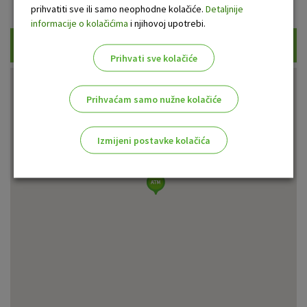
Prikaži samo uplatne bankomate
prihvatiti sve ili samo neophodne kolačiće.
Detaljnije
informacije o kolačićima
i njihovoj upotrebi.
Traži
Prihvati sve kolačiće
Prihvaćam samo nužne kolačiće
Izmijeni postavke kolačića
Odaberite najbolju opciju za vas!
Marketinški kolačići
Analitički kolačići
Nužni kolačići