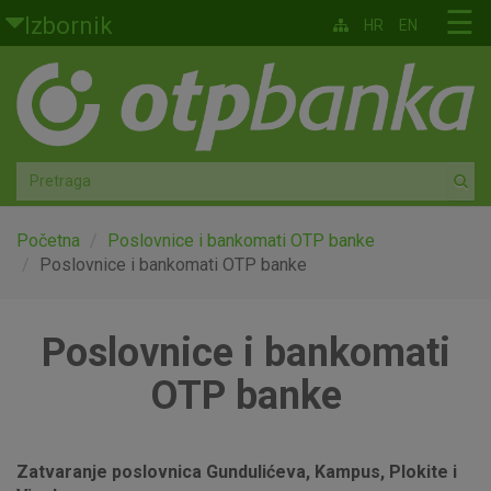
Skoči na glavni sadržaj
☰
Izbornik
HR
EN
Građani
Privatno bankarstvo
Agro
Mala poduzeća i obrtnici
Početna
Poslovnice i bankomati OTP banke
Poslovnice i bankomati OTP banke
Srednja i velika poduzeća
Poslovnice i bankomati
Globalna tržišta
OTP banke
Faktoring
O nama
Zatvaranje poslovnica Gundulićeva, Kampus, Plokite i