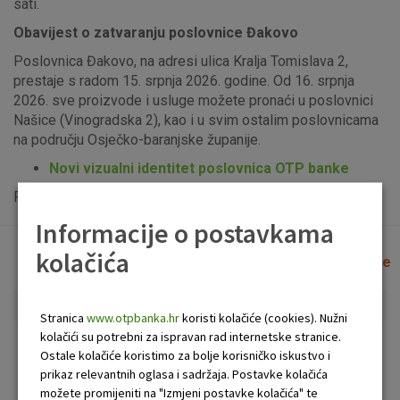
sati.
Obavijest o zatvaranju poslovnice Đakovo
Poslovnica Đakovo, na adresi ulica Kralja Tomislava 2,
prestaje s radom 15. srpnja 2026. godine. Od 16. srpnja
2026. sve proizvode i usluge možete pronaći u poslovnici
Našice (Vinogradska 2), kao i u svim ostalim poslovnicama
na području Osječko-baranjske županije.
Novi vizualni identitet poslovnica OTP banke
Popis uplatno-isplatnih bankomata možete vidjeti
ovdje
.
Informacije o postavkama
kolačića
Lista poslovnica i bankomata
Očisti filtere
Stranica
www.otpbanka.hr
koristi kolačiće (cookies). Nužni
kolačići su potrebni za ispravan rad internetske stranice.
Bankomat
Poslovnica
Ostale kolačiće koristimo za bolje korisničko iskustvo i
prikaz relevantnih oglasa i sadržaja. Postavke kolačića
možete promijeniti na "Izmjeni postavke kolačića" te