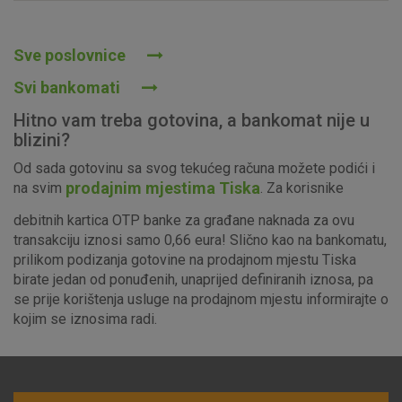
Prihvaćam upotrebu navedenih kolačića
Sve poslovnice
Svi bankomati
Nužni (tehnički) kolačići - uvijek aktivni
Hitno vam treba gotovina, a bankomat nije u
Ovi kolačići nužni su za funkcioniranje internetske stranice i
blizini?
ne mogu se isključiti u našim sustavima. Uobičajeno se
Od sada gotovinu sa svog tekućeg računa možete podići i
postavljaju kao odgovor na vaše radnje koje uključuju zahtjev
prodajnim mjestima Tiska
na svim
. Za korisnike
za uslugama, kao što su postavke kolačića. Svoj preglednik
možete postaviti da blokira te kolačiće ili pošalje upozorenje
debitnih kartica OTP banke za građane naknada za ovu
o njima, ali u tom slučaju neki dijelovi stranice neće raditi. Ti
transakciju iznosi samo 0,66 eura! Slično kao na bankomatu,
kolačići ne pohranjuju nikakve informacije koje bi vas mogle
prilikom podizanja gotovine na prodajnom mjestu Tiska
identificirati.
birate jedan od ponuđenih, unaprijed definiranih iznosa, pa
se prije korištenja usluge na prodajnom mjestu informirajte o
Detaljnije informacije o kolačićima
kojim se iznosima radi.