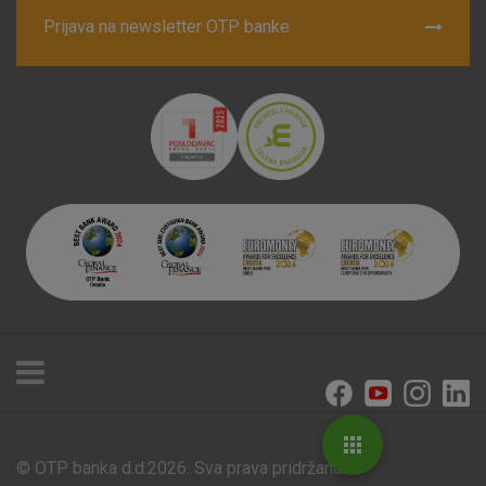
Prijava na newsletter OTP banke
© OTP banka d.d.2026. Sva prava pridržana.
Poslovnice i bankomati