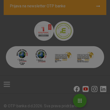
Prijava na newsletter OTP banke
© OTP banka d.d.2026. Sva prava pridržana.
Poslovnice i bankomati