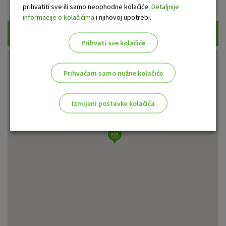
Prikaži samo uplatne bankomate
prihvatiti sve ili samo neophodne kolačiće.
Detaljnije
informacije o kolačićima
i njihovoj upotrebi.
Traži
Prihvati sve kolačiće
Prihvaćam samo nužne kolačiće
Izmijeni postavke kolačića
Odaberite najbolju opciju za vas!
Marketinški kolačići
Analitički kolačići
Nužni kolačići