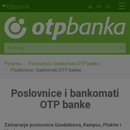
Skoči na glavni sadržaj
☰
Izbornik
HR
EN
Građani
Privatno bankarstvo
Agro
Mala poduzeća i obrtnici
Početna
Poslovnice i bankomati OTP banke
Poslovnice i bankomati OTP banke
Srednja i velika poduzeća
Poslovnice i bankomati
Globalna tržišta
OTP banke
Faktoring
O nama
Zatvaranje poslovnica Gundulićeva, Kampus, Plokite i