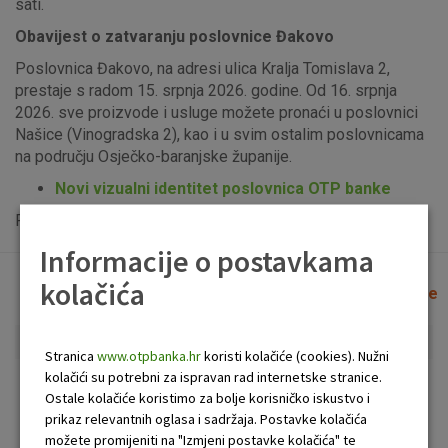
sati.
Obavijest o zatvaranju poslovnice Đakovo
Poslovnica Đakovo, na adresi ulica Kralja Tomislava 2,
prestaje s radom 15. srpnja 2026. godine. Od 16. srpnja
2026. sve proizvode i usluge možete pronaći u poslovnici
Našice (Vinogradska 2), kao i u svim ostalim poslovnicama
na području Osječko-baranjske županije.
Novi vizualni identitet poslovnica OTP banke
Popis uplatno-isplatnih bankomata možete vidjeti
ovdje
.
Informacije o postavkama
kolačića
Lista poslovnica i bankomata
Očisti filtere
Stranica
www.otpbanka.hr
koristi kolačiće (cookies). Nužni
kolačići su potrebni za ispravan rad internetske stranice.
Bankomat
Poslovnica
Ostale kolačiće koristimo za bolje korisničko iskustvo i
prikaz relevantnih oglasa i sadržaja. Postavke kolačića
možete promijeniti na "Izmjeni postavke kolačića" te