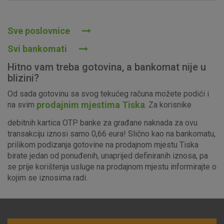
Prihvaćam upotrebu navedenih kolačića
Sve poslovnice
Svi bankomati
Nužni (tehnički) kolačići - uvijek aktivni
Hitno vam treba gotovina, a bankomat nije u
Ovi kolačići nužni su za funkcioniranje internetske stranice i
blizini?
ne mogu se isključiti u našim sustavima. Uobičajeno se
Od sada gotovinu sa svog tekućeg računa možete podići i
postavljaju kao odgovor na vaše radnje koje uključuju zahtjev
prodajnim mjestima Tiska
na svim
. Za korisnike
za uslugama, kao što su postavke kolačića. Svoj preglednik
možete postaviti da blokira te kolačiće ili pošalje upozorenje
debitnih kartica OTP banke za građane naknada za ovu
o njima, ali u tom slučaju neki dijelovi stranice neće raditi. Ti
transakciju iznosi samo 0,66 eura! Slično kao na bankomatu,
kolačići ne pohranjuju nikakve informacije koje bi vas mogle
prilikom podizanja gotovine na prodajnom mjestu Tiska
identificirati.
birate jedan od ponuđenih, unaprijed definiranih iznosa, pa
se prije korištenja usluge na prodajnom mjestu informirajte o
Detaljnije informacije o kolačićima
kojim se iznosima radi.