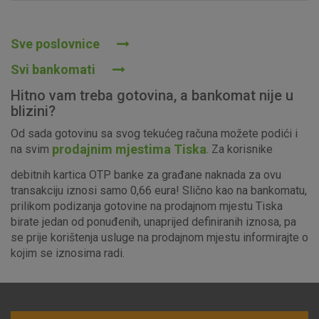
Prihvaćam upotrebu navedenih kolačića
Sve poslovnice
Svi bankomati
Nužni (tehnički) kolačići - uvijek aktivni
Hitno vam treba gotovina, a bankomat nije u
Ovi kolačići nužni su za funkcioniranje internetske stranice i
blizini?
ne mogu se isključiti u našim sustavima. Uobičajeno se
Od sada gotovinu sa svog tekućeg računa možete podići i
postavljaju kao odgovor na vaše radnje koje uključuju zahtjev
prodajnim mjestima Tiska
na svim
. Za korisnike
za uslugama, kao što su postavke kolačića. Svoj preglednik
možete postaviti da blokira te kolačiće ili pošalje upozorenje
debitnih kartica OTP banke za građane naknada za ovu
o njima, ali u tom slučaju neki dijelovi stranice neće raditi. Ti
transakciju iznosi samo 0,66 eura! Slično kao na bankomatu,
kolačići ne pohranjuju nikakve informacije koje bi vas mogle
prilikom podizanja gotovine na prodajnom mjestu Tiska
identificirati.
birate jedan od ponuđenih, unaprijed definiranih iznosa, pa
se prije korištenja usluge na prodajnom mjestu informirajte o
Detaljnije informacije o kolačićima
kojim se iznosima radi.