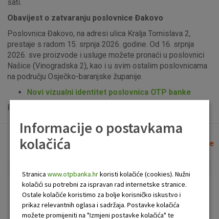
sati.
Obavijest o zatvaranju poslovnice Đakovo
Poslovnica Đakovo, na adresi ulica Kralja Tomislava 2,
prestaje s radom 15. srpnja 2026. godine. Od 16. srpnja
2026. sve proizvode i usluge možete pronaći u poslovnici
Našice (Vinogradska 2), kao i u svim ostalim poslovnicama
na području Osječko-baranjske županije.
Novi vizualni identitet poslovnica OTP banke
Popis uplatno-isplatnih bankomata možete vidjeti
ovdje
.
Informacije o postavkama
kolačića
Lista poslovnica i bankomata
Očisti filtere
Stranica
www.otpbanka.hr
koristi kolačiće (cookies). Nužni
kolačići su potrebni za ispravan rad internetske stranice.
Bankomat
Poslovnica
Ostale kolačiće koristimo za bolje korisničko iskustvo i
prikaz relevantnih oglasa i sadržaja. Postavke kolačića
možete promijeniti na "Izmjeni postavke kolačića" te