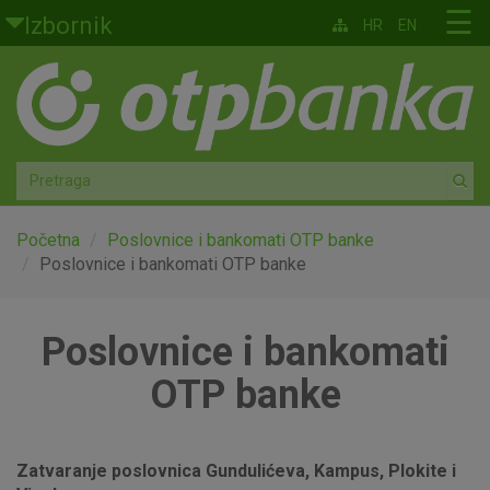
Skoči na glavni sadržaj
☰
Izbornik
HR
EN
Građani
Privatno bankarstvo
Agro
Mala poduzeća i obrtnici
Početna
Poslovnice i bankomati OTP banke
Poslovnice i bankomati OTP banke
Srednja i velika poduzeća
Poslovnice i bankomati
Globalna tržišta
OTP banke
Faktoring
O nama
Zatvaranje poslovnica Gundulićeva, Kampus, Plokite i