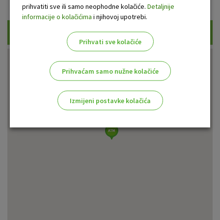
Prikaži samo uplatne bankomate
prihvatiti sve ili samo neophodne kolačiće.
Detaljnije
informacije o kolačićima
i njihovoj upotrebi.
Traži
Prihvati sve kolačiće
Prihvaćam samo nužne kolačiće
Izmijeni postavke kolačića
Odaberite najbolju opciju za vas!
Marketinški kolačići
Analitički kolačići
Nužni kolačići