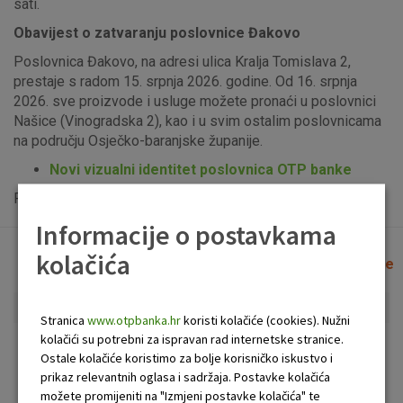
sati.
Obavijest o zatvaranju poslovnice Đakovo
Poslovnica Đakovo, na adresi ulica Kralja Tomislava 2,
prestaje s radom 15. srpnja 2026. godine. Od 16. srpnja
2026. sve proizvode i usluge možete pronaći u poslovnici
Našice (Vinogradska 2), kao i u svim ostalim poslovnicama
na području Osječko-baranjske županije.
Novi vizualni identitet poslovnica OTP banke
Popis uplatno-isplatnih bankomata možete vidjeti
ovdje
.
Informacije o postavkama
kolačića
Lista poslovnica i bankomata
Očisti filtere
Stranica
www.otpbanka.hr
koristi kolačiće (cookies). Nužni
kolačići su potrebni za ispravan rad internetske stranice.
Bankomat
Poslovnica
Ostale kolačiće koristimo za bolje korisničko iskustvo i
prikaz relevantnih oglasa i sadržaja. Postavke kolačića
možete promijeniti na "Izmjeni postavke kolačića" te