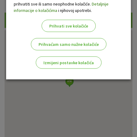
Prikaži samo uplatne bankomate
prihvatiti sve ili samo neophodne kolačiće.
Detaljnije
informacije o kolačićima
i njihovoj upotrebi.
Traži
Prihvati sve kolačiće
Prihvaćam samo nužne kolačiće
Izmijeni postavke kolačića
Odaberite najbolju opciju za vas!
Marketinški kolačići
Analitički kolačići
Nužni kolačići