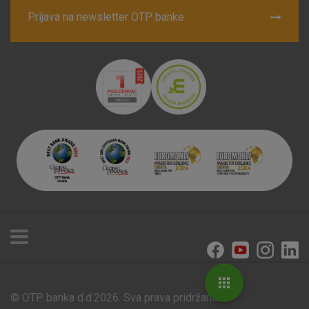
Prijava na newsletter OTP banke
© OTP banka d.d.2026. Sva prava pridržana.
Poslovnice i bankomati