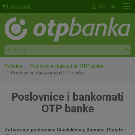
Skoči na glavni sadržaj
☰
Izbornik
HR
EN
Građani
Privatno bankarstvo
Agro
Mala poduzeća i obrtnici
Početna
Poslovnice i bankomati OTP banke
Poslovnice i bankomati OTP banke
Srednja i velika poduzeća
Poslovnice i bankomati
Globalna tržišta
OTP banke
Faktoring
O nama
Zatvaranje poslovnica Gundulićeva, Kampus, Plokite i