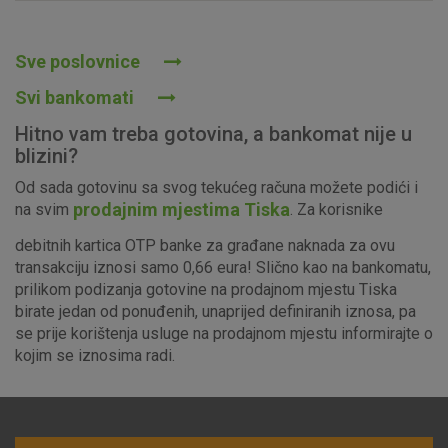
Prihvaćam upotrebu navedenih kolačića
Sve poslovnice
Svi bankomati
Nužni (tehnički) kolačići - uvijek aktivni
Hitno vam treba gotovina, a bankomat nije u
Ovi kolačići nužni su za funkcioniranje internetske stranice i
blizini?
ne mogu se isključiti u našim sustavima. Uobičajeno se
Od sada gotovinu sa svog tekućeg računa možete podići i
postavljaju kao odgovor na vaše radnje koje uključuju zahtjev
prodajnim mjestima Tiska
na svim
. Za korisnike
za uslugama, kao što su postavke kolačića. Svoj preglednik
možete postaviti da blokira te kolačiće ili pošalje upozorenje
debitnih kartica OTP banke za građane naknada za ovu
o njima, ali u tom slučaju neki dijelovi stranice neće raditi. Ti
transakciju iznosi samo 0,66 eura! Slično kao na bankomatu,
kolačići ne pohranjuju nikakve informacije koje bi vas mogle
prilikom podizanja gotovine na prodajnom mjestu Tiska
identificirati.
birate jedan od ponuđenih, unaprijed definiranih iznosa, pa
se prije korištenja usluge na prodajnom mjestu informirajte o
Detaljnije informacije o kolačićima
kojim se iznosima radi.