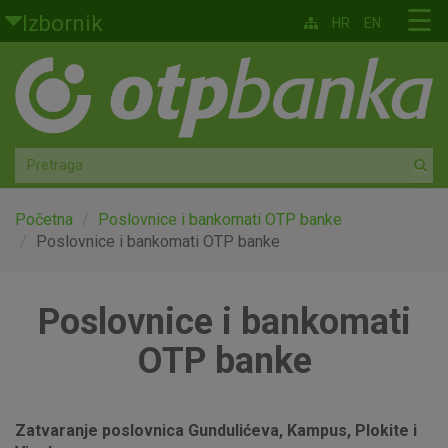
Skoči na glavni sadržaj
☰
Izbornik
HR
EN
Građani
Privatno bankarstvo
Agro
Mala poduzeća i obrtnici
Početna
Poslovnice i bankomati OTP banke
Poslovnice i bankomati OTP banke
Srednja i velika poduzeća
Poslovnice i bankomati
Globalna tržišta
OTP banke
Faktoring
O nama
Zatvaranje poslovnica Gundulićeva, Kampus, Plokite i