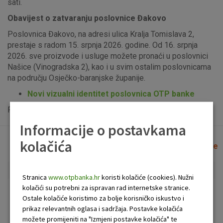
sati.
Obavijest o zatvaranju poslovnice Đakovo
Poslovnica Đakovo, na adresi ulica Kralja Tomislava 2,
prestaje s radom 15. srpnja 2026. godine. Od 16. srpnja
2026. sve proizvode i usluge možete pronaći u poslovnici
Našice (Vinogradska 2), kao i u svim ostalim poslovnicama
na području Osječko-baranjske županije.
Novi vizualni identitet poslovnica OTP banke
Popis uplatno-isplatnih bankomata možete vidjeti
ovdje
.
Informacije o postavkama
kolačića
Lista poslovnica i bankomata
Očisti filtere
Stranica
www.otpbanka.hr
koristi kolačiće (cookies). Nužni
kolačići su potrebni za ispravan rad internetske stranice.
Bankomat
Poslovnica
Ostale kolačiće koristimo za bolje korisničko iskustvo i
prikaz relevantnih oglasa i sadržaja. Postavke kolačića
možete promijeniti na "Izmjeni postavke kolačića" te