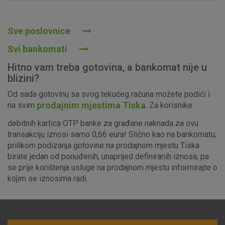
Prihvaćam upotrebu navedenih kolačića
Sve poslovnice
Svi bankomati
Nužni (tehnički) kolačići - uvijek aktivni
Hitno vam treba gotovina, a bankomat nije u
Ovi kolačići nužni su za funkcioniranje internetske stranice i
blizini?
ne mogu se isključiti u našim sustavima. Uobičajeno se
Od sada gotovinu sa svog tekućeg računa možete podići i
postavljaju kao odgovor na vaše radnje koje uključuju zahtjev
prodajnim mjestima Tiska
na svim
. Za korisnike
za uslugama, kao što su postavke kolačića. Svoj preglednik
možete postaviti da blokira te kolačiće ili pošalje upozorenje
debitnih kartica OTP banke za građane naknada za ovu
o njima, ali u tom slučaju neki dijelovi stranice neće raditi. Ti
transakciju iznosi samo 0,66 eura! Slično kao na bankomatu,
kolačići ne pohranjuju nikakve informacije koje bi vas mogle
prilikom podizanja gotovine na prodajnom mjestu Tiska
identificirati.
birate jedan od ponuđenih, unaprijed definiranih iznosa, pa
se prije korištenja usluge na prodajnom mjestu informirajte o
Detaljnije informacije o kolačićima
kojim se iznosima radi.