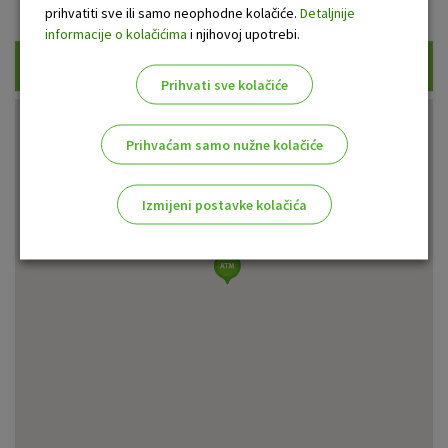
Prikaži samo uplatne bankomate
prihvatiti sve ili samo neophodne kolačiće.
Detaljnije
informacije o kolačićima
i njihovoj upotrebi.
Traži
Prihvati sve kolačiće
Prihvaćam samo nužne kolačiće
Izmijeni postavke kolačića
Odaberite najbolju opciju za vas!
Marketinški kolačići
Analitički kolačići
Nužni kolačići