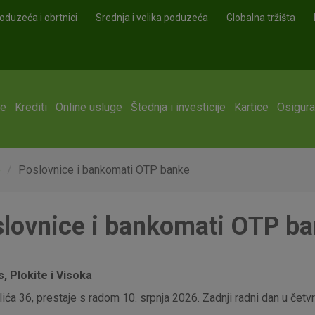
oduzeća i obrtnici
Srednja i velika poduzeća
Globalna tržišta
ge
Krediti
Online usluge
Štednja i investicije
Kartice
Osigura
e
Poslovnice i bankomati OTP banke
lovnice i bankomati OTP b
 Plokite i Visoka
ća 36, prestaje s radom 10. srpnja 2026. Zadnji radni dan u četvrt