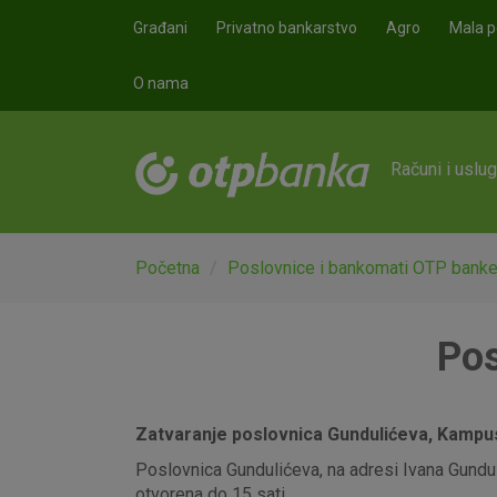
Skoči na glavni sadržaj
Građani
Privatno bankarstvo
Agro
Mala p
O nama
Računi i uslu
Početna
Poslovnice i bankomati OTP bank
Pos
Zatvaranje poslovnica Gundulićeva, Kampus,
Poslovnica Gundulićeva, na adresi Ivana Gunduli
otvorena do 15 sati.