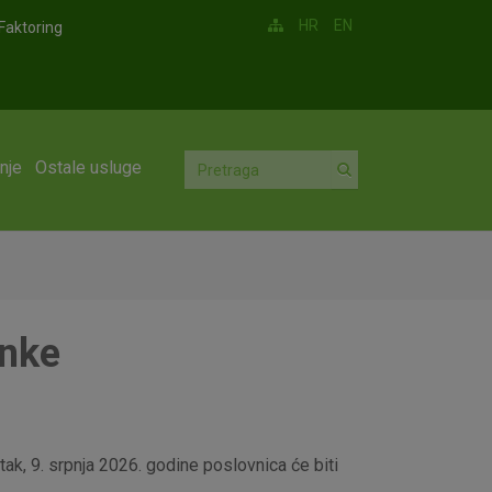
HR
EN
Faktoring
nje
Ostale usluge
anke
ak, 9. srpnja 2026. godine poslovnica će biti