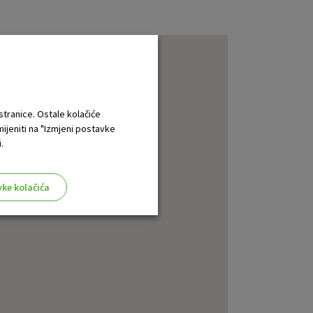
 stranice. Ostale kolačiće
mijeniti na "Izmjeni postavke
.
vke kolačića
aktivni
ske stranice i ne mogu se