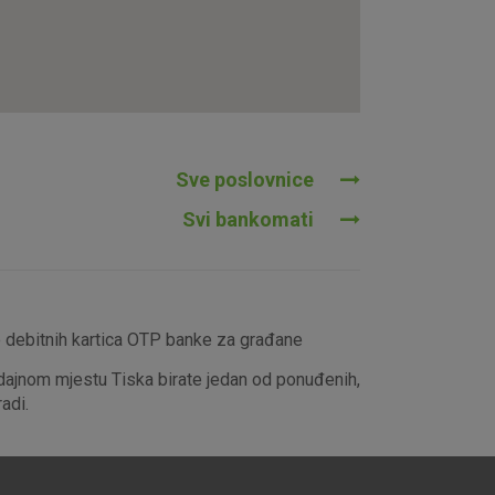
tavljaju kao odgovor na vaše
što su postavke kolačića. Svoj
iće ili pošalje upozorenje o
 raditi. Ti kolačići ne
 identificirati.
Sve poslovnice
Svi bankomati
e debitnih kartica OTP banke za građane
dajnom mjestu Tiska birate jedan od ponuđenih,
adi.