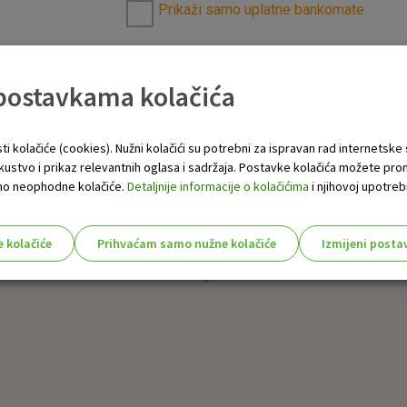
Prikaži samo uplatne bankomate
 postavkama kolačića
ti kolačiće (cookies). Nužni kolačići su potrebni za ispravan rad internetske
skustvo i prikaz relevantnih oglasa i sadržaja. Postavke kolačića možete pro
 samo neophodne kolačiće.
Detaljnije informacije o kolačićima
i njihovoj upotrebi
e kolačiće
Prihvaćam samo nužne kolačiće
Izmijeni posta
s!
Nužni (tehnički) kolačići - uvijek 
Nužni
kolačići
Ovi kolačići nužni su za funkcioniranje internet