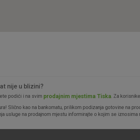
isključiti u našim sustavima. Uobičajeno se pos
radnje koje uključuju zahtjev za uslugama, kao 
preglednik možete postaviti da blokira te kolač
njima, ali u tom slučaju neki dijelovi stranice neće
pohranjuju nikakve informacije koje bi vas mogle
Analitički
Detaljnije informacije o kolačićima
kolačići
 nije u blizini?
Marketinški
prodajnim mjestima Tiska
te podići i na svim
. Za korisnik
kolačići
ura! Slično kao na bankomatu, prilikom podizanja gotovine na pro
enja usluge na prodajnom mjestu informirajte o kojim se iznosima r
denih kolačića