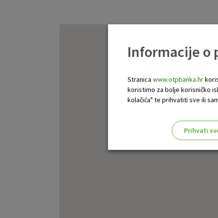
Informacije o
Stranica
www.otpbanka.hr
koris
koristimo za bolje korisničko i
kolačića" te prihvatiti sve ili
Prihvati sv
Odaberite najbolju opciju za va