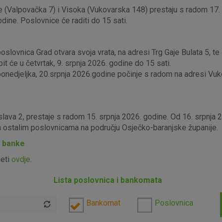
 (Valpovačka 7) i Visoka (Vukovarska 148) prestaju s radom 17. s
odine. Poslovnice će raditi do 15 sati.
lovnica Grad otvara svoja vrata, na adresi Trg Gaje Bulata 5, te ć
it će u četvrtak, 9. srpnja 2026. godine do 15 sati.
edjeljka, 20.srpnja 2026.godine počinje s radom na adresi Vukova
slava 2, prestaje s radom 15. srpnja 2026. godine. Od 16. srpnja
im ostalim poslovnicama na području Osječko-baranjske županije.
P banke
jeti
ovdje
.
Lista poslovnica i bankomata
Bankomat
Poslovnica