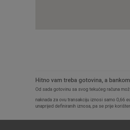
Hitno vam treba gotovina, a bankomat
Od sada gotovinu sa svog tekućeg računa može
naknada za ovu transakciju iznosi samo 0,66 e
unaprijed definiranih iznosa, pa se prije korišt
Prihvaćam upotrebu nave