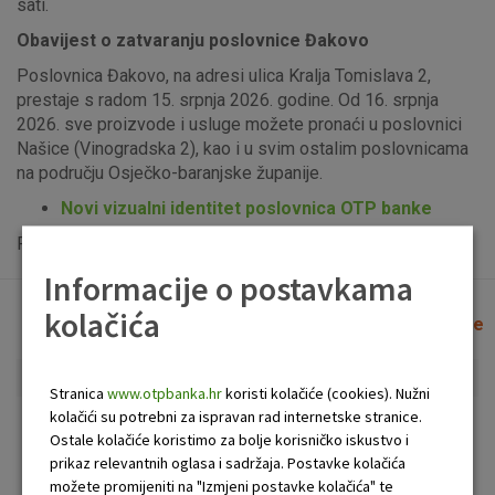
sati.
Obavijest o zatvaranju poslovnice Đakovo
Poslovnica Đakovo, na adresi ulica Kralja Tomislava 2,
prestaje s radom 15. srpnja 2026. godine. Od 16. srpnja
2026. sve proizvode i usluge možete pronaći u poslovnici
Našice (Vinogradska 2), kao i u svim ostalim poslovnicama
na području Osječko-baranjske županije.
Novi vizualni identitet poslovnica OTP banke
Popis uplatno-isplatnih bankomata možete vidjeti
ovdje
.
Informacije o postavkama
kolačića
Lista poslovnica i bankomata
Očisti filtere
Stranica
www.otpbanka.hr
koristi kolačiće (cookies). Nužni
kolačići su potrebni za ispravan rad internetske stranice.
Bankomat
Poslovnica
Ostale kolačiće koristimo za bolje korisničko iskustvo i
prikaz relevantnih oglasa i sadržaja. Postavke kolačića
možete promijeniti na "Izmjeni postavke kolačića" te