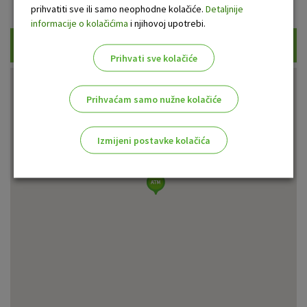
Prikaži samo uplatne bankomate
prihvatiti sve ili samo neophodne kolačiće.
Detaljnije
informacije o kolačićima
i njihovoj upotrebi.
Traži
Prihvati sve kolačiće
Prihvaćam samo nužne kolačiće
Izmijeni postavke kolačića
Odaberite najbolju opciju za vas!
Marketinški kolačići
Analitički kolačići
Nužni kolačići