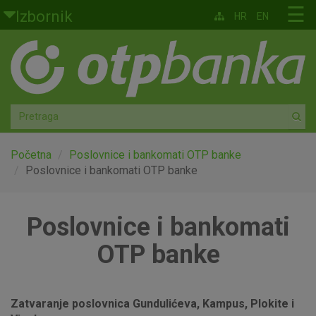
Skoči na glavni sadržaj
☰
Izbornik
HR
EN
Građani
Privatno bankarstvo
Agro
Mala poduzeća i obrtnici
Početna
Poslovnice i bankomati OTP banke
Poslovnice i bankomati OTP banke
Srednja i velika poduzeća
Poslovnice i bankomati
Globalna tržišta
OTP banke
Faktoring
O nama
Zatvaranje poslovnica Gundulićeva, Kampus, Plokite i