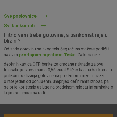
Prihvaćam upotrebu navedenih kolačića
Sve poslovnice
Svi bankomati
Nužni (tehnički) kolačići - uvijek aktivni
Hitno vam treba gotovina, a bankomat nije u
Ovi kolačići nužni su za funkcioniranje internetske stranice i
blizini?
ne mogu se isključiti u našim sustavima. Uobičajeno se
Od sada gotovinu sa svog tekućeg računa možete podići i
postavljaju kao odgovor na vaše radnje koje uključuju zahtjev
prodajnim mjestima Tiska
na svim
. Za korisnike
za uslugama, kao što su postavke kolačića. Svoj preglednik
možete postaviti da blokira te kolačiće ili pošalje upozorenje
debitnih kartica OTP banke za građane naknada za ovu
o njima, ali u tom slučaju neki dijelovi stranice neće raditi. Ti
transakciju iznosi samo 0,66 eura! Slično kao na bankomatu,
kolačići ne pohranjuju nikakve informacije koje bi vas mogle
prilikom podizanja gotovine na prodajnom mjestu Tiska
identificirati.
birate jedan od ponuđenih, unaprijed definiranih iznosa, pa
se prije korištenja usluge na prodajnom mjestu informirajte o
Detaljnije informacije o kolačićima
kojim se iznosima radi.