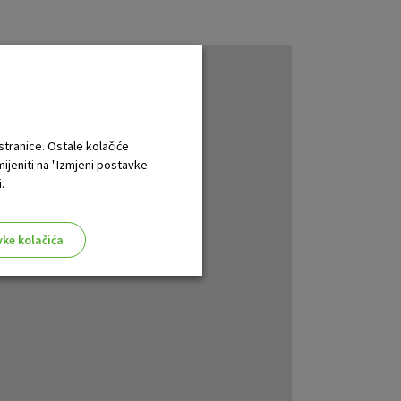
 stranice. Ostale kolačiće
mijeniti na "Izmjeni postavke
.
vke kolačića
aktivni
ske stranice i ne mogu se