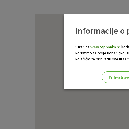
Informacije o
Stranica
www.otpbanka.hr
koris
koristimo za bolje korisničko i
kolačića" te prihvatiti sve ili
Prihvati sv
Odaberite najbolju opciju za va