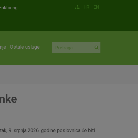
HR
EN
Faktoring
nje
Ostale usluge
anke
ak, 9. srpnja 2026. godine poslovnica će biti