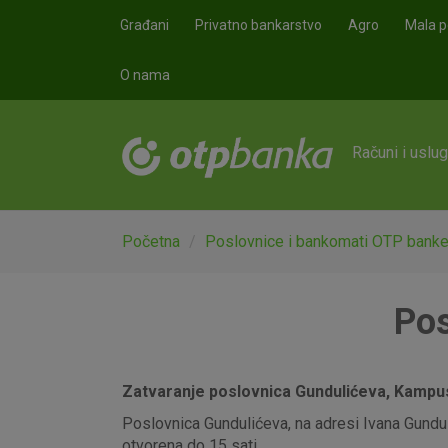
Skoči na glavni sadržaj
Građani
Privatno bankarstvo
Agro
Mala p
O nama
Računi i uslu
Početna
Poslovnice i bankomati OTP bank
Pos
Zatvaranje poslovnica Gundulićeva, Kampus,
Poslovnica Gundulićeva, na adresi Ivana Gunduli
otvorena do 15 sati.