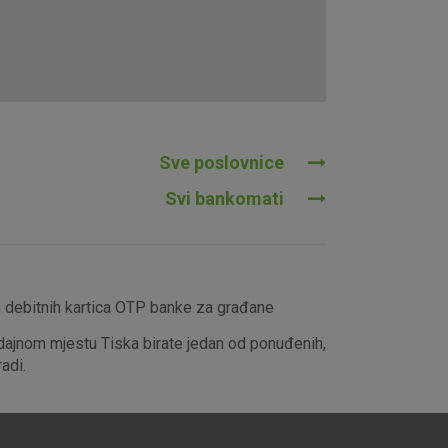
tavljaju kao odgovor na vaše
što su postavke kolačića. Svoj
iće ili pošalje upozorenje o
 raditi. Ti kolačići ne
 identificirati.
Sve poslovnice
Svi bankomati
e debitnih kartica OTP banke za građane
dajnom mjestu Tiska birate jedan od ponuđenih,
adi.