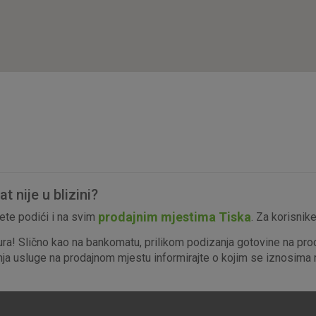
isključiti u našim sustavima. Uobičajeno se pos
radnje koje uključuju zahtjev za uslugama, kao 
preglednik možete postaviti da blokira te kolač
njima, ali u tom slučaju neki dijelovi stranice neće
pohranjuju nikakve informacije koje bi vas mogle
Analitički
Detaljnije informacije o kolačićima
kolačići
 nije u blizini?
Marketinški
prodajnim mjestima Tiska
te podići i na svim
. Za korisnik
kolačići
ura! Slično kao na bankomatu, prilikom podizanja gotovine na pro
enja usluge na prodajnom mjestu informirajte o kojim se iznosima r
denih kolačića