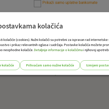
Prikaži samo uplatne bankomate
 postavkama kolačića
ti kolačiće (cookies). Nužni kolačići su potrebni za ispravan rad internetske
skustvo i prikaz relevantnih oglasa i sadržaja. Postavke kolačića možete pro
 samo neophodne kolačiće.
Detaljnije informacije o kolačićima
i njihovoj upotrebi
e kolačiće
Prihvaćam samo nužne kolačiće
Izmijeni posta
s!
Nužni (tehnički) kolačići - uvijek 
Nužni
kolačići
Ovi kolačići nužni su za funkcioniranje internet