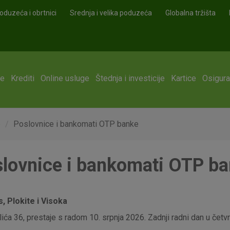
oduzeća i obrtnici
Srednja i velika poduzeća
Globalna tržišta
ge
Krediti
Online usluge
Štednja i investicije
Kartice
Osigura
e
Poslovnice i bankomati OTP banke
lovnice i bankomati OTP b
 Plokite i Visoka
ća 36, prestaje s radom 10. srpnja 2026. Zadnji radni dan u četvrt