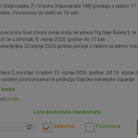
 (Valpovačka 7) i Visoka (Vukovarska 148) prestaju s radom 17. s
odine. Poslovnice će raditi do 15 sati.
lovnica Grad otvara svoja vrata, na adresi Trg Gaje Bulata 5, te ć
it će u četvrtak, 9. srpnja 2026. godine do 15 sati.
edjeljka, 20.srpnja 2026.godine počinje s radom na adresi Vukova
slava 2, prestaje s radom 15. srpnja 2026. godine. Od 16. srpnja
im ostalim poslovnicama na području Osječko-baranjske županije.
P banke
jeti
ovdje
.
Lista poslovnica i bankomata
Bankomat
Poslovnica