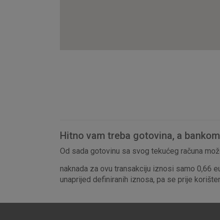
Hitno vam treba gotovina, a bankomat
Od sada gotovinu sa svog tekućeg računa može
naknada za ovu transakciju iznosi samo 0,66 e
unaprijed definiranih iznosa, pa se prije korišt
Prihvaćam upotrebu nave