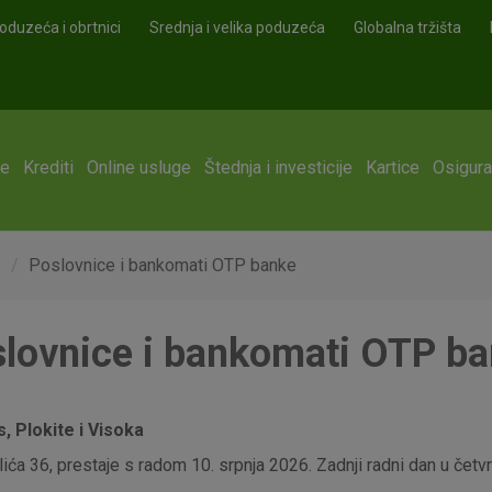
oduzeća i obrtnici
Srednja i velika poduzeća
Globalna tržišta
ge
Krediti
Online usluge
Štednja i investicije
Kartice
Osigura
e
Poslovnice i bankomati OTP banke
lovnice i bankomati OTP b
 Plokite i Visoka
ća 36, prestaje s radom 10. srpnja 2026. Zadnji radni dan u četvrt