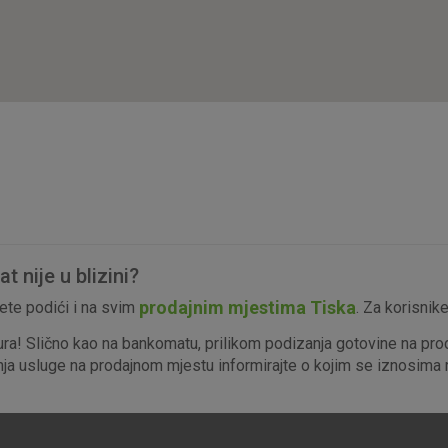
isključiti u našim sustavima. Uobičajeno se pos
radnje koje uključuju zahtjev za uslugama, kao 
preglednik možete postaviti da blokira te kolač
njima, ali u tom slučaju neki dijelovi stranice neće
pohranjuju nikakve informacije koje bi vas mogle
Analitički
Detaljnije informacije o kolačićima
kolačići
 nije u blizini?
Marketinški
prodajnim mjestima Tiska
te podići i na svim
. Za korisnik
kolačići
ura! Slično kao na bankomatu, prilikom podizanja gotovine na pro
enja usluge na prodajnom mjestu informirajte o kojim se iznosima r
denih kolačića