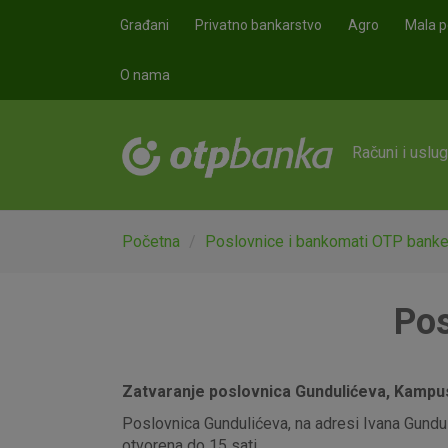
Skoči na glavni sadržaj
Građani
Privatno bankarstvo
Agro
Mala p
O nama
Računi i uslu
Početna
Poslovnice i bankomati OTP bank
Pos
Zatvaranje poslovnica Gundulićeva, Kampus,
Poslovnica Gundulićeva, na adresi Ivana Gunduli
otvorena do 15 sati.