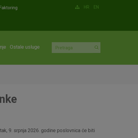
HR
EN
Faktoring
nje
Ostale usluge
anke
ak, 9. srpnja 2026. godine poslovnica će biti