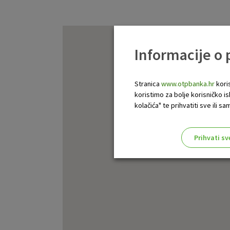
Informacije o
Stranica
www.otpbanka.hr
koris
koristimo za bolje korisničko i
kolačića" te prihvatiti sve ili
Prihvati sv
Odaberite najbolju opciju za va