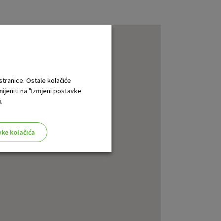
 stranice. Ostale kolačiće
mijeniti na "Izmjeni postavke
.
vke kolačića
aktivni
ske stranice i ne mogu se