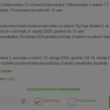
 (Valpovačka 7) i Visoka (Vukovarska 148) prestaju s radom 17. s
odine. Poslovnice će raditi do 15 sati.
lovnica Grad otvara svoja vrata, na adresi Trg Gaje Bulata 5, te ć
it će u četvrtak, 9. srpnja 2026. godine do 15 sati.
edjeljka, 20.srpnja 2026.godine počinje s radom na adresi Vukova
slava 2, prestaje s radom 15. srpnja 2026. godine. Od 16. srpnja
im ostalim poslovnicama na području Osječko-baranjske županije.
P banke
jeti
ovdje
.
Lista poslovnica i bankomata
Bankomat
Poslovnica