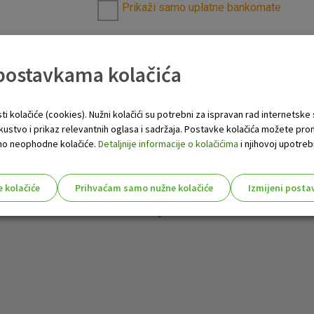
Prikaži samo uplatne bankomate
 postavkama kolačića
ti kolačiće (cookies). Nužni kolačići su potrebni za ispravan rad internetske
skustvo i prikaz relevantnih oglasa i sadržaja. Postavke kolačića možete pro
 samo neophodne kolačiće.
Detaljnije informacije o kolačićima
i njihovoj upotrebi
e kolačiće
Prihvaćam samo nužne kolačiće
Izmijeni posta
s!
Nužni (tehnički) kolačići - uvijek 
Nužni
kolačići
Ovi kolačići nužni su za funkcioniranje internet