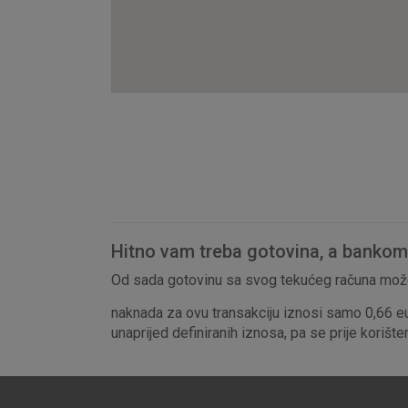
Hitno vam treba gotovina, a bankomat
Od sada gotovinu sa svog tekućeg računa može
naknada za ovu transakciju iznosi samo 0,66 e
unaprijed definiranih iznosa, pa se prije korišt
Prihvaćam upotrebu nave