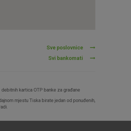
tavljaju kao odgovor na vaše
što su postavke kolačića. Svoj
iće ili pošalje upozorenje o
 raditi. Ti kolačići ne
 identificirati.
Sve poslovnice
Svi bankomati
e debitnih kartica OTP banke za građane
dajnom mjestu Tiska birate jedan od ponuđenih,
adi.