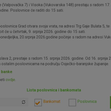
 (Valpovačka 7) i Visoka (Vukovarska 148) prestaju s radom 17. s
odine. Poslovnice će raditi do 15 sati.
lovnica Grad otvara svoja vrata, na adresi Trg Gaje Bulata 5, te ć
it će u četvrtak, 9. srpnja 2026. godine do 15 sati.
edjeljka, 20.srpnja 2026.godine počinje s radom na adresi Vukova
slava 2, prestaje s radom 15. srpnja 2026. godine. Od 16. srpnja
im ostalim poslovnicama na području Osječko-baranjske županije.
P banke
jeti
ovdje
.
Lista poslovnica i bankomata
Bankomat
Poslovnica