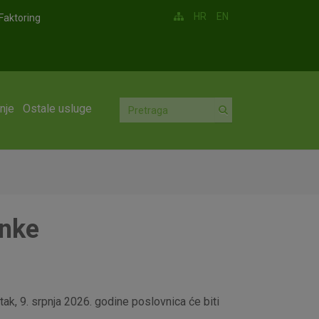
HR
EN
Faktoring
nje
Ostale usluge
anke
ak, 9. srpnja 2026. godine poslovnica će biti