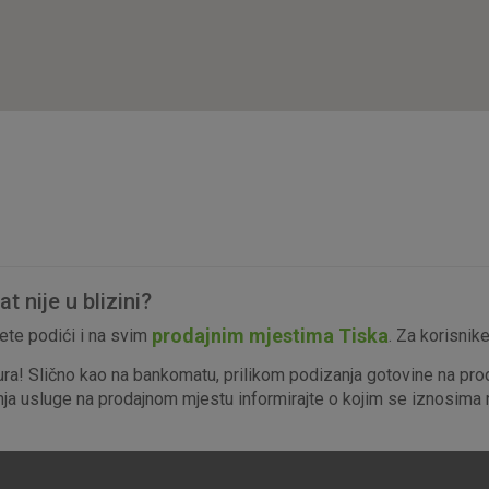
isključiti u našim sustavima. Uobičajeno se pos
radnje koje uključuju zahtjev za uslugama, kao 
preglednik možete postaviti da blokira te kolač
njima, ali u tom slučaju neki dijelovi stranice neće
pohranjuju nikakve informacije koje bi vas mogle
Analitički
Detaljnije informacije o kolačićima
kolačići
 nije u blizini?
Marketinški
prodajnim mjestima Tiska
te podići i na svim
. Za korisnik
kolačići
ura! Slično kao na bankomatu, prilikom podizanja gotovine na pro
enja usluge na prodajnom mjestu informirajte o kojim se iznosima r
denih kolačića