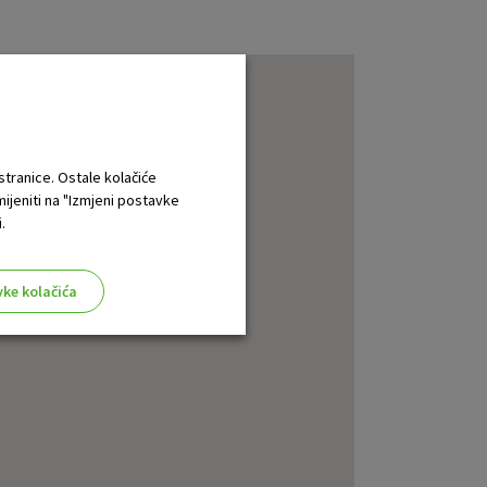
 stranice. Ostale kolačiće
mijeniti na "Izmjeni postavke
.
vke kolačića
aktivni
ske stranice i ne mogu se