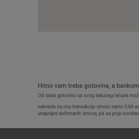
Hitno vam treba gotovina, a bankomat
Od sada gotovinu sa svog tekućeg računa može
naknada za ovu transakciju iznosi samo 0,66 e
unaprijed definiranih iznosa, pa se prije korišt
Prihvaćam upotrebu nave