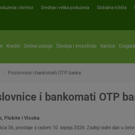
oduzeća i obrtnici
Srednja i velika poduzeća
Globalna tržišta
ge
Krediti
Online usluge
Štednja i investicije
Kartice
Osigura
e
Poslovnice i bankomati OTP banke
lovnice i bankomati OTP b
 Plokite i Visoka
ća 36, prestaje s radom 10. srpnja 2026. Zadnji radni dan u četvrt