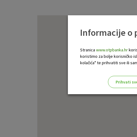
Informacije o
Stranica
www.otpbanka.hr
koris
koristimo za bolje korisničko i
kolačića" te prihvatiti sve ili
Prihvati sv
Odaberite najbolju opciju za va