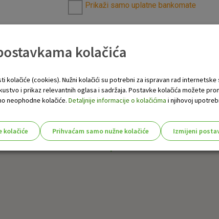
Prikaži samo uplatne bankomate
 postavkama kolačića
ti kolačiće (cookies). Nužni kolačići su potrebni za ispravan rad internetske
skustvo i prikaz relevantnih oglasa i sadržaja. Postavke kolačića možete pro
 samo neophodne kolačiće.
Detaljnije informacije o kolačićima
i njihovoj upotrebi
e kolačiće
Prihvaćam samo nužne kolačiće
Izmijeni posta
s!
Nužni (tehnički) kolačići - uvijek 
Nužni
kolačići
Ovi kolačići nužni su za funkcioniranje internet