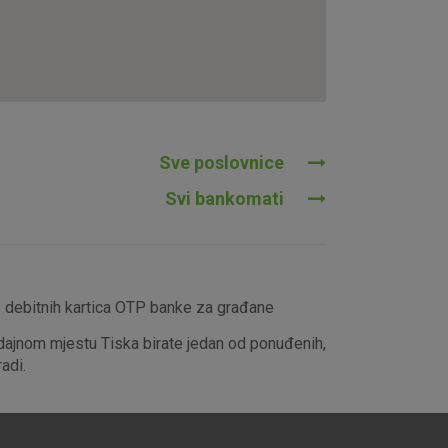
tavljaju kao odgovor na vaše
što su postavke kolačića. Svoj
iće ili pošalje upozorenje o
 raditi. Ti kolačići ne
 identificirati.
Sve poslovnice
Svi bankomati
e debitnih kartica OTP banke za građane
dajnom mjestu Tiska birate jedan od ponuđenih,
adi.