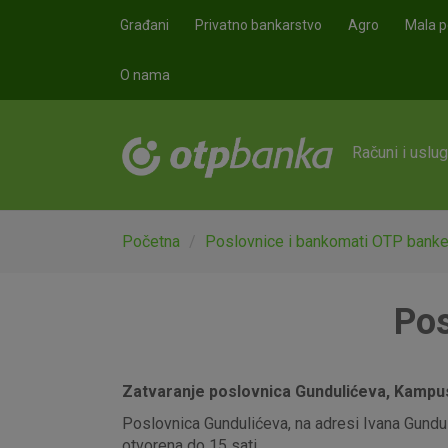
Skoči na glavni sadržaj
Građani
Privatno bankarstvo
Agro
Mala p
O nama
Računi i uslu
Početna
Poslovnice i bankomati OTP bank
Pos
Zatvaranje poslovnica Gundulićeva, Kampus,
Poslovnica Gundulićeva, na adresi Ivana Gunduli
otvorena do 15 sati.