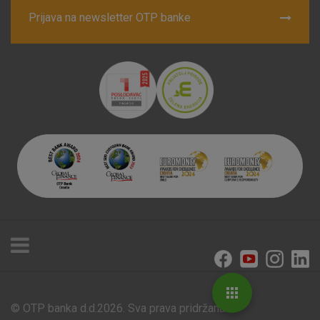
Prijava na newsletter OTP banke
© OTP banka d.d.2026. Sva prava pridržana.
Poslovnice i bankomati