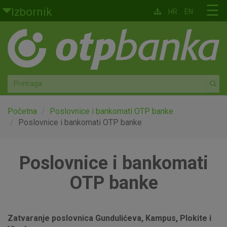
Skoči na glavni sadržaj
☰
Izbornik
HR
EN
Građani
Privatno bankarstvo
Agro
Mala poduzeća i obrtnici
Početna
Poslovnice i bankomati OTP banke
Poslovnice i bankomati OTP banke
Srednja i velika poduzeća
Poslovnice i bankomati
Globalna tržišta
OTP banke
Faktoring
O nama
Zatvaranje poslovnica Gundulićeva, Kampus, Plokite i