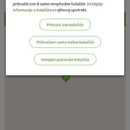
Prikaži samo uplatne bankomate
prihvatiti sve ili samo neophodne kolačiće.
Detaljnije
informacije o kolačićima
i njihovoj upotrebi.
Traži
Prihvati sve kolačiće
Prihvaćam samo nužne kolačiće
Izmijeni postavke kolačića
Odaberite najbolju opciju za vas!
Marketinški kolačići
Analitički kolačići
Nužni kolačići