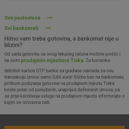
Prihvaćam upotrebu navedenih kolačića
Sve poslovnice
Svi bankomati
Nužni (tehnički) kolačići - uvijek aktivni
Hitno vam treba gotovina, a bankomat nije u
Ovi kolačići nužni su za funkcioniranje internetske stranice i
blizini?
ne mogu se isključiti u našim sustavima. Uobičajeno se
Od sada gotovinu sa svog tekućeg računa možete podići i
postavljaju kao odgovor na vaše radnje koje uključuju zahtjev
prodajnim mjestima Tiska
na svim
. Za korisnike
za uslugama, kao što su postavke kolačića. Svoj preglednik
možete postaviti da blokira te kolačiće ili pošalje upozorenje
debitnih kartica OTP banke za građane naknada za ovu
o njima, ali u tom slučaju neki dijelovi stranice neće raditi. Ti
transakciju iznosi samo 0,66 eura! Slično kao na bankomatu,
kolačići ne pohranjuju nikakve informacije koje bi vas mogle
prilikom podizanja gotovine na prodajnom mjestu Tiska
identificirati.
birate jedan od ponuđenih, unaprijed definiranih iznosa, pa
se prije korištenja usluge na prodajnom mjestu informirajte o
Detaljnije informacije o kolačićima
kojim se iznosima radi.