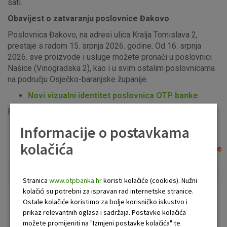
sati.
Obavijest o zatvaranju poslovnice Đakovo
Poslovnica Đakovo, na adresi ulica Kralja Tomislava 2,
prestaje s radom 15. srpnja 2026. godine. Od 16. srpnja
2026. sve proizvode i usluge možete pronaći u poslovnici
Našice (Vinogradska 2), kao i u svim ostalim poslovnicama
na području Osječko-baranjske županije.
Novi vizualni identitet poslovnica OTP banke
Popis uplatno-isplatnih bankomata možete vidjeti
ovdje
.
Informacije o postavkama
kolačića
Lista poslovnica i bankomata
Očisti filtere
Stranica
www.otpbanka.hr
koristi kolačiće (cookies). Nužni
kolačići su potrebni za ispravan rad internetske stranice.
Bankomat
Poslovnica
Ostale kolačiće koristimo za bolje korisničko iskustvo i
prikaz relevantnih oglasa i sadržaja. Postavke kolačića
možete promijeniti na "Izmjeni postavke kolačića" te