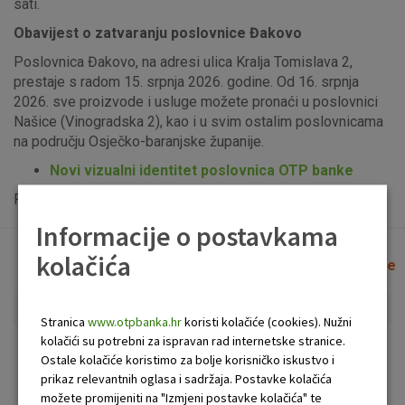
sati.
Obavijest o zatvaranju poslovnice Đakovo
Poslovnica Đakovo, na adresi ulica Kralja Tomislava 2,
prestaje s radom 15. srpnja 2026. godine. Od 16. srpnja
2026. sve proizvode i usluge možete pronaći u poslovnici
Našice (Vinogradska 2), kao i u svim ostalim poslovnicama
na području Osječko-baranjske županije.
Novi vizualni identitet poslovnica OTP banke
Popis uplatno-isplatnih bankomata možete vidjeti
ovdje
.
Informacije o postavkama
kolačića
Lista poslovnica i bankomata
Očisti filtere
Stranica
www.otpbanka.hr
koristi kolačiće (cookies). Nužni
kolačići su potrebni za ispravan rad internetske stranice.
Bankomat
Poslovnica
Ostale kolačiće koristimo za bolje korisničko iskustvo i
prikaz relevantnih oglasa i sadržaja. Postavke kolačića
možete promijeniti na "Izmjeni postavke kolačića" te