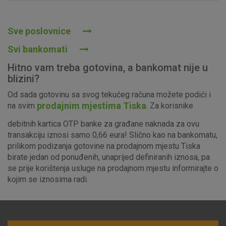
Prihvaćam upotrebu navedenih kolačića
Sve poslovnice
Svi bankomati
Nužni (tehnički) kolačići - uvijek aktivni
Hitno vam treba gotovina, a bankomat nije u
Ovi kolačići nužni su za funkcioniranje internetske stranice i
blizini?
ne mogu se isključiti u našim sustavima. Uobičajeno se
Od sada gotovinu sa svog tekućeg računa možete podići i
postavljaju kao odgovor na vaše radnje koje uključuju zahtjev
prodajnim mjestima Tiska
na svim
. Za korisnike
za uslugama, kao što su postavke kolačića. Svoj preglednik
možete postaviti da blokira te kolačiće ili pošalje upozorenje
debitnih kartica OTP banke za građane naknada za ovu
o njima, ali u tom slučaju neki dijelovi stranice neće raditi. Ti
transakciju iznosi samo 0,66 eura! Slično kao na bankomatu,
kolačići ne pohranjuju nikakve informacije koje bi vas mogle
prilikom podizanja gotovine na prodajnom mjestu Tiska
identificirati.
birate jedan od ponuđenih, unaprijed definiranih iznosa, pa
se prije korištenja usluge na prodajnom mjestu informirajte o
Detaljnije informacije o kolačićima
kojim se iznosima radi.