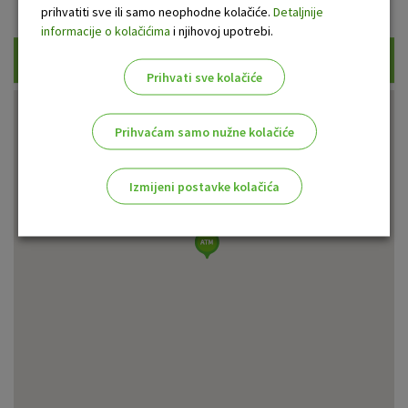
Prikaži samo uplatne bankomate
prihvatiti sve ili samo neophodne kolačiće.
Detaljnije
informacije o kolačićima
i njihovoj upotrebi.
Traži
Prihvati sve kolačiće
Prihvaćam samo nužne kolačiće
Izmijeni postavke kolačića
Odaberite najbolju opciju za vas!
Marketinški kolačići
Analitički kolačići
Nužni kolačići