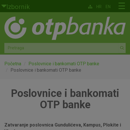
Skoči na glavni sadržaj
☰
Izbornik
HR
EN
Građani
Privatno bankarstvo
Agro
Mala poduzeća i obrtnici
Početna
Poslovnice i bankomati OTP banke
Poslovnice i bankomati OTP banke
Srednja i velika poduzeća
Poslovnice i bankomati
Globalna tržišta
OTP banke
Faktoring
O nama
Zatvaranje poslovnica Gundulićeva, Kampus, Plokite i