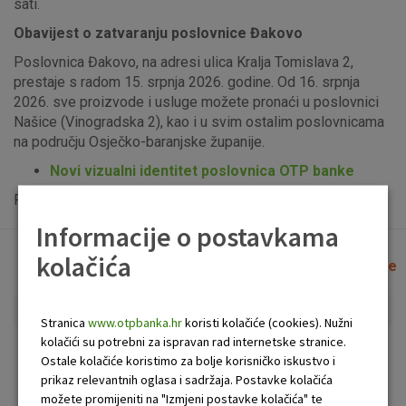
sati.
Obavijest o zatvaranju poslovnice Đakovo
Poslovnica Đakovo, na adresi ulica Kralja Tomislava 2,
prestaje s radom 15. srpnja 2026. godine. Od 16. srpnja
2026. sve proizvode i usluge možete pronaći u poslovnici
Našice (Vinogradska 2), kao i u svim ostalim poslovnicama
na području Osječko-baranjske županije.
Novi vizualni identitet poslovnica OTP banke
Popis uplatno-isplatnih bankomata možete vidjeti
ovdje
.
Informacije o postavkama
kolačića
Lista poslovnica i bankomata
Očisti filtere
Stranica
www.otpbanka.hr
koristi kolačiće (cookies). Nužni
kolačići su potrebni za ispravan rad internetske stranice.
Bankomat
Poslovnica
Ostale kolačiće koristimo za bolje korisničko iskustvo i
prikaz relevantnih oglasa i sadržaja. Postavke kolačića
možete promijeniti na "Izmjeni postavke kolačića" te